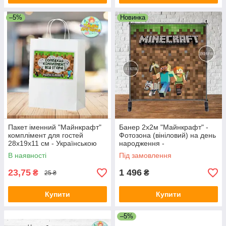
–5%
Новинка
Пакет іменний "Майнкрафт"
Банер 2х2м "Майнкрафт" -
комплімент для гостей
Фотозона (вініловий) на день
28х19х11 см - Українською
народження -
В наявності
Під замовлення
23,75
1 496
₴
₴
25 ₴
Купити
Купити
–5%