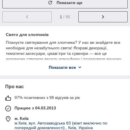
Показати ще
1
/ 95
Свято для хлопчиків
Плануєте святкування для хлопчика? У нас ви знайдете все
необхідне для незабутнього свята! Яскраві декорації,
тематичні аксесуари, цікаві ігри та сувеніри — все це
допоможе створити веселу атмосферу і подарувати вашому
маленькому герою незабутні миті. Вибирайте з тематик, які
Показати все
точно сподобаються будь-якому хлопчику: супергерої,
космічні пригоди, динозаври чи спортивні свята. Всі товари
продумані до дрібниць і допоможуть вам організувати
Про нас
ідеальне свято.
97% позитивних з 98 відгуків за рік
Працює з 04.03.2013
м. Київ
м.Київ, вул. Автозаводська 83 (візит виключно по
попередній домовленості)., Київ, Україна