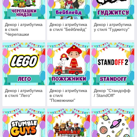
Декор і атрибутика
Декор і атрибутика
Декор і атрибутика
в стилі
в стилі "Бейблейд"
у стилі "Гуджитсу"
"Черепашки
Ніндзя"
Декор і атрибутика
Декор і атрибутика
Декор "Стандофф
в стилі "Лего"
в стилі
/ StandOff"
"Пожежники"