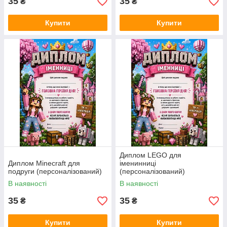
35
35
₴
₴
Купити
Купити
Диплом LEGO для
Диплом Minecraft для
іменинниці
подруги (персоналізований)
(персоналізований)
В наявності
В наявності
35
35
₴
₴
Купити
Купити