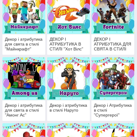
ідеальне свято.
Декор і атрибутика
ДЕКОР І
ДЕКОР І
для свята в стилі
АТРИБУТИКА В
АТРИБУТИКА ДЛЯ
"Майнкрафт"
СТИЛІ "Хот Вілс"
СВЯТА В СТИЛІ
"Фортнайт"
Декор і атрибутика
Декор і атрибутика
Декор і Атрибутика
для свята в стилі
в стилі Наруто
в стилі
"Амонг Ас"
"Супергерої"