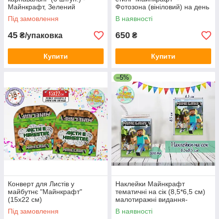
Майнкрафт, Зелений
Фотозона (вініловий) на день
народження (без каркаса)
Під замовлення
В наявності
45
650
₴/упаковка
₴
Купити
Купити
–5%
Конверт для Листів у
Наклейки Майнкрафт
майбутнє "Майнкрафт"
тематичні на сік (8,5*6,5 см)
(15х22 см)
малотиражні видання-
Під замовлення
В наявності