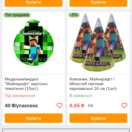
Купити
Купити
Топ продажів
–5%
Медальки/медалі
Ковпачки, Майнкрафт /
"Майнкрафт" картонні
Minecraft святкові
тематичні (10шт.)
карнавальні 16 см (1шт)-
малотиражні-
Під замовлення
В наявності
40
6,65
₴/упаковка
₴
7 ₴
Купити
Купити