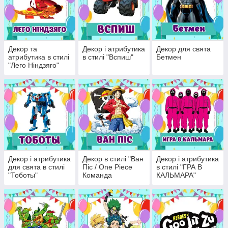
Декор та
Декор і атрибутика
Декор для свята
атрибутика в стилі
в стилі "Вспиш"
Бетмен
"Лего Ніндзяго"
Декор і атрибутика
Декор в стилі "Ван
Декор і атрибутика
для свята в стилі
Піс / One Piece
в стилі "ГРА В
"Тоботы"
Команда
КАЛЬМАРА"
солом'яного
капелюха"