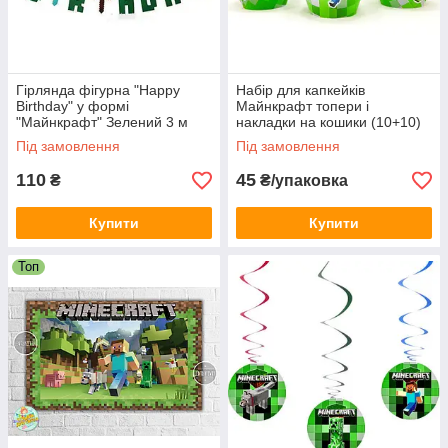
Гірлянда фігурна "Happy
Набір для капкейків
Birthday" у формі
Майнкрафт топери і
"Майнкрафт" Зелений 3 м
накладки на кошики (10+10)
(Картон)- малотиражні
Під замовлення
Під замовлення
110
45
₴
₴/упаковка
Купити
Купити
Топ