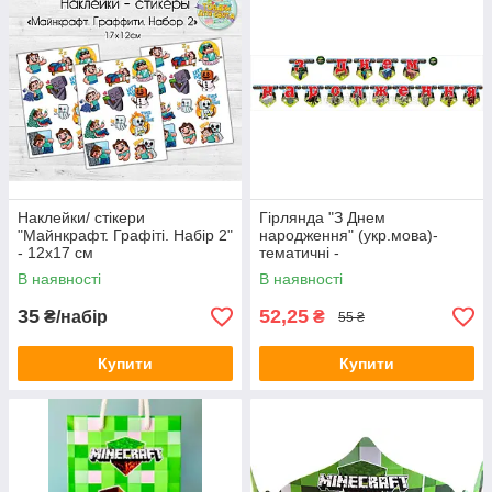
Наклейки/ стікери
Гірлянда "З Днем
"Майнкрафт. Графіті. Набір 2"
народження" (укр.мова)-
- 12х17 см
тематичні -
В наявності
В наявності
35
52,25
₴/набір
₴
55 ₴
Купити
Купити