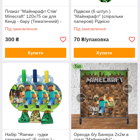
Плакат "Майнкрафт Стів/
Підвіски (6 шт/уп.)
Minecraft" 120х75 см для
"Майнкрафт" (спіральки
Кенді - бару (Тематичний) -
паперові) Рідкісні
малотиражні -
Під замовлення
Під замовлення
300
70
₴
₴/упаковка
Купити
Купити
Топ
Набір "Язички - гудки
Оренда б/у Банера 2х2м.в
карнавальні" (6 шт/уп.) -
стилі "Майнкрафт" -