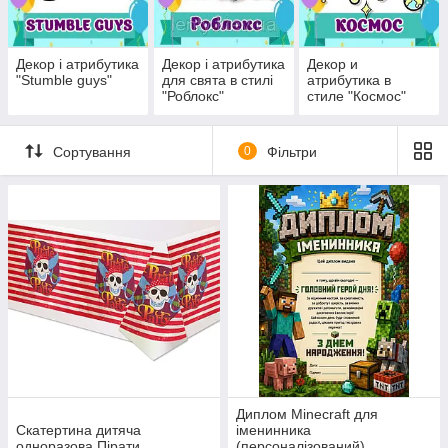
Декор і атрибутика
Декор і атрибутика
Декор и
"Stumble guys"
для свята в стилі
атрибутика в
"Роблокс"
стиле "Космос"
Сортування
0
Фільтри
Диплом Minecraft для
Скатертина дитяча
іменинника
одноразова Пірати
(персоналізований)