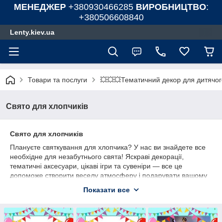
МЕНЕДЖЕР
+380930466285
ВИРОБНИЦТВО
:
+380506608840
Lenty.kiev.ua
Товари та послуги
💥💥💥Тематичний декор для дитячог
Свято для хлопчиків
Свято для хлопчиків
Плануєте святкування для хлопчика? У нас ви знайдете все
необхідне для незабутнього свята! Яскраві декорації,
тематичні аксесуари, цікаві ігри та сувеніри — все це
допоможе створити веселу атмосферу і подарувати вашому
маленькому герою незабутні миті. Вибирайте з тематик, які
Показати все
точно сподобаються будь-якому хлопчику: супергерої,
космічні пригоди, динозаври чи спортивні свята. Всі товари
продумані до дрібниць і допоможуть вам організувати