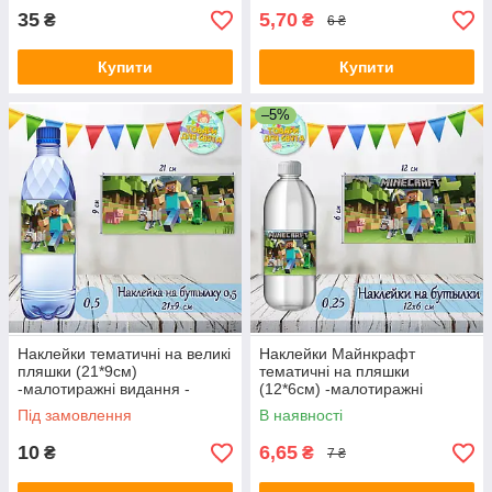
35
5,70
₴
₴
6 ₴
Купити
Купити
–5%
Наклейки тематичні на великі
Наклейки Майнкрафт
пляшки (21*9см)
тематичні на пляшки
-малотиражні видання -
(12*6см) -малотиражні
Майнкрафт
видання-
Під замовлення
В наявності
10
6,65
₴
₴
7 ₴