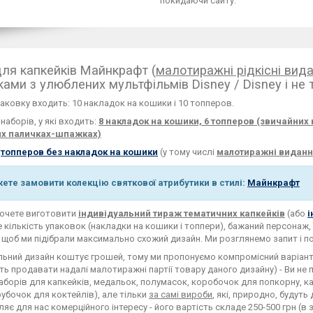
покидаючи сайту.
для капкейків Майнкрафт (
малотиражні рідкісні вид
ками з улюблених мультфільмів Disney / Disney і не 
паковку входить: 10 накладок на кошики і 10 топперов.
 наборів, у які входить:
8 накладок на кошики, 6 топперов (звичайних 
их паличках-шпажках)
т
топперов без накладок на кошики
(у тому числі
малотиражні виданн
ете замовити колекцію святкової атрибутики в стилі:
Майнкрафт
хочете виготовити
індивідуальний тираж тематичних капкейків
(або
і
 кількість упаковок (накладки на кошики і топпери), бажаний персонаж,
щоб ми підібрали максимально схожий дизайн. Ми розглянемо запит і п
льний дизайн коштує грошей, тому ми пропонуємо компромісний варіант: 
ь продавати надалі малотиражні партії товару даного дизайну) - Ви не п
наборів для капкейків, медальок, полумасок, коробочок для попкорну, к
рубочок для коктейлів), але тільки
за самі вироби
, які, природно, будут
яє для нас комерційного інтересу - його вартість складе 250-500 грн (в