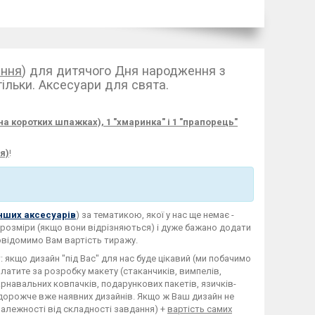
ання
) для дитячого Дня народження з
тільки. Аксесуари для свята.
на коротких шпажках), 1 "хмаринка" і 1 "прапорець"
я)
!
нших аксесуарів
) за тематикою, якої у нас ще немає -
 розміри (якщо вони відрізняються) і дуже бажано додати
овідомимо Вам вартість тиражу.
якщо дизайн "під Вас" для нас буде цікавий (ми побачимо
латите за розробку макету (стаканчиків, вимпелів,
арнавальних ковпачків, подарункових пакетів, язичків-
ь дорожче вже наявних дизайнів. Якщо ж Ваш дизайн не
 залежності від складності завдання) +
вартість самих