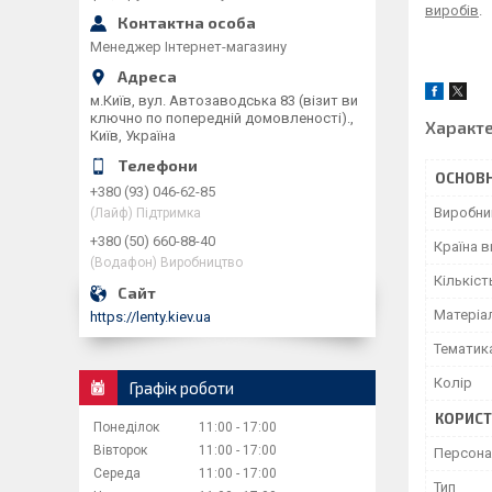
виробів
.
Менеджер Інтернет-магазину
м.Київ, вул. Автозаводська 83 (візит ви
ключно по попередній домовленості).,
Характ
Київ, Україна
ОСНОВН
+380 (93) 046-62-85
Виробни
(Лайф) Підтримка
+380 (50) 660-88-40
Країна 
(Водафон) Виробництво
Кількіст
Матеріа
https://lenty.kiev.ua
Тематик
Колір
Графік роботи
КОРИСТ
Понеділок
11:00
17:00
Вівторок
11:00
17:00
Персон
Середа
11:00
17:00
Тип