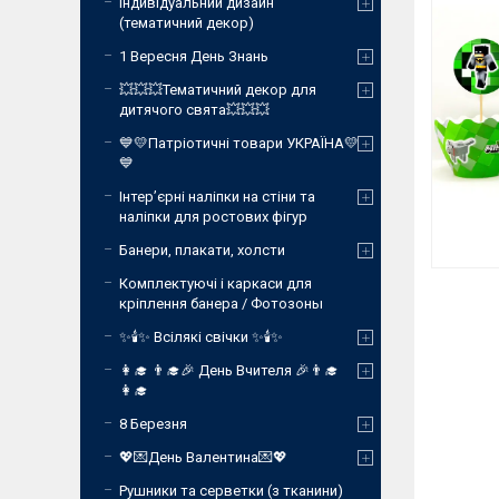
Індивідуальний дизайн
(тематичний декор)
1 Вересня День Знань
💥💥💥Тематичний декор для
дитячого свята💥💥💥
💙💛Патріотичні товари УКРАЇНА💛
💙
Інтер’єрні наліпки на стіни та
наліпки для ростових фігур
Банери, плакати, холсти
Комплектуючі і каркаси для
кріплення банера / Фотозоны
✨🕯️✨ Всілякі свічки ✨🕯️✨
👩‍🎓 👨‍🎓🎉 День Вчителя 🎉👨‍🎓
👩‍🎓
8 Березня
💖💌День Валентина💌💖
Рушники та серветки (з тканини)