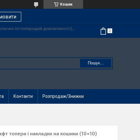
Кошик
мовити
иключно по попередній домовленості).,
Пошук...
та
Контакти
Розпродаж/Знижки
афт топери і накладки на кошики (10+10)