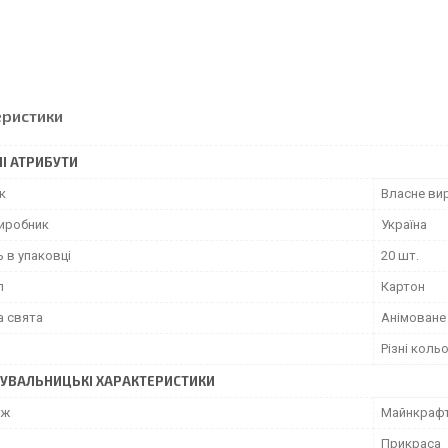
еристики
І АТРИБУТИ
к
Власне ви
виробник
Україна
ь в упаковці
20 шт.
л
Картон
а свята
Анімоване
Різні коль
УВАЛЬНИЦЬКІ ХАРАКТЕРИСТИКИ
аж
Майнкраф
Прикраса