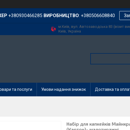
ЖЕР
+380930466285
ВИРОБНИЦТВО
: +380506608840
За
м.Київ, вул. Автозаводська 83 (візит в
Київ, Україна
овари та послуги
Умови надання знижок
Доставка та опла
Набір для капкейків Майнкр
(Картон)- малотиражні