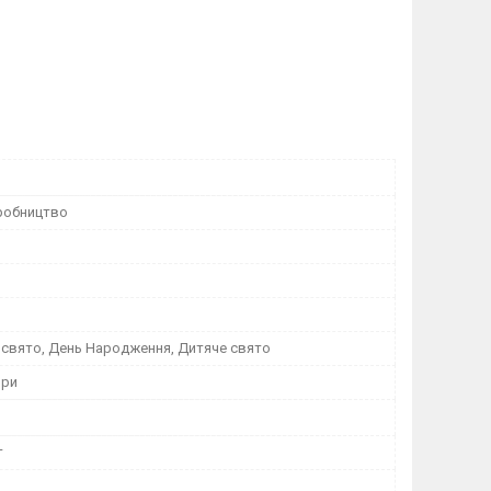
робництво
 свято, День Народження, Дитяче свято
ори
т