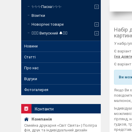
✨✨✨Пасха✨✨✨
Візитки
Новорічні товари
Набір 
❤️‍🔥🔔 Випускний 🔔❤️‍🔥
картин
У набір/у
Новини
Є варіант
(на довг
Статті
Є варіан
Про нас
Ви мож
Відгуки
Фотогалерея
Якщо Ви 
повідомте
малюнок, 
Індивідуа
Контакти
можливіст
гірлянд, 
гудков, т
Сімейна друкарня «Світ Свята» | Полігра
представл
фія, друк та індивідуальний дизайн