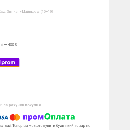
Код:
Sm_капк-Майнкрафт(10+10)
ті — 400 ₴
ів
за рахунок покупця
латежі. Тепер ви можете купити будь-який товар не