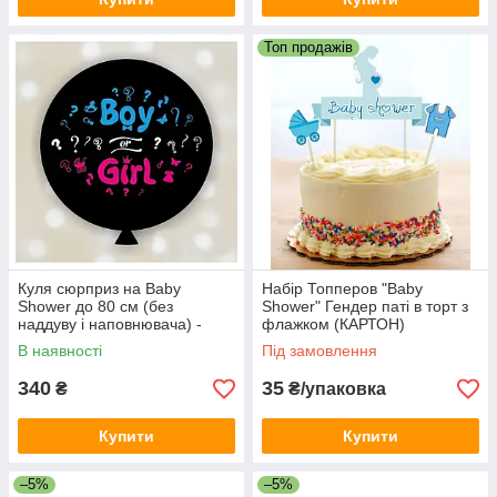
Топ продажів
Куля сюрприз на Baby
Набір Топперов "Baby
Shower до 80 см (без
Shower" Гендер паті в торт з
наддуву і наповнювача) -
флажком (КАРТОН)
Англійською
(Хлопчик)
В наявності
Під замовлення
340
35
₴
₴/упаковка
Купити
Купити
–5%
–5%