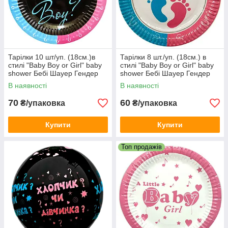
Тарілки 10 шт/уп. (18см.)в
Тарілки 8 шт./уп. (18см.) в
стилі "Baby Boy or Girl" baby
стилі "Baby Boy or Girl" baby
shower Бебі Шауер Гендер
shower Бебі Шауер Гендер
паті (хлопчик або дівчинка)
паті - хлопчик чи дівчинка
В наявності
В наявності
70
60
₴/упаковка
₴/упаковка
Купити
Купити
Топ продажів