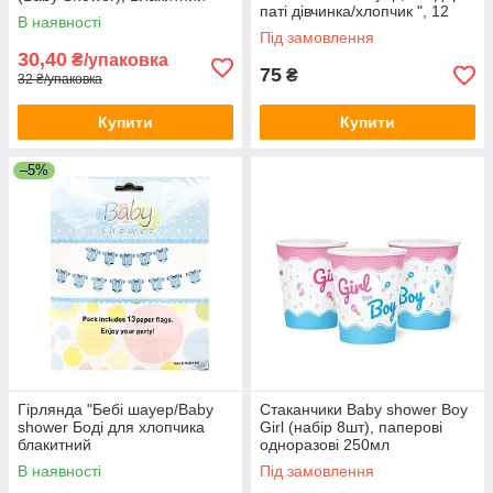
паті дівчинка/хлопчик ", 12
В наявності
предметів
Під замовлення
30,40
₴/упаковка
75
₴
32 ₴/упаковка
Купити
Купити
–5%
Гірлянда "Бебі шауер/Baby
Стаканчики Baby shower Boy
shower Боді для хлопчика
Girl (набір 8шт), паперові
блакитний
одноразові 250мл
В наявності
Під замовлення