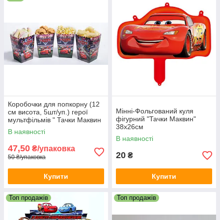
Коробочки для попкорну (12
Мінні-Фольгований куля
см висота, 5шт/уп.) герої
фігурний "Тачки Маквин"
мультфільмів " Тачки Маквин
38х26см
- День Народження
В наявності
В наявності
47,50
₴/упаковка
20
₴
50 ₴/упаковка
Купити
Купити
Топ продажів
Топ продажів