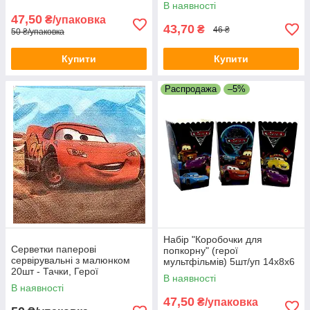
В наявності
47,50
₴/упаковка
43,70
₴
46 ₴
50 ₴/упаковка
Купити
Купити
Распродажа
–5%
Набір "Коробочки для
Серветки паперові
попкорну" (герої
сервірувальні з малюнком
мультфільмів) 5шт/уп 14х8х6
20шт - Тачки, Герої
- ТАЧКИ
В наявності
мультфільмів
В наявності
47,50
₴/упаковка