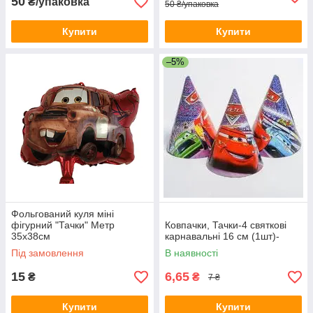
50
₴/упаковка
50 ₴/упаковка
Купити
Купити
–5%
Фольгований куля міні
фігурний "Тачки" Метр
Ковпачки, Тачки-4 святкові
35х38см
карнавальні 16 см (1шт)-
Під замовлення
В наявності
15
6,65
₴
₴
7 ₴
Купити
Купити