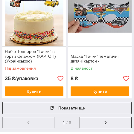
Набір Топперов "Тачки" в
торт з флажком (КАРТОН)
Маска "Тачки" тематичні
(Українською)
дитячі картон -
Під замовлення
В наявності
35
8
₴/упаковка
₴
Купити
Купити
Показати ще
1
/ 6