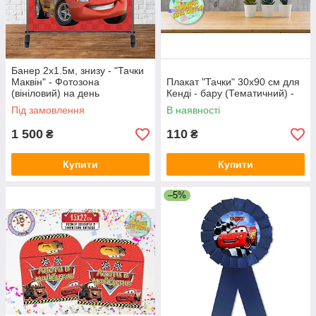
Банер 2х1.5м, знизу - "Тачки
Маквін" - Фотозона
Плакат "Тачки" 30х90 см для
(вініловий) на день
Кенді - бару (Тематичний) -
народження
Під замовлення
В наявності
1 500
110
₴
₴
Купити
Купити
–5%