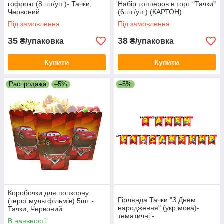
гофрою (8 шт/уп.)- Тачки,
Набір топперов в торт "Тачки"
Червоний
(6шт./уп.) (КАРТОН)
Під замовлення
Під замовлення
35
38
₴/упаковка
₴/упаковка
Купити
Купити
Распродажа
–5%
–5%
Коробочки для попкорну
Гірлянда Тачки "З Днем
(герої мультфільмів) 5шт -
народження" (укр.мова)-
Тачки, Червоний
тематичні -
В наявності