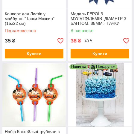
Конверт для Листів у
Медаль ГЕРОЇ З
майбутнє "Тачки Маквин"
МУЛЬТФІЛЬМІВ. ДІАМЕТР З
(15х22 см)
БАНТОМ: 85ММ.- ТАЧКИ
Під замовлення
В наявності
35
38
₴
₴
40 ₴
Купити
Купити
Новинка
Подарунок
Набір Коктейльні трубочки з