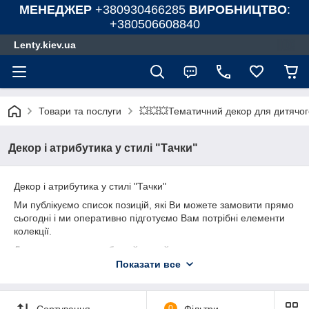
МЕНЕДЖЕР
+380930466285
ВИРОБНИЦТВО
:
+380506608840
Lenty.kiev.ua
Товари та послуги
💥💥💥Тематичний декор для дитячог
Декор і атрибутика у стилі "Тачки"
Декор і атрибутика у стилі "Тачки"
Ми публікуємо список позицій, які Ви можете замовити прямо
сьогодні і ми оперативно підготуємо Вам потрібні елементи
колекції.
Для замовлення вибирайте цей товар в замовлення, а в
коментарі пропишіть порядкові номери потрібних
Показати все
позицій.
Оскільки мінімальна сума замовлення на сайті становить 200
грн - ви можете додати цю позицію кілька разів, щоб сайт
Сортування
0
Фільтри