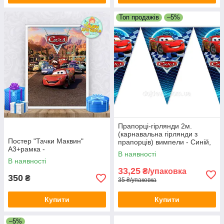
Топ продажів
–5%
Прапорці-гірлянди 2м.
(карнавальна гірлянди з
Постер "Тачки Маквин"
прапорців) вимпели - Синій,
А3+рамка -
Тачки
В наявності
В наявності
33,25
₴/упаковка
350
₴
35 ₴/упаковка
Купити
Купити
–5%