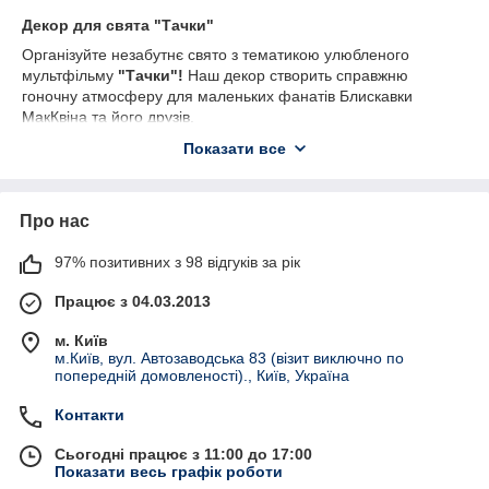
Декор для свята "Тачки"
Організуйте незабутнє свято з тематикою улюбленого
мультфільму
"Тачки"!
Наш декор створить справжню
гоночну атмосферу для маленьких фанатів Блискавки
МакКвіна та його друзів.
Короткий опис історії:
Показати все
"Тачки" – це історія про відомого гонщика Блискавку
МакКвіна, який на шляху до перемоги дізнається про
справжню дружбу та підтримку. Всі персонажі цього
Про нас
яскравого мультфільму надихають на командний дух,
взаємоповагу та непохитну вірність мрії.
97% позитивних з 98 відгуків за рік
Що входить до декору:
Працює з 04.03.2013
Тарілки, стаканчики та трубочки
з яскравими
зображеннями героїв, щоб кожна деталь створювала
м. Київ
м.Київ, вул. Автозаводська 83 (візит виключно по
атмосферу треку
попередній домовленості)., Київ, Україна
Ковпачки
для кожного гостя та
медальки
для
майбутніх чемпіонів
Контакти
Коробочки для подарунків
та
пакети
з
Сьогодні працює з 11:00 до 17:00
тематичними принтами для маленьких сюрпризів
Показати весь графік роботи
Плакати, банери та гірлянди
з надихаючими