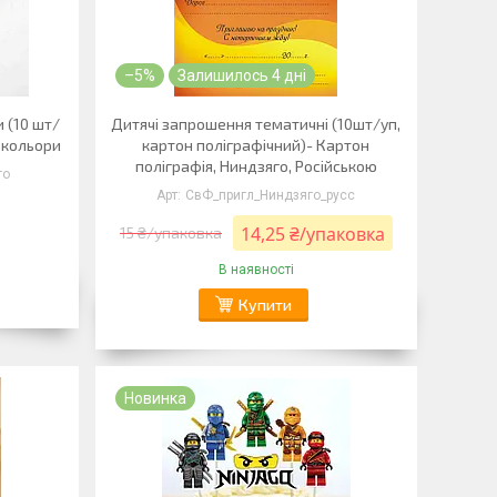
–5%
Залишилось 4 дні
 (10 шт/
Дитячі запрошення тематичні (10шт/уп,
і кольори
картон поліграфічний)- Картон
поліграфія, Ниндзяго, Російською
го
СвФ_пригл_Ниндзяго_русс
14,25 ₴/упаковка
15 ₴/упаковка
В наявності
Купити
Новинка