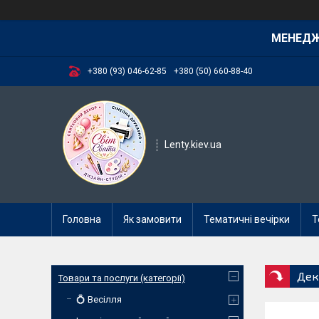
МЕНЕД
+380 (93) 046-62-85
+380 (50) 660-88-40
Lenty.kiev.ua
Головна
Як замовити
Тематичні вечірки
Т
Дек
Товари та послуги (категорії)
💍 Весілля