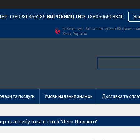
ЖЕР
+380930466285
ВИРОБНИЦТВО
: +380506608840
За
м.Київ, вул. Автозаводська 83 (візит в
Київ, Україна
овари та послуги
Умови надання знижок
Доставка та опла
ор та атрибутика в стилі "Лего Ніндзяго"