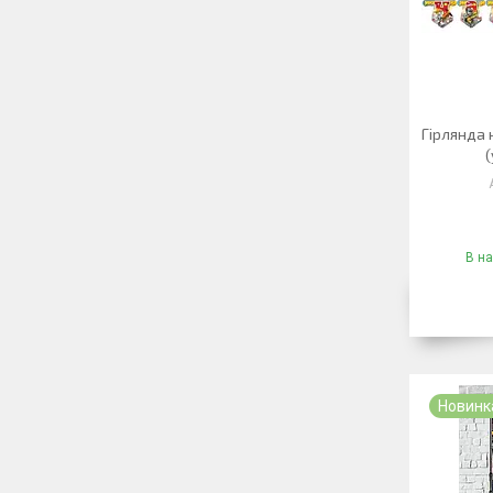
Гірлянда
(
В на
Новинк