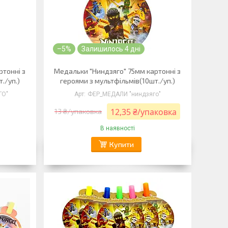
–5%
Залишилось 4 дні
ртонні з
Медальки "Ниндзяго" 75мм картонні з
./уп.)
героями з мультфільмів(10шт./уп.)
ГО"
ФЕР_МЕДАЛИ "ниндзяго"
12,35 ₴/упаковка
13 ₴/упаковка
В наявності
Купити