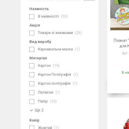
Наявність
В наявності
55
Акція
Товари зі знижками
23
Плакат "
Вид виробу
для 
Карнавальна маска
1
Матеріал
Картон
19
В на
Картон Поліграфія
1
Картон поліграфія
1
Латексні
1
Папір
16
Ще 2
Колір
Жовтий
1