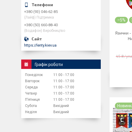
+380 (93) 046-62-85
(Лайф) Підтримка
–5%
+380 (50) 660-88-40
(Водафон) Виробництво
Язички -
Н
https://lenty.kiev.ua
45 ₴/уп
Графік роботи
Понеділок
11:00
17:00
Вівторок
11:00
17:00
Середа
11:00
17:00
Четвер
11:00
17:00
Пʼятниця
11:00
17:00
Новинк
Субота
Вихідний
Неділя
Вихідний