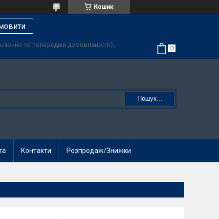
Кошик
мовити
иключно по попередній домовленості).,
Пошук...
та
Контакти
Розпродаж/Знижки