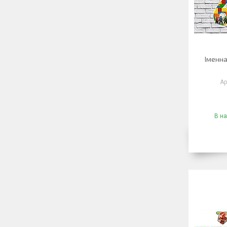
Іменна
В на