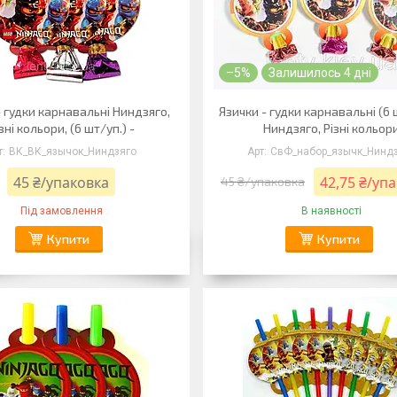
–5%
Залишилось 4 дні
- гудки карнавальні Ниндзяго,
Язички - гудки карнавальні (6 
зні кольори, (6 шт/уп.) -
Ниндзяго, Різні кольор
ВК_ВК_язычок_Ниндзяго
СвФ_набор_язычк_Нинд
45 ₴/упаковка
42,75 ₴/уп
45 ₴/упаковка
Під замовлення
В наявності
Купити
Купити