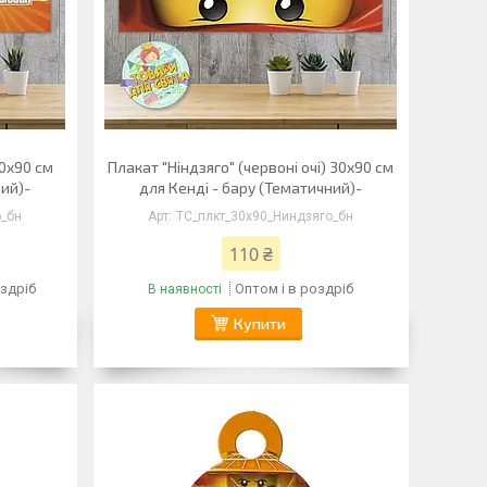
30х90 см
Плакат "Ніндзяго" (червоні очі) 30х90 см
ний)-
для Кенді - бару (Тематичний)-
о_бн
ТС_плкт_30х90_Ниндзяго_бн
110 ₴
оздріб
Оптом і в роздріб
В наявності
Купити