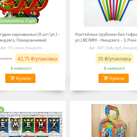
Залишилось 4 дні
 гудки карнавальні (6 шт/уп.) -
Коктейльні трубочки без гофри
индзяго, Помаранчевий
уп.) ВЕЛИКІ - Ниндзяго - 3, Різн
ПО_языч_Ниндзяго
ФЕР_ПрА_труб_Ниндзя
42,75 ₴/упаковка
35 ₴/упаковка
аковка
В наявності
В наявності
Купити
Купити
а