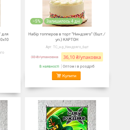
–5%
Залишилось 4 дні
" для
Набір топперов в торт "Ниндзяго" (6шт./
10х10
уп.) КАРТОН
ТС_н-р_Ниндзяго_6шт
яго
36,10 ₴/упаковка
38 ₴/упаковка
Оптом і в роздріб
В наявності
Купити