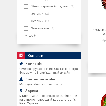
Жовтогарячий, бордовий
2
Зелений
2
Зелений
1
Золотистий
1
Язички 
Рі
Ще 8
Контакти
Сімейна друкарня «Світ Свята» | Полігра
фія, друк та індивідуальний дизайн
Менеджер Інтернет-магазину
м.Київ, вул. Автозаводська 83 (візит ви
ключно по попередній домовленості).,
Київ, Україна