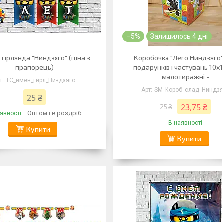
–5%
Залишилось 4 дні
 гірлянда "Ниндзяго" (ціна з
Коробочка "Лего Ниндзяго
прапорець)
подарунків і частувань 10х
малотиражні -
ТС_имен_гирл_Ниндзяго
SM_Короб_слад_Ниндз
25 ₴
23,75 ₴
25 ₴
Оптом і в роздріб
явності
В наявності
Купити
Купити