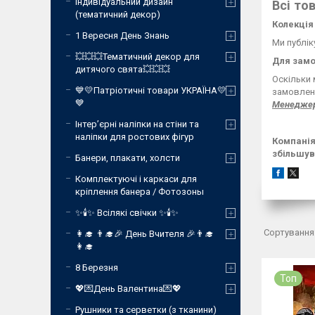
Індивідуальний дизайн
Всі то
(тематичний декор)
Колекція
1 Вересня День Знань
Ми публік
💥💥💥Тематичний декор для
Для замо
дитячого свята💥💥💥
Оскільки 
💙💛Патріотичні товари УКРАЇНА💛
замовлен
💙
Менеджер 
Інтер’єрні наліпки на стіни та
наліпки для ростових фігур
Компанія
збільшув
Банери, плакати, холсти
Комплектуючі і каркаси для
кріплення банера / Фотозоны
✨🕯️✨ Всілякі свічки ✨🕯️✨
👩‍🎓 👨‍🎓🎉 День Вчителя 🎉👨‍🎓
👩‍🎓
8 Березня
Топ
💖💌День Валентина💌💖
Рушники та серветки (з тканини)