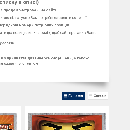
 списку в описі)
 не продемонстровані на сайті.
тивно підготуємо Вам потрібні елементи колекції.
порядкові номери потрібних позицій.
ати цю позицію кілька разів, щоб сайт проґавив Ваше
у оплати.
ня з прийняття дизайнерських рішень, а також
згоджені з клієнтом.
Галерея
Список