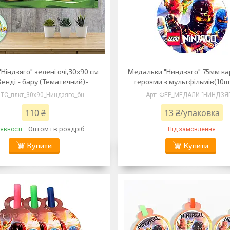
Ніндзяго" зелені очі,30х90 см
Медальки "Ниндзяго" 75мм ка
Кенді - бару (Тематичний)-
героями з мультфільмів(10шт
ТС_плкт_30х90_Ниндзяго_бн
ФЕР_МЕДАЛИ "НИНДЗЯ
110 ₴
13 ₴/упаковка
Оптом і в роздріб
явності
Під замовлення
Купити
Купити