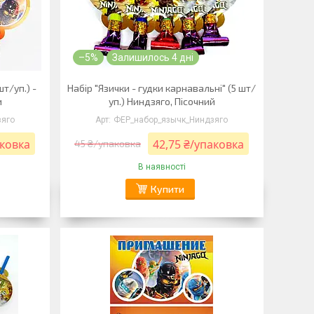
–5%
Залишилось 4 дні
шт/уп.) -
Набір "Язички - гудки карнавальні" (5 шт/
и
уп.) Ниндзяго, Пісочний
зяго
ФЕР_набор_язычк_Ниндзяго
аковка
42,75 ₴/упаковка
45 ₴/упаковка
В наявності
Купити