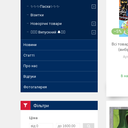
✨✨✨Пасха✨✨✨
Візитки
Новорічні товари
–5%
❤️‍🔥🔔 Випускний 🔔❤️‍🔥
Всі това
Новини
(вибі
Статті
Про нас
В на
Відгуки
Фотогалерея
Фільтри
Ціна