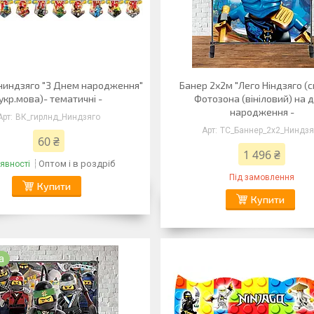
 ниндзяго "З Днем народження"
Банер 2х2м "Лего Ніндзяго (си
укр.мова)- тематичні -
Фотозона (вініловий) на 
народження -
ВК_гирлнд_Ниндзяго
ТС_Баннер_2х2_Ниндзя
60 ₴
1 496 ₴
Оптом і в роздріб
явності
Під замовлення
Купити
Купити
а