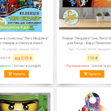
Залишилось 4 дні
ри в стилістиці "Лего Ніндзяго"
Плакат "Ніндзяго" (очі, Лого) 
р товарів зі списку в описі)
для Кенді - бару (Тематич
ТС_атрибут_Свинка Пеппа
ТС_плкт_30х90_Ниндзяг
від 0,95 ₴
110 ₴
від 1 ₴
Оптом і в роздріб
Оптом і в р
явності
Під замовлення
Купити
Купити