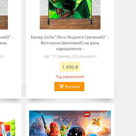
ній)" -
Банер 2х2м "Лего Ніндзяго (зелений)" -
день
Фотозона (вініловий) на день
народження -
го
ТС_Баннер_2х2_Ниндзяго
1 496 ₴
Під замовлення
Купити