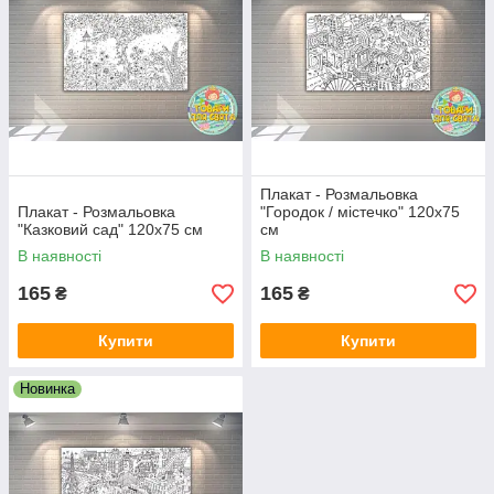
Плакат - Розмальовка
Плакат - Розмальовка
"Городок / містечко" 120х75
"Казковий сад" 120х75 см
см
В наявності
В наявності
165
165
₴
₴
Купити
Купити
Новинка