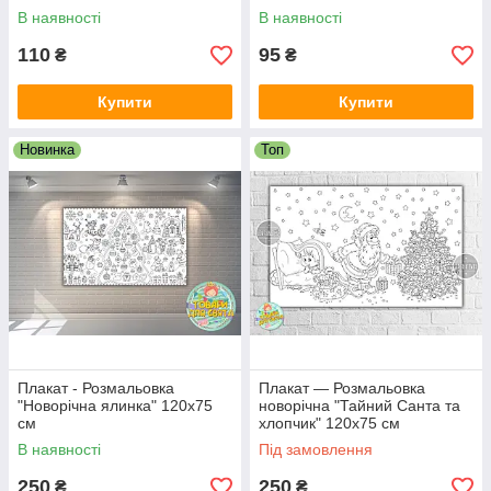
В наявності
В наявності
110
95
₴
₴
Купити
Купити
Новинка
Топ
Плакат - Розмальовка
Плакат — Розмальовка
"Новорічна ялинка" 120х75
новорічна "Тайний Санта та
см
хлопчик" 120х75 см
В наявності
Під замовлення
250
250
₴
₴