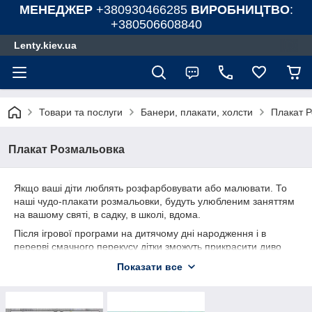
МЕНЕДЖЕР
+380930466285
ВИРОБНИЦТВО
:
+380506608840
Lenty.kiev.ua
Товари та послуги
Банери, плакати, холсти
Плакат 
Плакат Розмальовка
Якщо ваші діти люблять розфарбовувати або малювати. То
наші чудо-плакати розмальовки, будуть улюбленим заняттям
на вашому святі, в садку, в школі, вдома.
Після ігрової програми на дитячому дні народження і в
перерві смачного перекусу дітки зможуть прикрасити диво
плакат-розмальовки і залишити яскраву пам'ять на дитячій
Показати все
вечірці. Після розмальованого плаката, ви зможете заховати
плакат назад в упаковку. А коли «плакат-розмальовка» буде
готовий – він зможе зайняти гідне місце на одній із стін