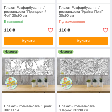
Матеріал: офсетний папір щільністю 150 г/м2
Плакат Розфарбування /
Плакат Розфарбування /
розмальовка "Принцеси й
розмальовка "Країна Поні"
Упаковка: тубус-коробка або пакет
Феї" 30х90 см
30х90 см
Виробник: Власне виробництво
В наявності
Під замовлення
110
110
₴
₴
Купити
Купити
Новинка
Новинка
Плакат - Розмальовка "Тролі"
Плакат - Розмальовка
30х90 см
"Париж" 30х90 см