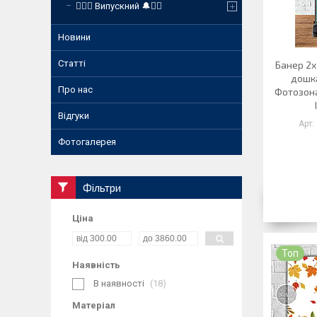
❤️‍🔥🔔 Випускний 🔔❤️‍🔥
Новини
Статті
Банер 2х
дошка
Про нас
Фотозона
Відгуки
Фотогалерея
Фільтри
Ціна
Топ
Наявність
В наявності
18
Матеріал