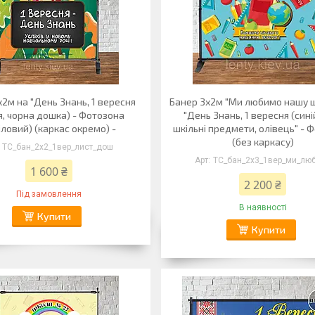
х2м на "День Знань, 1 вересня
Банер 3х2м "Ми любимо нашу ш
я, чорна дошка) - Фотозона
"День Знань, 1 вересня (сині
іловий) (каркас окремо) -
шкільні предмети, олівець" - 
(без каркасу)
ТС_бан_2х2_1вер_лист_дош
ТС_бан_2х3_1вер_ми_лю
1 600 ₴
2 200 ₴
Під замовлення
В наявності
Купити
Купити