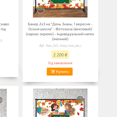
скаво
Банер 2х3 на "День Знань, 1 вересня -
 під
Осіння школа" - Фотозона (вініловий)
м
(каркас окремо) - Індивідуальний напис
(іменний)
,5
бан_2х3_1вер_осін_шк_і
2 200 ₴
Під замовлення
Купити