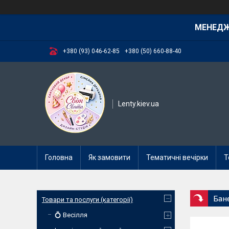
МЕНЕД
+380 (93) 046-62-85
+380 (50) 660-88-40
Lenty.kiev.ua
Головна
Як замовити
Тематичні вечірки
Т
Бан
Товари та послуги (категорії)
💍 Весілля