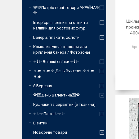
💙💛Патріотичні товари УКРАЇНА💛
💙
Шкіль
Інтер’єрні наліпки на стіни та
проис
наліпки для ростових фігур
400х
Банери, плакати, холсти
Комплектуючі і каркаси для
кріплення банера / Фотозоны
✨🕯️✨ Всілякі свічки ✨🕯️✨
👩‍🎓 👨‍🎓🎉 День Вчителя 🎉👨‍🎓
👩‍🎓
8 Березня
💖💌День Валентина💌💖
Рушники та серветки (з тканини)
✨✨✨Пасха✨✨✨
Візитки
Новорічні товари