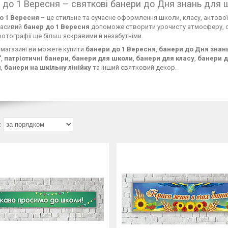
 до 1 Вересня – святкові банери до Дня знань для 
о 1 Вересня
– це стильне та сучасне оформлення школи, класу, актової 
расивий
банер до 1 Вересня
допоможе створити урочисту атмосферу, с
отографії ще більш яскравими й незабутніми.
магазині ви можете купити
банери до 1 Вересня
,
банери до Дня знан
"
,
патріотичні банери
,
банери для школи
,
банери для класу
,
банери д
и
,
банери на шкільну лінійку
та інший святковий декор.