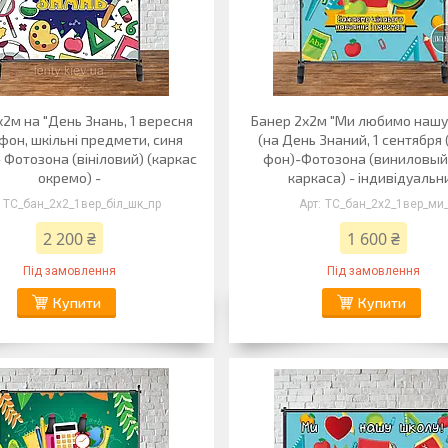
х2м на "День Знань, 1 вересня
Банер 2х2м "Ми любимо нашу
 фон, шкільні предмети, синя
(на День Знаний, 1 сентября
- Фотозона (вініловий) (каркас
фон)-Фотозона (виниловый)
окремо) -
каркаса) - індивідуальн
ТС_бан_2х2_1вер_біл_шк_пр
ТС_бан_2х2_1вер_ми
2 200 ₴
1 600 ₴
Під замовлення
Під замовлення
Купити
Купити