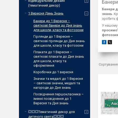
Індивідуальний дизайн
Банери
(тематичний декор)
Банери д
1 Вересня День Знань
знань
. К
зробить ф
Банери до 1 Вересня –
святкові банери до Дня знань
У нашому 
для школи, класу та фотозони
просимо
фотозон
Гірлянди до 1 Вересня –
святкові гірлянди до Дня знань
для школи, класу та фотозони
Плакати до 1 Вересня –
святкові плакати до Дня знань
для школи, класу та
оформлення
Коробочки до 1 вересня
Значки та медалі до 1 Вересня
– святкові значки, медалі та
нагороди до Дня знань
Посвідчення першокласника –
іменні посвідчення до 1
Вересня та Дня знань
💥💥💥Тематичний декор для
дитячого свята💥💥💥