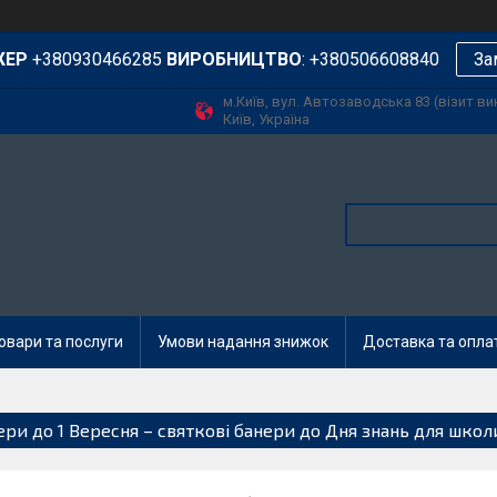
ЖЕР
+380930466285
ВИРОБНИЦТВО
: +380506608840
За
м.Київ, вул. Автозаводська 83 (візит в
Київ, Україна
овари та послуги
Умови надання знижок
Доставка та опла
ери до 1 Вересня – святкові банери до Дня знань для школ