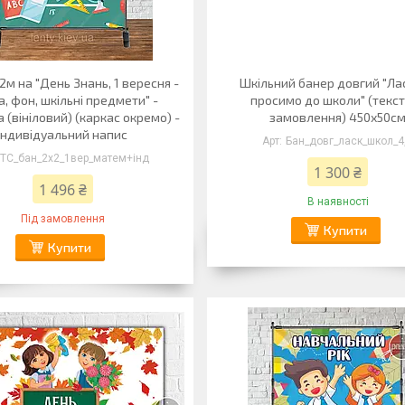
2м на "День Знань, 1 вересня -
Шкільний банер довгий "Ла
, фон, шкільні предмети" -
просимо до школи" (текст
 (вініловий) (каркас окремо) -
замовлення) 450х50с
Індивідуальний напис
Бан_довг_ласк_школ_4
ТС_бан_2х2_1вер_матем+інд
1 300 ₴
1 496 ₴
В наявності
Під замовлення
Купити
Купити