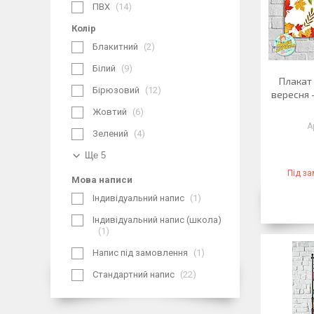
ПВХ
14
Колір
Блакитний
2
Білий
9
Плакат 
Бірюзовий
12
вересня -
Жовтий
6
Зелений
4
Ще 5
Під з
Мова написи
Індивідуальний напис
1
Індивідуальний напис (школа)
1
Напис під замовлення
1
Стандартний напис
22