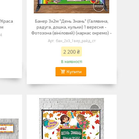
"Краса
Банер 3х2м "День Знань" (Галявина,
4м
радуга, дошка, кульки) 1 вересня -
Фотозона (вініловий) (каркас окремо) -
4
бан_2х3_1вер_райд_ст
2 200 ₴
В наявності
Купити