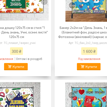
на дошку 120х75 см в стилі "1
Банер 2х2м на "День Знань, 1
 День знань, Учні, осінні листя"
(блакитний фон, радісні школ
120х75 см
Фотозона (вініловий) (каркас 
ТС_плакат_1верес_учні
ТС_бан_2х2_1вер_школ
300 ₴
1 600 ₴
Оптом і в роздріб
амовлення
Під замовлення
Купити
Купити