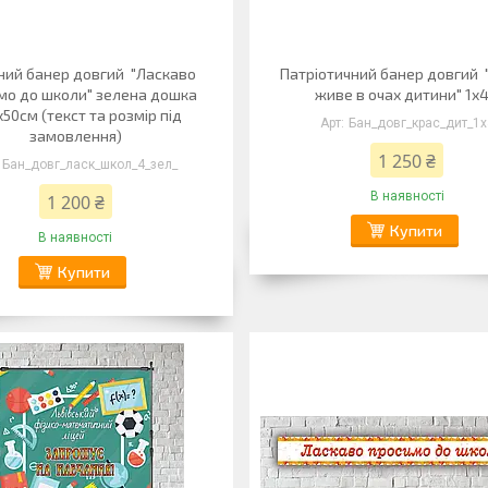
ний банер довгий "Ласкаво
Патріотичний банер довгий 
мо до школи" зелена дошка
живе в очах дитини" 1х
50см (текст та розмір під
Бан_довг_крас_дит_1х
замовлення)
1 250 ₴
Бан_довг_ласк_школ_4_зел_
В наявності
1 200 ₴
Купити
В наявності
Купити