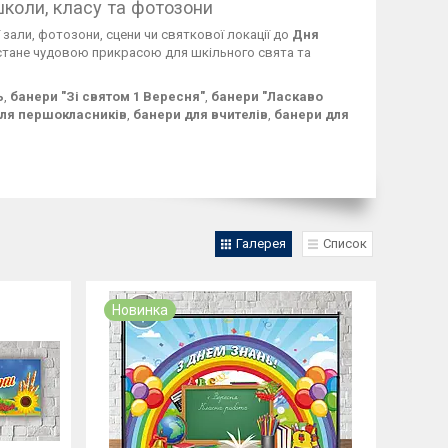
школи, класу та фотозони
зали, фотозони, сцени чи святкової локації до
Дня
тане чудовою прикрасою для шкільного свята та
ь
,
банери "Зі святом 1 Вересня"
,
банери "Ласкаво
ля першокласників
,
банери для вчителів
,
банери для
Галерея
Список
Новинка