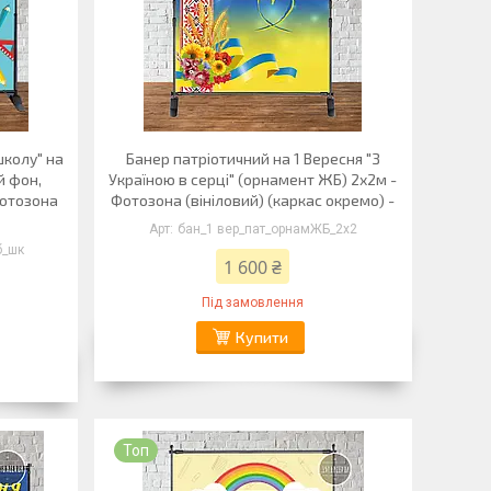
колу" на
Банер патріотичний на 1 Вересня "З
й фон,
Україною в серці" (орнамент ЖБ) 2х2м -
Фотозона
Фотозона (вініловий) (каркас окремо) -
бан_1 вер_пат_орнамЖБ_2х2
б_шк
1 600 ₴
Під замовлення
Купити
Топ