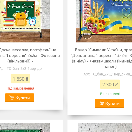
Доска, веселка, портфель" на
Банер "Символи України, пра
нь, 1 вересня" 2х2м - Фотозона
"День знань, 1 вересня" 3х2м -
(вінільовий) -
(вінілу) - +назву школи (Індив
напис)
ТС_бан_2х2_1вер_до
ТС_бан_2х3_1вер_симв_
1 650 ₴
2 300 ₴
Під замовлення
В наявності
Купити
Купити