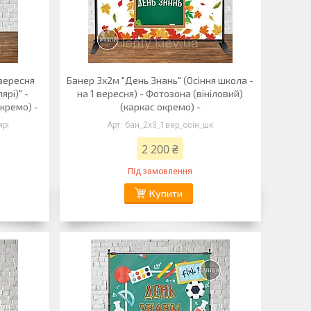
 вересня
Банер 3х2м "День Знань" (Осіння школа -
ярі)" -
на 1 вересня) - Фотозона (вініловий)
окремо) -
(каркас окремо) -
ярі
бан_2х3_1вер_осін_шк
2 200 ₴
Під замовлення
Купити