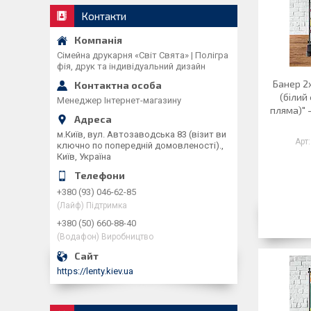
Контакти
Сімейна друкарня «Світ Свята» | Полігра
фія, друк та індивідуальний дизайн
Банер 2
(білий
Менеджер Інтернет-магазину
пляма)" 
м.Київ, вул. Автозаводська 83 (візит ви
ключно по попередній домовленості).,
Київ, Україна
+380 (93) 046-62-85
(Лайф) Підтримка
+380 (50) 660-88-40
(Водафон) Виробництво
https://lenty.kiev.ua