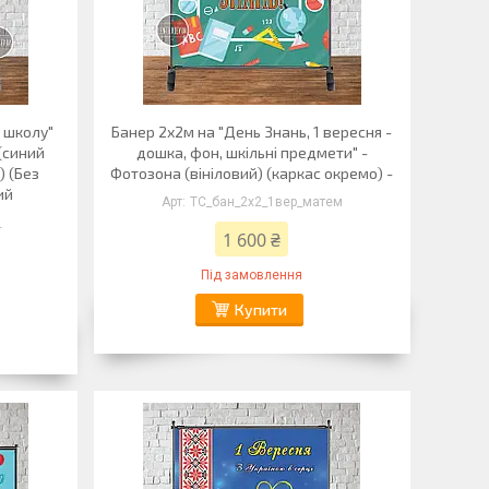
 школу"
Банер 2х2м на "День Знань, 1 вересня -
 (синий
дошка, фон, шкільні предмети" -
 (Без
Фотозона (вініловий) (каркас окремо) -
ий
ТС_бан_2х2_1вер_матем
_
1 600 ₴
Під замовлення
Купити