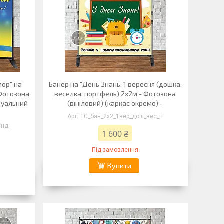
пор" на
Банер на "День Знань, 1 вересня (дошка,
 Фотозона
веселка, портфель) 2х2м - Фотозона
ідуальний
(вініловий) (каркас окремо) -
ТС_бан_2х2_1вер_дош_вес_п
інд
1 600 ₴
Під замовлення
Купити