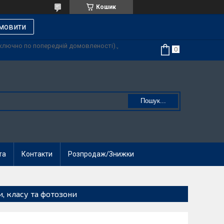
Кошик
мовити
иключно по попередній домовленості).,
Пошук...
та
Контакти
Розпродаж/Знижки
и, класу та фотозони