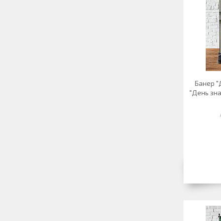
Банер "
"День зна