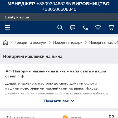
МЕНЕДЖЕР
+380930466285
ВИРОБНИЦТВО
:
+380506608840
Lenty.kiev.ua
Товари та послуги
Новорічні товари
Новорічні наклей
Новорічні наклейки на вікна
🎄✨
Новорічні наклейки на вікна – магія свята у вашій
оселі!
✨🎄
Додайте чарівного настрою до свого дому чи офісу з
нашими
новорічними наклейками на вікна
. Яскраві
дизайни та легке нанесення роблять їх ідеальним вибором
для святкового декору!
Показати все
🌟
Чому саме наші наклейки:
🔹
Різноманіття дизайнів
– сніжинки, ялинки, Санта-Клаус,
північні олені та інші святкові мотиви.
Сортування
0
Фільтри