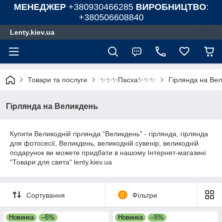
МЕНЕДЖЕР
+380930466285
ВИРОБНИЦТВО
:
+380506608840
Lenty.kiev.ua
✨✨✨Пасха✨✨✨
Товари та послуги
Гірлянда на Ве
Гірлянда на Великдень
Купити Великодній гірлянда "Великдень" - гірлянда, гірлянда
для фотосесії, Великдень, великодній сувенір, великодній
подарунок ви можете придбати в нашому Інтернет-магазині
"Товари для свята" lenty.kiev.ua
Сортування
0
Фільтри
Новинка
–5%
Новинка
–5%