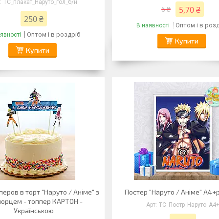
ТС_плакат_Наруто_гол_б/н
5,70 ₴
6 ₴
250 ₴
Оптом і в роз
В наявності
Оптом і в роздріб
явності
Купити
Купити
перов в торт "Наруто / Аніме" з
Постер "Наруто / Аніме" А4+
орцем - топпер КАРТОН -
ТС_Постр_Наруто_А4
Українською