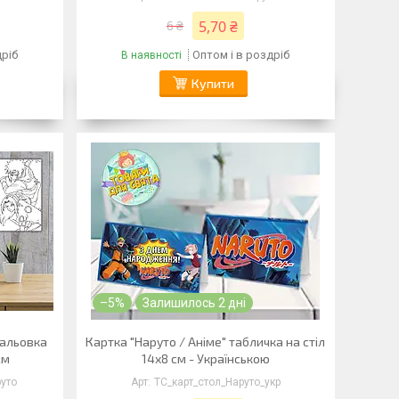
5,70 ₴
6 ₴
дріб
Оптом і в роздріб
В наявності
Купити
–5%
Залишилось 2 дні
мальовка
Картка "Наруто / Аніме" табличка на стіл
см
14х8 см - Українською
руто
ТС_карт_стол_Наруто_укр