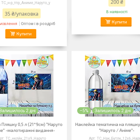
200 ₴
ТС_н-р_тпр_Аниме_Наруто_у
В наявності
35 ₴/упаковка
Купити
Оптом і в роздріб
амовлення
Купити
Залишилось 2 дні
–5%
Залишилось 2 дні
 Пляшку 0,5 л (21*9см) "Наруто
Наклейка тематична на пляшку
ме" -малотиражні видання-
"Наруто / Аніме"-
ТС_нклйк_21х9_Наруто
ТС_Нак_Бутлк_12х6_Нар