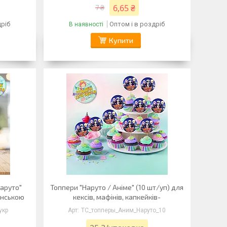
6,65 ₴
7 ₴
дріб
Оптом і в роздріб
В наявності
Купити
Наруто"
Топпери "Наруто / Аніме" (10 шт/уп) для
їнською
кексів, мафінів, капкейків-
укр
ТС_топперы_Аним_Наруто_10