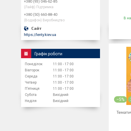
+380 (93) 046-62-85
(Лайф) Підтримка
+380 (50) 660-88-40
В на
(Водафон) Виробництво
https://lenty.kiev.ua
Графік роботи
Понеділок
11:00
17:00
Вівторок
11:00
17:00
Середа
11:00
17:00
Четвер
11:00
17:00
Пʼятниця
11:00
17:00
Субота
Вихідний
–5%
Неділя
Вихідний
Тематич