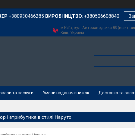
ЖЕР
+380930466285
ВИРОБНИЦТВО
: +380506608840
За
м.Київ, вул. Автозаводська 83 (візит в
Київ, Україна
овари та послуги
Умови надання знижок
Доставка та опла
ор і атрибутика в стилі Наруто
трибутика в стилі Наруто