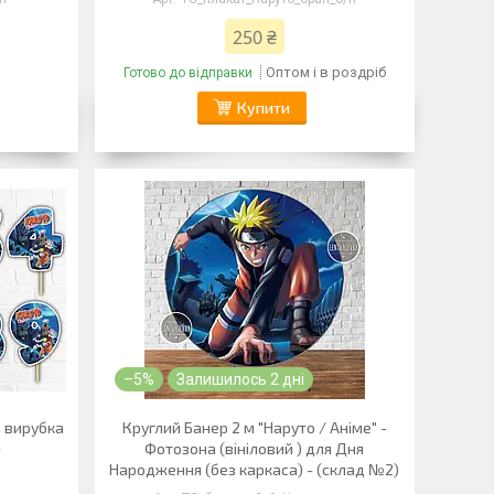
250 ₴
Оптом і в роздріб
Готово до відправки
Купити
–5%
Залишилось 2 дні
 вирубка
Круглий Банер 2 м "Наруто / Аніме" -
-
Фотозона (вініловий ) для Дня
Народження (без каркаса) - (склад №2)