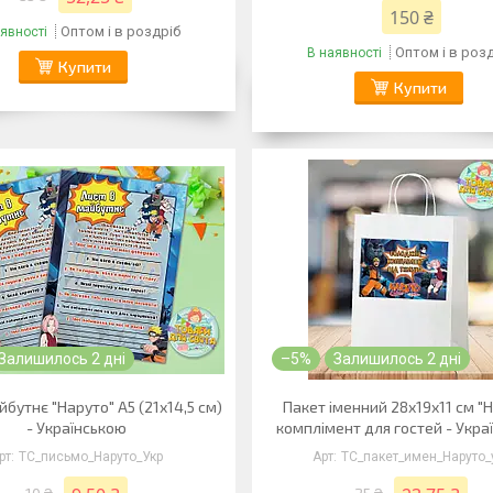
150 ₴
Оптом і в роздріб
явності
Оптом і в роз
В наявності
Купити
Купити
Залишилось 2 дні
–5%
Залишилось 2 дні
йбутнє "Наруто" А5 (21х14,5 см)
Пакет іменний 28х19х11 см "
- Українською
комплімент для гостей - Укра
ТС_письмо_Наруто_Укр
ТС_пакет_имен_Наруто_