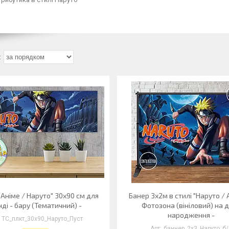
"Аніме / Наруто" 30х90 см для
Банер 3х2м в стилі "Наруто / 
ді - бару (Тематичний) -
Фотозона (вініловий) на 
народження -
ТС_плкт_30х90_Наруто_Пуст
баннер_2х3_Наруто_б/