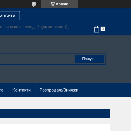
Кошик
мовити
иключно по попередній домовленості).,
Пошук...
та
Контакти
Розпродаж/Знижки