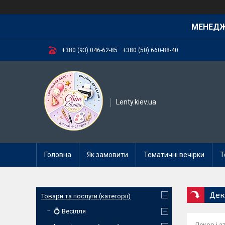
МЕНЕД
+380 (93) 046-62-85
+380 (50) 660-88-40
Lenty.kiev.ua
Головна
Як замовити
Тематичні вечірки
Т
Дек
Товари та послуги (категорії)
💍 Весілля
Декор і а