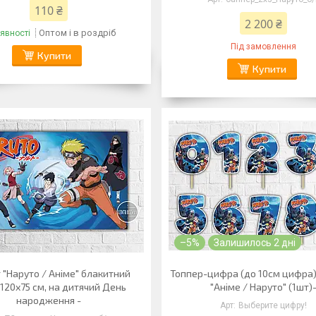
110 ₴
2 200 ₴
Оптом і в роздріб
явності
Під замовлення
Купити
Купити
–5%
Залишилось 2 дні
 "Наруто / Аніме" блакитний
Топпер-цифра (до 10см цифра)
 120х75 см, на дитячий День
"Аніме / Наруто" (1шт)
народження -
Выберите цифру!