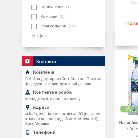
Коричневий
1
Рожевий
2
Під з
Різні кольори
14
Ще 3
Контакти
Сімейна друкарня «Світ Свята» | Полігра
фія, друк та індивідуальний дизайн
Менеджер Інтернет-магазину
–5%
м.Київ, вул. Автозаводська 83 (візит ви
ключно по попередній домовленості).,
Наклейки
Київ, Україна
/ Ані