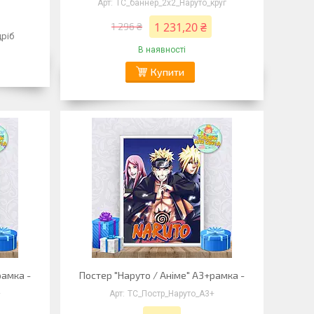
ТС_баннер_2х2_Наруто_круг
1 231,20 ₴
1 296 ₴
дріб
В наявності
Купити
рамка -
Постер "Наруто / Аніме" А3+рамка -
+
ТС_Постр_Наруто_А3+