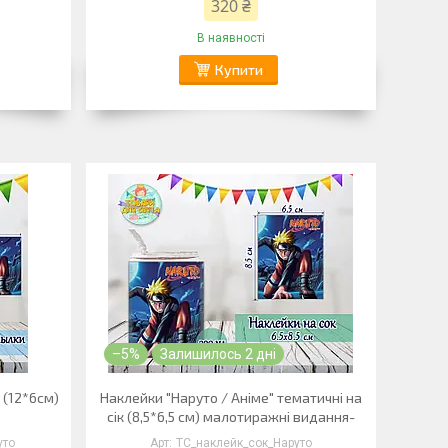
320 ₴
В наявності
Купити
–5%
Залишилось 2 дні
 (12*6см)
Наклейки "Наруто / Аніме" тематичні на
сік (8,5*6,5 см) малотиражні видання-
уто
ТС_наклейк_сок_Наруто