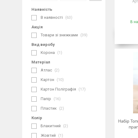
Наявність
В наявності
63
В на
Акція
Товари зі знижками
39
Вид виробу
Корона
1
Матеріал
Атлас
2
Картон
10
Картон Поліграфія
17
Папір
16
Пластик
2
Колір
Набір Топ
Блакитний
2
прап
Жовтий
1