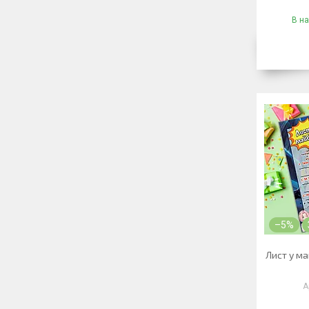
В на
–5%
Лист у ма