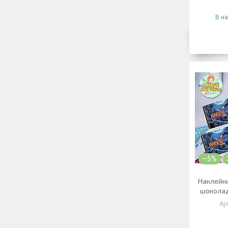
В на
–5%
Наклейки
шоколад