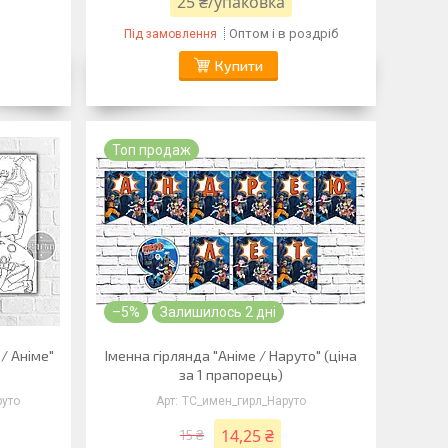
25 ₴/упаковка
Оптом і в роздріб
Під замовлення
Купити
Топ продаж
–5%
Залишилось 2 дні
/ Аніме"
Іменна гірлянда "Аніме / Наруто" (ціна
за 1 прапорець)
руто
ТС_имен_гирл_Наруто
14,25 ₴
15 ₴