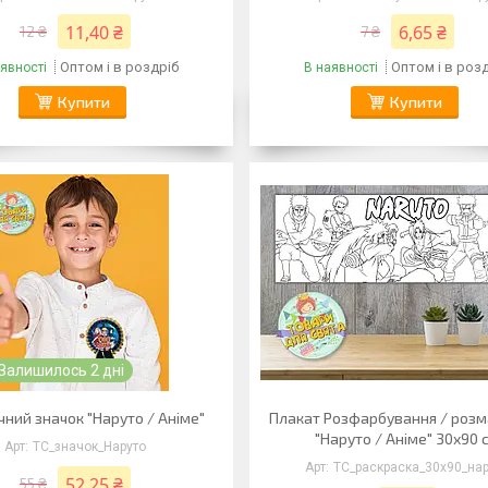
11,40 ₴
6,65 ₴
12 ₴
7 ₴
Оптом і в роздріб
Оптом і в роз
явності
В наявності
Купити
Купити
Залишилось 2 дні
ний значок "Наруто / Аніме"
Плакат Розфарбування / роз
"Наруто / Аніме" 30х90 
ТС_значок_Наруто
ТС_раскраска_30х90_на
52,25 ₴
55 ₴