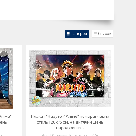
Галерея
Список
Аніме" -
Плакат "Наруто / Аніме" помаранчевий
день
стиль 120х75 см, на дитячий День
народження -
н
ТС_плакат_Наруто_оран_б/н