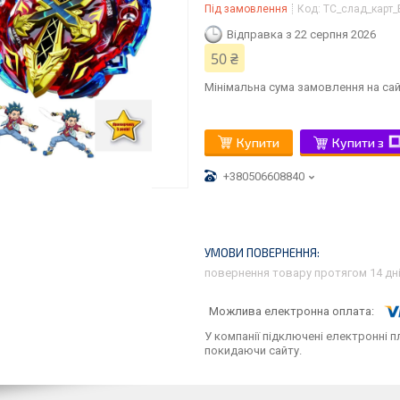
Під замовлення
Код:
ТС_слад_карт_
Відправка з 22 серпня 2026
50 ₴
Мінімальна сума замовлення на сай
Купити
Купити з
+380506608840
повернення товару протягом 14 дн
У компанії підключені електронні п
покидаючи сайту.