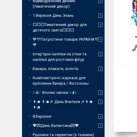
Індивідуальний дизайн
(тематичний декор)
1 Вересня День Знань
💥💥💥Тематичний декор для
дитячого свята💥💥💥
💙💛Патріотичні товари УКРАЇНА💛
💙
Інтер’єрні наліпки на стіни та
наліпки для ростових фігур
Банери, плакати, холсти
Комплектуючі і каркаси для
кріплення банера / Фотозоны
✨🕯️✨ Всілякі свічки ✨🕯️✨
👩‍🎓 👨‍🎓🎉 День Вчителя 🎉👨‍🎓
👩‍🎓
8 Березня
💖💌День Валентина💌💖
Рушники та серветки (з тканини)