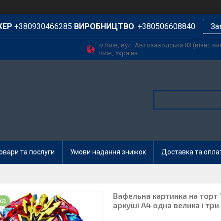
ЖЕР
+380930466285
ВИРОБНИЦТВО
: +380506608840
За
м.Київ, вул. Автозаводська 83 (візит в
Київ, Україна
овари та послуги
Умови надання знижок
Доставка та опла
Вафельна картинка на торт 
ка
аркуші А4 одна велика і три