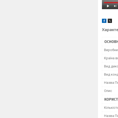
Характ
ОСНОВН
Виробни
Країна 
Вид дек
Вид кон
Назва П
Опис
КОРИСТ
Кількіст
Назва П