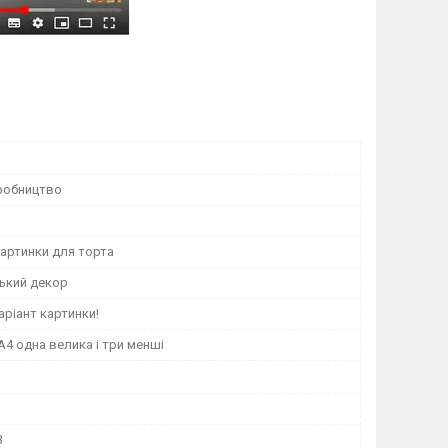
робництво
картинки для торта
ький декор
аріант картинки!
А4 одна велика і три менші
3