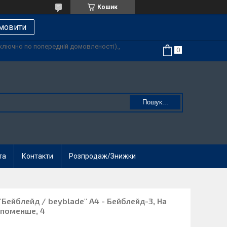
Кошик
мовити
иключно по попередній домовленості).,
Пошук...
та
Контакти
Розпродаж/Знижки
"Бейблейд / beyblade" А4 - Бейблейд-3, На
 поменше, 4