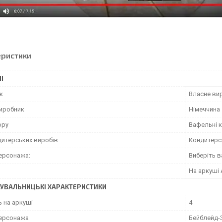
еристики
І
к
Власне ви
виробник
Німеччина
ору
Вафельні 
дитерських виробів
Кондитерс
ерсонажа:
Виберіть в
На аркуші 
УВАЛЬНИЦЬКІ ХАРАКТЕРИСТИКИ
ь на аркуші
4
ерсонажа
Бейблейд-