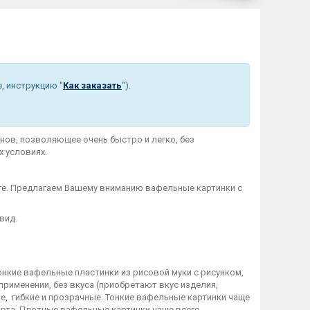
, инструкцию "
Как заказать
").
нов, позволяющее очень быстро и легко, без
 условиях.
ге. Предлагаем Вашему вниманию вафельные картинки с
 вид.
е вафельные пластинки из рисовой муки с рисунком,
рименении, без вкуса (приобретают вкус изделия,
е, гибкие и прозрачные. Тонкие вафельные картинки чаще
орта. Плотные вафельные картинки чаще всего