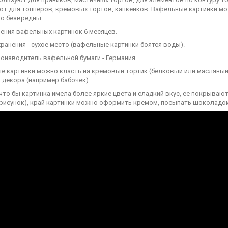
ют для топперов, кремовых тортов, капкейков. Вафельные картинки мо
о безвредны.
ения вафельных картинок 6 месяцев.
ранения - сухое место (вафельные картинки боятся воды).
оизводитель вафельной бумаги - Германия.
 картинки можно класть на кремовый тортик (белковый или масляный к
 декора (например бабочек).
что бы картинка имела более яркие цвета и сладкий вкус, ее покрывают
 рисунок), край картинки можно оформить кремом, посыпать шоколадом,