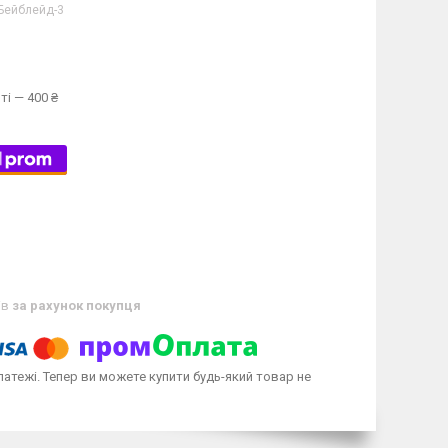
Бейблейд-3
ті — 400 ₴
ів
за рахунок покупця
латежі. Тепер ви можете купити будь-який товар не