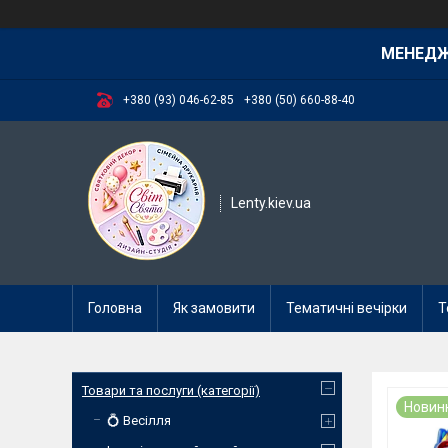
МЕНЕД
+380 (93) 046-62-85
+380 (50) 660-88-40
Lenty.kiev.ua
Головна
Як замовити
Тематичні вечірки
Т
Товари та послуги (категорії)
Новин
💍 Весілля