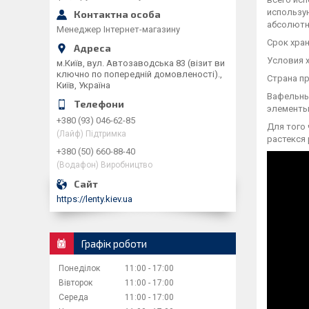
использу
абсолютн
Менеджер Інтернет-магазину
Срок хран
Условия х
м.Київ, вул. Автозаводська 83 (візит ви
ключно по попередній домовленості).,
Страна пр
Київ, Україна
Вафельные
элементы
+380 (93) 046-62-85
Для того 
(Лайф) Підтримка
растекся
+380 (50) 660-88-40
(Водафон) Виробництво
https://lenty.kiev.ua
Графік роботи
Понеділок
11:00
17:00
Вівторок
11:00
17:00
Середа
11:00
17:00