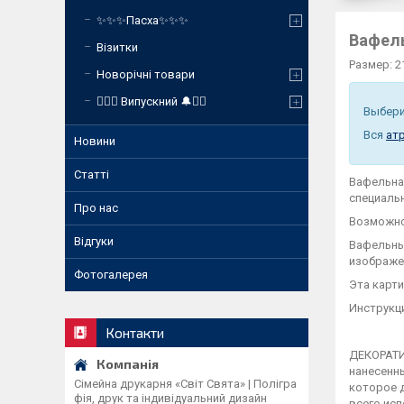
✨✨✨Пасха✨✨✨
Вафел
Візитки
Размер: 2
Новорічні товари
❤️‍🔥🔔 Випускний 🔔❤️‍🔥
Выбер
Вся
ат
Новини
Статті
Вафельна
специаль
Про нас
Возможно
Відгуки
Вафельны
изображе
Фотогалерея
Эта карт
Инструкци
Контакти
ДЕКОРАТИ
нанесенны
Сімейна друкарня «Світ Свята» | Полігра
которое 
фія, друк та індивідуальний дизайн
всего исп