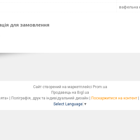
вафельна 
ація для замовлення
Сайт створений на маркетплейсі
Prom.ua
Продавець на Bigl.ua
Сімейна друкарня «Світ Свята» | Поліграфія, друк та індивідуальний дизайн |
Поскаржитися на контент
|
Select Language
▼