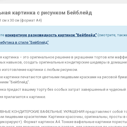
ьная картинка с рисунком Бейблейд
1 см х 30 см (формат А4)
ите
конкретную разновидность картинок "Бейблейд"
(смотрите, также
рибутика в стиле "Бейблейд
"
я картинка – это оригинальное решение в украшении тортов или маффи
ных навыков, создать оригинальные кондитерские шедевры в домашних
 изготовление картинки с любым рисунком.
е картинки печатаются цветными пищевыми красками на рисовой бума
нием "Бейблейд".
инка придаст вашему торту без особых затрат завершенный и чудесный
я прилагается к картинке.
ВНЫЕ КОНДИТЕРСКИЕ ВАФЕЛЬНЫЕ УКРАШЕНИЯ представляют собой тонки
м пищевыми красителями. Картинки красочны, оригинальны, просты в п
декорируют). Формат картинок А4. Тонкие вафельные картинки пористы
ользуют для пряников, мастичных тортов, для элементов по контуру т