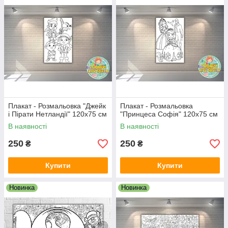
Матеріал: офсетний папір щільністю 150 г/м2
Упаковка: тубус-коробка або пакет
Виробник: Власне виробництво
Плакат - Розмальовка "Джейк
Плакат - Розмальовка
і Пірати Нетландії" 120х75 см
"Принцеса Софія" 120х75 см
В наявності
В наявності
250
250
₴
₴
Купити
Купити
Новинка
Новинка