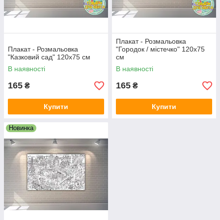
Плакат - Розмальовка
Плакат - Розмальовка
"Городок / містечко" 120х75
"Казковий сад" 120х75 см
см
В наявності
В наявності
165
165
₴
₴
Купити
Купити
Новинка