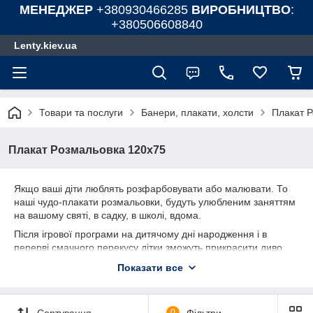
МЕНЕДЖЕР
+380930466285
ВИРОБНИЦТВО
:
+380506608840
Lenty.kiev.ua
Товари та послуги
Банери, плакати, холсти
Плакат 
Плакат Розмальовка 120х75
Якщо ваші діти люблять розфарбовувати або малювати. То
наші чудо-плакати розмальовки, будуть улюбленим заняттям
на вашому святі, в садку, в школі, вдома.
Після ігрової програми на дитячому дні народження і в
перерві смачного перекусу дітки зможуть прикрасити диво
плакат-розмальовки і залишити яскраву пам'ять на дитячій
Показати все
вечірці. Після розмальованого плаката, ви зможете заховати
плакат назад в упаковку. А коли «плакат-розмальовка» буде
готовий – він зможе зайняти гідне місце на одній із стін
Сортування
0
Фільтри