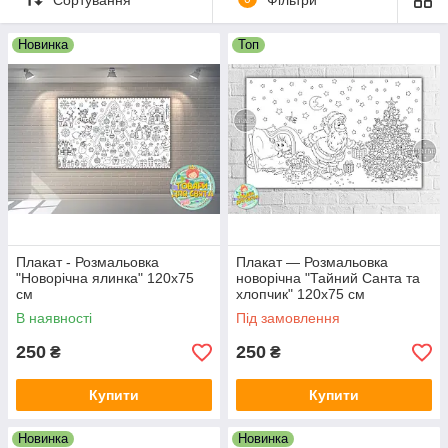
кімнати вашої дитини.
Новинка
Топ
Можна розфарбовувати фломастерами, кольоровими
олівцями й ручками, пастельними крейдою та фарбами і
призначене для дітей від 2,5 років.
В чому особливість:
Велика розмальовка розвиває фантазію і привчає до
посидючості заради результату;
Коли до вас прийдуть в гості подруги зі своїми
дітками – у вас буде чим зайняти галасливу компанію ;
Плакат - Розмальовка
Плакат — Розмальовка
Щільна плакатна крейдований папір;
"Новорічна ялинка" 120х75
новорічна "Тайний Санта та
Відмінний спосіб провести час разом з усією
см
хлопчик" 120х75 см
родиною;
В наявності
Під замовлення
Підходить для різної групи людей (має два розміри)
250
250
₴
₴
Характеристики:
Розмір М: 30 х 90 см ціна 80 грн до 5-ти діток
Купити
Купити
Розмір ХL: 120х75 ціна 120 грн до 15 діток
Новинка
Новинка