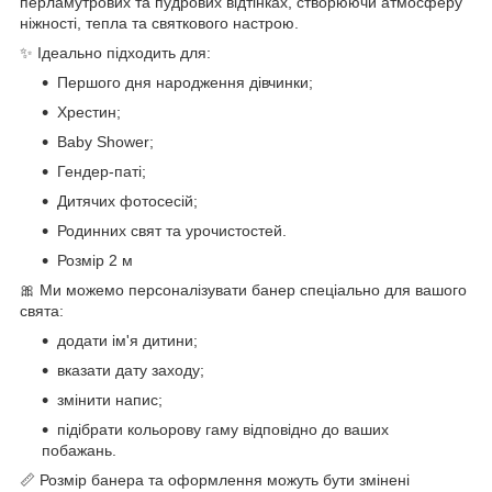
перламутрових та пудрових відтінках, створюючи атмосферу
ніжності, тепла та святкового настрою.
✨ Ідеально підходить для:
Першого дня народження дівчинки;
Хрестин;
Baby Shower;
Гендер-паті;
Дитячих фотосесій;
Родинних свят та урочистостей.
Розмір 2 м
🎀 Ми можемо персоналізувати банер спеціально для вашого
свята:
додати ім'я дитини;
вказати дату заходу;
змінити напис;
підібрати кольорову гаму відповідно до ваших
побажань.
📏 Розмір банера та оформлення можуть бути змінені