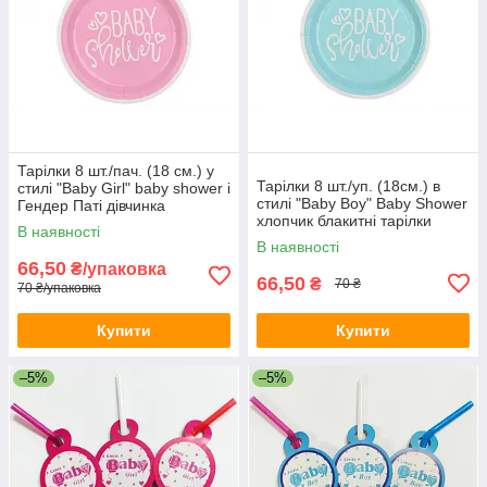
Тарілки 8 шт./пач. (18 см.) у
Тарілки 8 шт./уп. (18см.) в
стилі "Baby Girl" baby shower і
стилі "Baby Boy" Baby Shower
Гендер Паті дівчинка
хлопчик блакитні тарілки
В наявності
В наявності
66,50
₴/упаковка
66,50
₴
70 ₴
70 ₴/упаковка
Купити
Купити
–5%
–5%