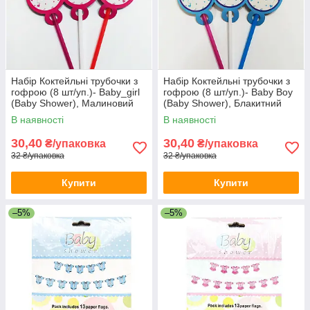
Набір Коктейльні трубочки з
Набір Коктейльні трубочки з
гофрою (8 шт/уп.)- Baby_girl
гофрою (8 шт/уп.)- Baby Boy
(Baby Shower), Малиновий
(Baby Shower), Блакитний
В наявності
В наявності
30,40
30,40
₴/упаковка
₴/упаковка
32 ₴/упаковка
32 ₴/упаковка
Купити
Купити
–5%
–5%