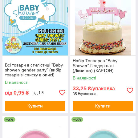
Набір Топперов "Baby
Всі товари в стилістиці "Baby
Shower" Гендер паті
shower/ gender party" (вибір
(Дівчинка) (КАРТОН)
товарів зі списку в описі)
В наявності
В наявності
33,25
₴/упаковка
0,95
від
₴
від 1 ₴
35 ₴/упаковка
Купити
Купити
–5%
–5%