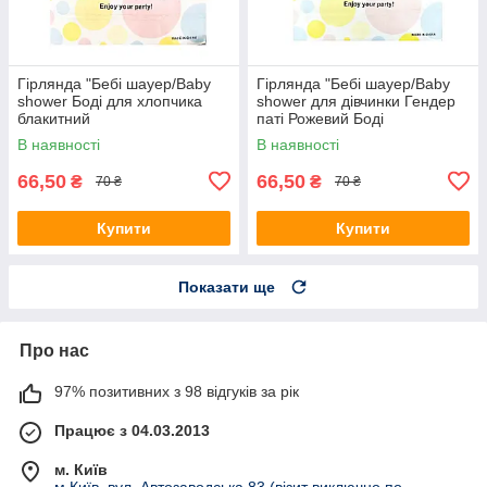
Гірлянда "Бебі шауер/Baby
Гірлянда "Бебі шауер/Baby
shower Боді для хлопчика
shower для дівчинки Гендер
блакитний
паті Рожевий Боді
В наявності
В наявності
66,50
66,50
₴
₴
70 ₴
70 ₴
Купити
Купити
Показати ще
Про нас
97% позитивних з 98 відгуків за рік
Працює з 04.03.2013
м. Київ
м.Київ, вул. Автозаводська 83 (візит виключно по