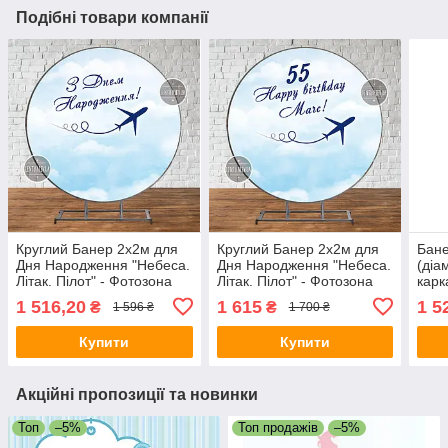
Подібні товари компанії
Круглий Банер 2х2м для
Круглий Банер 2х2м для
Бане
Дня Народження "Небеса.
Дня Народження "Небеса.
(діа
Літак. Пілот" - Фотозона
Літак. Пілот" - Фотозона
карк
(вініловий) (каркас
(вініловий) (каркас
1 516,20
1 615
1 5
₴
₴
1 596 ₴
1 700 ₴
окремо) - Український
окремо) - Індивідуальний
напис
Купити
Купити
Акційні пропозиції та новинки
Топ
–5%
Топ продажів
–5%