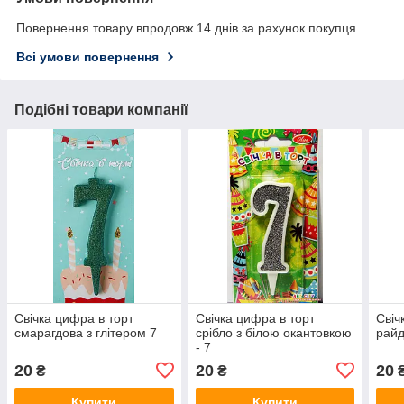
Повернення товару впродовж 14 днів за рахунок покупця
Всі умови повернення
Подібні товари компанії
Свічка цифра в торт
Свічка цифра в торт
Свіч
смарагдова з глітером 7
срібло з білою окантовкою
райд
- 7
20
20
20
₴
₴
Купити
Купити