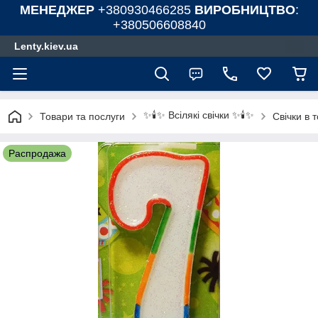
МЕНЕДЖЕР
+380930466285
ВИРОБНИЦТВО
:
+380506608840
Lenty.kiev.ua
✨🕯️✨ Всілякі свічки ✨🕯️✨
Товари та послуги
Свічки в 
Распродажа