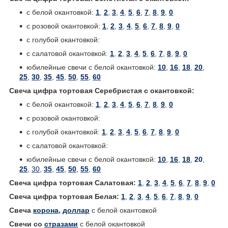
с белой окантовкой:
1
,
2
,
3
,
4
,
5
,
6
,
7
,
8
,
9
,
0
с розовой окантовкой:
1
,
2
,
3
,
4
,
5
,
6
,
7
,
8
,
9
,
0
с голубой окантовкой:
с салатовой окантовкой:
1
,
2
,
3
,
4
,
5
,
6
,
7
,
8
,
9
,
0
юбилейные свечи с белой окантовкой:
10
,
16
,
18
,
20
,
25
,
30
,
35
,
45
,
50
,
55
,
60
Свеча цифра тортовая Серебристая с окантовкой:
с белой окантовкой:
1
,
2
,
3
,
4
,
5
,
6
,
7
,
8
,
9
,
0
с розовой окантовкой:
с голубой окантовкой:
1
,
2
,
3
,
4
,
5
,
6
,
7
,
8
,
9
,
0
с салатовой окантовкой:
юбилейные свечи с белой окантовкой:
10
,
16
,
18
,
20
,
25
,
30
,
35
,
45
,
50
,
55
,
60
Свеча цифра тортовая Салатовая:
1
,
2
,
3
,
4
,
5
,
6
,
7
,
8
,
9
,
0
Свеча цифра тортовая Белая:
1
,
2
,
3
,
4
,
5
,
6
,
7
,
8
,
9
,
0
Свеча
корона
,
доллар
с белой окантовкой
Свечи со
стразами
с белой окантовкой