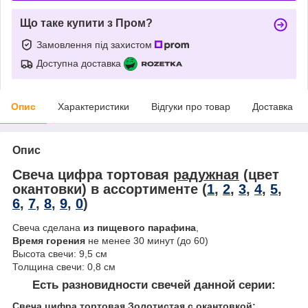
Що таке купити з Пром?
Замовлення під захистом
Доступна доставка
Опис
Характеристики
Відгуки про товар
Доставка
Опис
Свеча цифра тортовая
радужная
(цвет
окантовки) в ассортименте (
1
,
2
,
3
,
4
,
5
,
6
,
7
,
8
,
9
,
0
)
Свеча сделана
из пищевого парафина
,
Время горения
не менее 30 минут (до 60)
Высота свечи: 9,5 см
Толщина свечи: 0,8 см
Есть разновидности свечей данной серии:
Свеча цифра тортовая Золотистая с окантовкой: