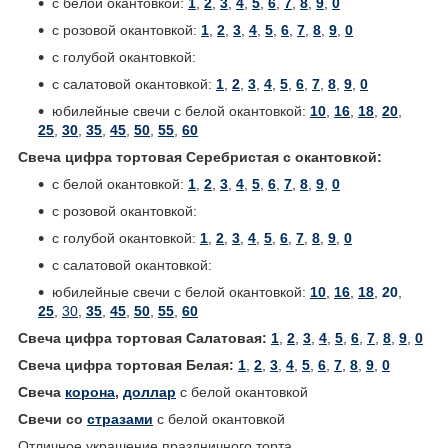
с белой окантовкой:
1
,
2
,
3
,
4
,
5
,
6
,
7
,
8
,
9
,
0
с розовой окантовкой:
1
,
2
,
3
,
4
,
5
,
6
,
7
,
8
,
9
,
0
с голубой окантовкой:
с салатовой окантовкой:
1
,
2
,
3
,
4
,
5
,
6
,
7
,
8
,
9
,
0
юбилейные свечи с белой окантовкой:
10
,
16
,
18
,
20
,
25
,
30
,
35
,
45
,
50
,
55
,
60
Свеча цифра тортовая Серебристая с окантовкой:
с белой окантовкой:
1
,
2
,
3
,
4
,
5
,
6
,
7
,
8
,
9
,
0
с розовой окантовкой:
с голубой окантовкой:
1
,
2
,
3
,
4
,
5
,
6
,
7
,
8
,
9
,
0
с салатовой окантовкой:
юбилейные свечи с белой окантовкой:
10
,
16
,
18
,
20
,
25
,
30
,
35
,
45
,
50
,
55
,
60
Свеча цифра тортовая Салатовая:
1
,
2
,
3
,
4
,
5
,
6
,
7
,
8
,
9
,
0
Свеча цифра тортовая Белая:
1
,
2
,
3
,
4
,
5
,
6
,
7
,
8
,
9
,
0
Свеча
корона
,
доллар
с белой окантовкой
Свечи со
стразами
с белой окантовкой
Отличное украшение праздничного торта.