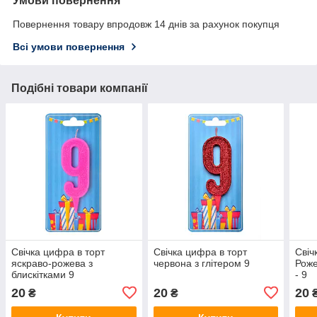
Умови повернення
Повернення товару впродовж 14 днів за рахунок покупця
Всі умови повернення
Подібні товари компанії
Свічка цифра в торт
Свічка цифра в торт
Свіч
яскраво-рожева з
червона з глітером 9
Роже
блискітками 9
- 9
20
20
20
₴
₴