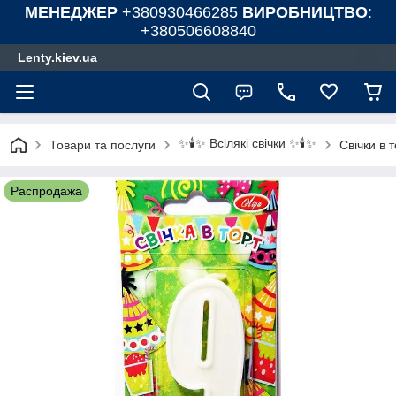
МЕНЕДЖЕР
+380930466285
ВИРОБНИЦТВО
:
+380506608840
Lenty.kiev.ua
✨🕯️✨ Всілякі свічки ✨🕯️✨
Товари та послуги
Свічки в 
Распродажа