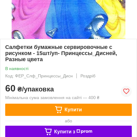
Салфетки бумажные сервировочные с
рисунком - 15шт/уп- Принцессы_Дисней,
Разные цвета
В наявності
Код: ФЕР_Слф_Принцессы_Дисн
Роздріб
60
₴/упаковка
Мінімальна сума замовлення на сайті — 400 ₴
Купити
або
Купити з