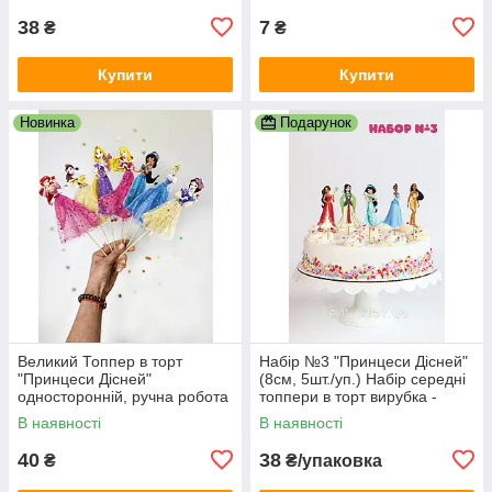
38
7
₴
₴
Купити
Купити
Новинка
Подарунок
Великий Топпер в торт
Набір №3 "Принцеси Дісней"
"Принцеси Дісней"
(8см, 5шт./уп.) Набір середні
односторонній, ручна робота
топпери в торт вирубка -
КАРТОН 15 см
КАРТОН
В наявності
В наявності
40
38
₴
₴/упаковка