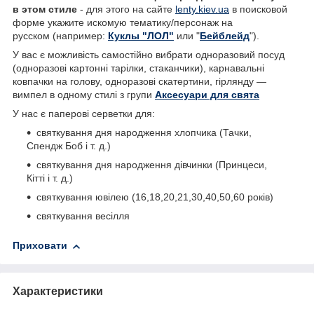
в этом стиле
- для этого на сайте
lenty.kiev.ua
в поисковой
форме укажите искомую тематику/персонаж на
русском (например:
Куклы "ЛОЛ"
или "
Бейблейд
").
У вас є можливість самостійно вибрати одноразовий посуд
(одноразові картонні тарілки, стаканчики), карнавальні
ковпачки на голову, одноразові скатертини, гірлянду ―
вимпел в одному стилі з групи
Аксесуари для свята
У нас є паперові серветки для:
святкування дня народження хлопчика (Тачки,
Спендж Боб і т. д.)
святкування дня народження дівчинки (Принцеси,
Кітті і т. д.)
святкування ювілею (16,18,20,21,30,40,50,60 років)
святкування весілля
Приховати
Характеристики