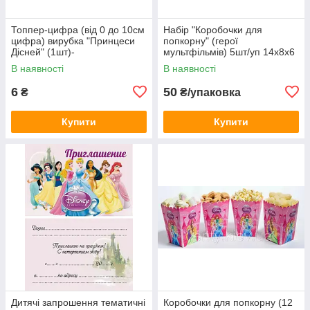
Топпер-цифра (від 0 до 10см
Набір "Коробочки для
цифра) вирубка "Принцеси
попкорну" (герої
Дісней" (1шт)-
мультфільмів) 5шт/уп 14х8х6
- ПРИНЦЕСИ ДІСНЕЙ
В наявності
В наявності
6
50
₴
₴/упаковка
Купити
Купити
Дитячі запрошення тематичні
Коробочки для попкорну (12