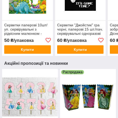
Серветки паперові 10шт/
Серветки "Джойстик" гра
Серв
уп. сервірувальні з
чорні, паперові 15 шт./пач.
зоб
рідкісним малюнком -
сервірувальні одноразові
Дісн
Динозаврики
дитячі
50
60
60
₴/упаковка
₴/упаковка
₴
Купити
Купити
Акційні пропозиції та новинки
Распродажа