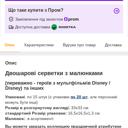
Що таке купити з Пром?
Замовлення під захистом
Доступна доставка
Опис
Характеристики
Відгуки про товар
Доставка
Опис
Двошарові серветки
з малюнками
(переважно - героїв з мультфільмів Disney /
Disney) та інших
Упаковані
: по 15 штук (є упаковки
по 20 шт
, але персонажі
можуть бути інші)
Розмір в розгорнутому вигляді:
33х33 см.
стандартний Розмір упаковки:
16,5х16,5х1,3 см.
Малюнок:
: в асортименті
Вы можете заказать коллекцию праздничной атрибутике