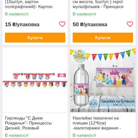
(10шт/уп, картон
см висота, 5шт/уп.) герої
поліграфічний)- Картон
мультфільмів - Принцеси
Поліграфія , Принцеси
Дісней 2, День Народження,
В наявності
В наявності
Дісней-2 Світлий фон,
Російською
15
50
₴/упаковка
₴/упаковка
Купити
Купити
Гирлянды "С Днем
Наклейки тематичні на
Рожденья"- Принцессы
пляшки (12*6см)
Дисней, Розовый
-малотиражні видання -
Принцеси Дісней
В наявності
В наявності