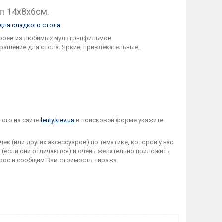
уп 14х8х6см.
для сладкого стола
героев из любимых мультрнпфильмов.
рашение для стола. Яркие, привлекательные,
того на сайте
lenty.kiev.ua
в поисковой форме укажите
к (или других аксессуаров) по тематике, которой у нас
ы (если они отличаются) и очень желательно приложить
рос и сообщим Вам стоимость тиража.