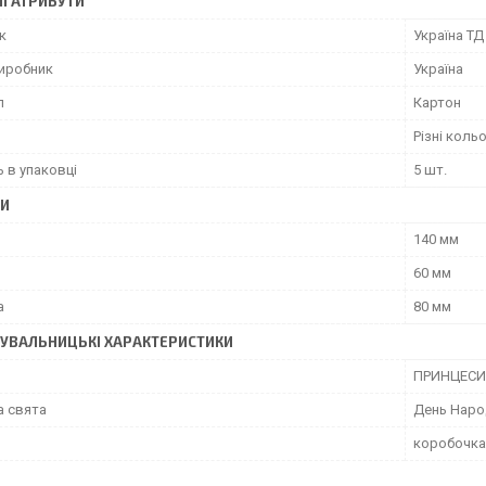
І АТРИБУТИ
к
Україна ТД
виробник
Україна
л
Картон
Різні коль
ь в упаковці
5 шт.
РИ
140 мм
60 мм
а
80 мм
УВАЛЬНИЦЬКІ ХАРАКТЕРИСТИКИ
ПРИНЦЕСИ
а свята
День Наро
коробочка