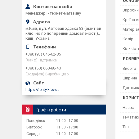
ОСНОВН
Виробни
Менеджер Інтернет-магазину
Країна 
м.Київ, вул. Автозаводська 83 (візит ви
Матеріа
ключно по попередній домовленості).,
Київ, Україна
Колір
Кількіст
+380 (93) 046-62-85
РОЗМІ
(Лайф) Підтримка
+380 (50) 660-88-40
Висота
(Водафон) Виробництво
Ширина
Довжин
https://lenty.kiev.ua
КОРИСТ
Назва
Графік роботи
Тематик
Понеділок
11:00
17:00
Тип
Вівторок
11:00
17:00
Середа
11:00
17:00