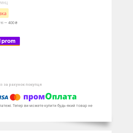
РИНЦ
вка
ті — 400 ₴
ів
за рахунок покупця
латежі. Тепер ви можете купити будь-який товар не