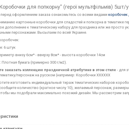
"Коробочки для попкорну" (герої мультфільмів) 5шт/
 перед оформлением заказа ознакомьтесь со всеми видами
коробочек 
ниманию картонные коробочки для сладостей и попкорна в тематике 
ое дополнение к тематическому набору для праздника или же просто ук
шными персонажами. Высылаем по всей Украине.
коробочек:
е: 6 штук
ериметр внизу 6см* - вверху 8см* - высота коробочки 14см
 Плотная бумага (примерно 300 г/м2).
е заказать коллекцию праздничной атрибутике в этом стиле
- для э
тематику/персонаж на русском (например: Коробочки ХХХХХХ
отите изготовить индивидуальный тираж тематических наборов коробоче
 сообщите количество (кратное числу 10), желаемый персонаж, размер
 чтобы мы подобрали максимально похожий дизайн. Мы рассмотрим зап
еристики