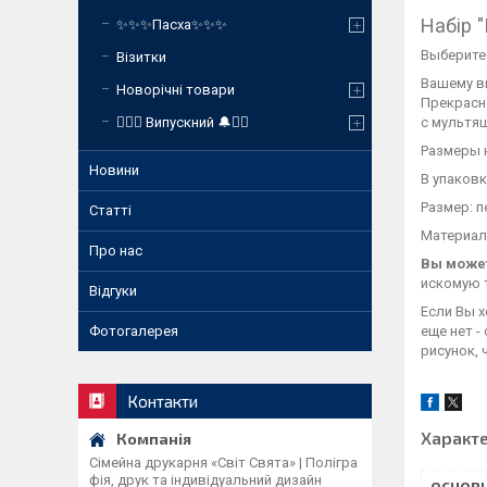
Набір 
✨✨✨Пасха✨✨✨
Выберите
Візитки
Вашему в
Новорічні товари
Прекрасн
с мультя
❤️‍🔥🔔 Випускний 🔔❤️‍🔥
Размеры 
Новини
В упаковк
Размер: п
Статті
Материал:
Про нас
Вы может
искомую 
Відгуки
Если Вы х
еще нет -
Фотогалерея
рисунок,
Контакти
Характ
Сімейна друкарня «Світ Свята» | Полігра
фія, друк та індивідуальний дизайн