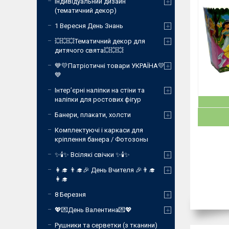
Індивідуальний дизайн
(тематичний декор)
1 Вересня День Знань
💥💥💥Тематичний декор для
дитячого свята💥💥💥
💙💛Патріотичні товари УКРАЇНА💛
💙
Інтер’єрні наліпки на стіни та
наліпки для ростових фігур
Банери, плакати, холсти
Комплектуючі і каркаси для
кріплення банера / Фотозоны
✨🕯️✨ Всілякі свічки ✨🕯️✨
👩‍🎓 👨‍🎓🎉 День Вчителя 🎉👨‍🎓
👩‍🎓
8 Березня
💖💌День Валентина💌💖
Рушники та серветки (з тканини)