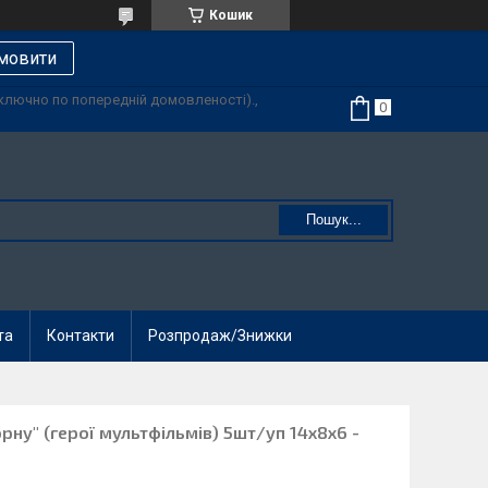
Кошик
мовити
иключно по попередній домовленості).,
Пошук...
та
Контакти
Розпродаж/Знижки
рну" (герої мультфільмів) 5шт/уп 14х8х6 -