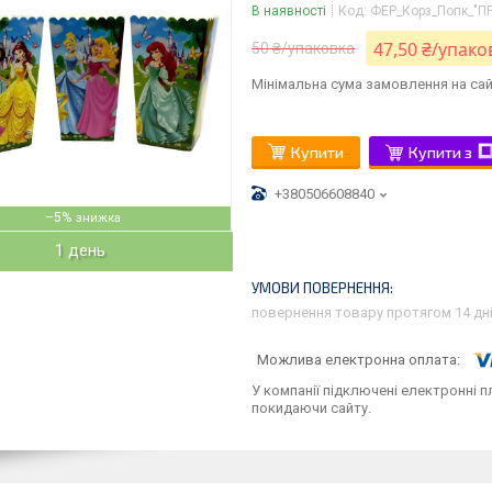
В наявності
Код:
ФЕР_Корз_Попк_"П
47,50 ₴/упако
50 ₴/упаковка
Мінімальна сума замовлення на сай
Купити
Купити з
+380506608840
–5%
1 день
повернення товару протягом 14 дн
У компанії підключені електронні п
покидаючи сайту.