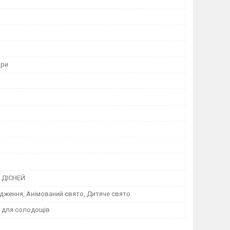
ори
 ДІСНЕЙ
дження, Анімований свято, Дитяче свято
 для солодощів