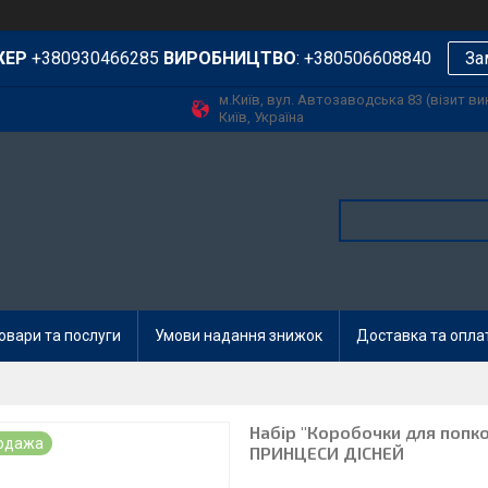
ЖЕР
+380930466285
ВИРОБНИЦТВО
: +380506608840
За
м.Київ, вул. Автозаводська 83 (візит в
Київ, Україна
овари та послуги
Умови надання знижок
Доставка та опла
Набір "Коробочки для попко
одажа
ПРИНЦЕСИ ДІСНЕЙ