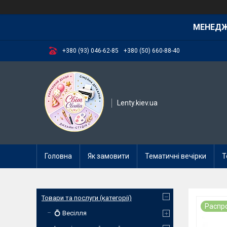
МЕНЕД
+380 (93) 046-62-85
+380 (50) 660-88-40
Lenty.kiev.ua
Головна
Як замовити
Тематичні вечірки
Т
Товари та послуги (категорії)
Распр
💍 Весілля