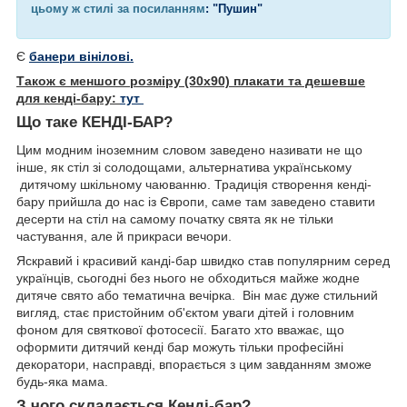
цьому ж стилі за посиланням
:
"
Пушин
"
Є
банери вінілові.
Також є меншого розміру (30х90) плакати та дешевше
для кенді-бару:
тут
Що таке КЕНДІ-БАР?
Цим модним іноземним словом заведено називати не що
інше, як стіл зі солодощами, альтернатива українському
дитячому шкільному чаюванню. Традиція створення кенді-
бару прийшла до нас із Європи, саме там заведено ставити
десерти на стіл на самому початку свята як не тільки
частування, але й прикраси вечори.
Яскравий і красивий канді-бар швидко став популярним серед
українців, сьогодні без нього не обходиться майже жодне
дитяче свято або тематична вечірка. Він має дуже стильний
вигляд, стає пристойним об'єктом уваги дітей і головним
фоном для святкової фотосесії. Багато хто вважає, що
оформити дитячий кенді бар можуть тільки професійні
декоратори, насправді, впорається з цим завданням зможе
будь-яка мама.
З чого складається Кенді-бар?