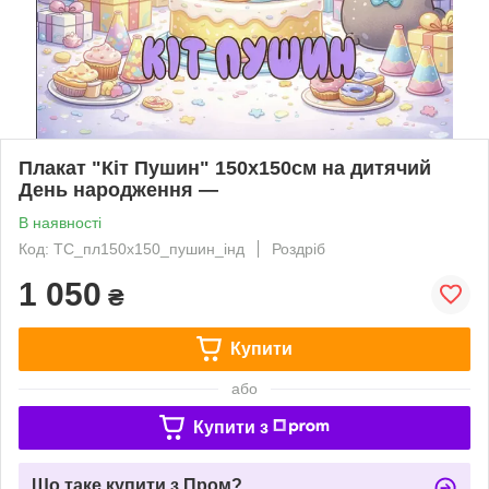
Плакат "Кіт Пушин" 150х150см на дитячий
День народження —
В наявності
Код: ТС_пл150х150_пушин_інд
Роздріб
1 050
₴
Купити
або
Купити з
Що таке купити з Пром?