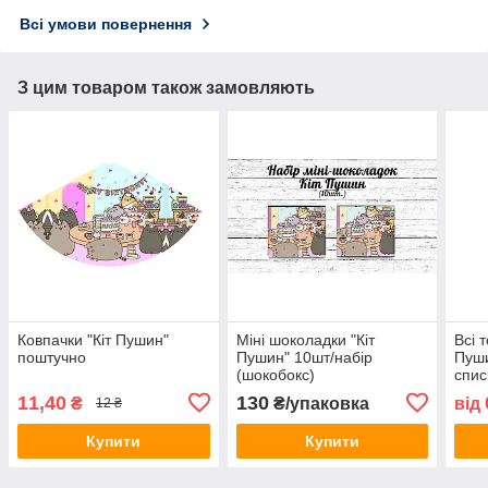
Всі умови повернення
З цим товаром також замовляють
Ковпачки "Кіт Пушин"
Міні шоколадки "Кіт
Всі т
поштучно
Пушин" 10шт/набір
Пуши
(шокобокс)
спис
11,40
130
₴
₴/упаковка
від
12 ₴
Купити
Купити