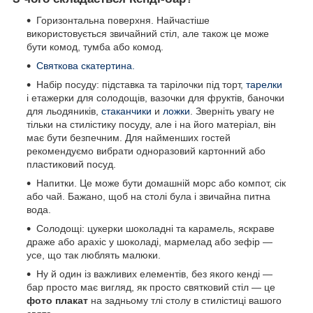
Горизонтальна поверхня. Найчастіше
використовується звичайний стіл, але також це може
бути комод, тумба або комод.
Святкова скатертина.
Набір посуду: підставка та тарілочки під торт,
тарелки
і етажерки для солодощів, вазочки для фруктів, баночки
для льодяників,
стаканчики
и
ложки
. Зверніть увагу не
тільки на стилістику посуду, але і на його матеріал, він
має бути безпечним. Для найменших гостей
рекомендуємо вибрати одноразовий картонний або
пластиковий посуд.
Напитки. Це може бути домашній морс або компот, сік
або чай. Бажано, щоб на столі була і звичайна питна
вода.
Солодощі: цукерки шоколадні та карамель, яскраве
драже або арахіс у шоколаді, мармелад або зефір —
усе, що так люблять малюки.
Ну й один із важливих елементів, без якого кенді —
бар просто має вигляд, як просто святковий стіл — це
фото плакат
на задньому тлі столу в стилістиці вашого