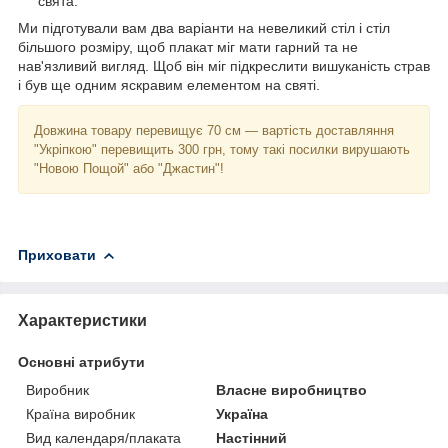
свята.
Ми підготували вам два варіанти на невеликий стіл і стіл
більшого розміру, щоб плакат міг мати гарний та не
нав'язливий вигляд. Щоб він міг підкреслити вишуканість страв
і був ще одним яскравим елементом на святі.
Довжина товару перевищує 70 см — вартість доставляння
"Укріпкою" перевищить 300 грн, тому такі посилки вирушають
"Новою Пощой" або "Джастин"!
Приховати
Характеристики
Основні атрибути
Виробник
Власне виробництво
Країна виробник
Україна
Вид календаря/плаката
Настінний