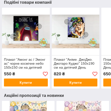
Подібні товари компанії
Плакат "Амонг ас / Эмонг
Плакат "Аніме. ДжоДжо.
Плак
ас" чорне космічне небо
Джотаро Куджо" 150х190
150х
150х150 см на дитячий
см на дитячий День
День
День народження -
Народження -
Інди
550
820
650
₴
₴
Купити
Купити
Акційні пропозиції та новинки