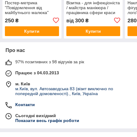
Постер-метрика
Візитка - для інфекціоніста
Накл
"Повідомлення від
/ майстра манікюра /
фігу
майбутнього малюка"
працівника сфери краси
лого
сповістити про вагітність
інте
250
300
280
₴
від
₴
чоловіку / тату руки а4
обрі
Купити
Купити
Про нас
97% позитивних з 98 відгуків за рік
Працює з 04.03.2013
м. Київ
м.Київ, вул. Автозаводська 83 (візит виключно по
попередній домовленості)., Київ, Україна
Контакти
Сьогодні вихідний
Показати весь графік роботи