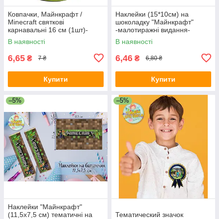
Ковпачки, Майнкрафт /
Наклейки (15*10см) на
Minecraft святкові
шоколадку "Майнкрафт"
карнавальні 16 см (1шт)-
-малотиражні видання-
В наявності
В наявності
6,65
6,46
₴
₴
7 ₴
6,80 ₴
Купити
Купити
–5%
–5%
Наклейки "Майнкрафт"
(11,5х7,5 см) тематичні на
Тематический значок