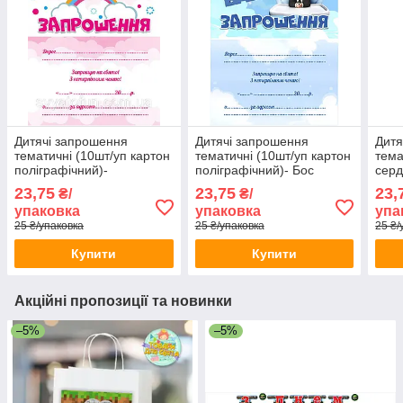
Дитячі запрошення
Дитячі запрошення
Дитя
тематичні (10шт/уп картон
тематичні (10шт/уп картон
тема
поліграфічний)-
поліграфічний)- Бос
серд
Маленький єдиноріг,
Молокосос - Український
уп к
23,75
23,75
23,
₴/
₴/
Український
Укр
упаковка
упаковка
упа
25 ₴/упаковка
25 ₴/упаковка
25 ₴/
Купити
Купити
Акційні пропозиції та новинки
–5%
–5%