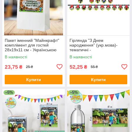
Пакет іменний "Майнкрафт"
Гірлянда "З Днем
комплімент для гостей
народження" (укр.мова)-
28х19х11 см - Українською
тематичні -
В наявності
В наявності
23,75
52,25
₴
₴
25 ₴
55 ₴
Купити
Купити
–5%
–5%