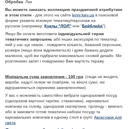
Обробка
: Лак
Вы можете заказать коллекцию праздничной атрибутике
в этом стиле
- для этого на сайте
lenty.kiev.ua
в поисковой
форме укажите искомую тематику/персонаж на
русском (например:
Куклы "ЛОЛ"
или "
Бейблейд
").
Якщо
Ви
хочете
виготовити
індивідуальний
тираж
тематичних
запрошень
або
інших
аксесуарів
по
тематиці
,
якій
у
нас
ще
немає
-
повідомте
кількість
,
бажаний
персонаж
,
розміри
(
якщо
вони
відрізняються
)
і
дуже
бажано додати
малюнок
,
щоб
ми
підібрали
максимально
схожий
дизайн
.
Ми
розглянемо
запит
і
повідомимо
Вам
вартість
тиражу
.
Мінімальна сума замовлення - 100 грн
. (сюди не входять
вироби, надуті гелієм чи повітрям, та жіночі сукні, які
відправляються окремими замовленнями).
У
вас
є
можливість
самостійно
вибрати
одноразовий посуд
(
одноразові
картонні
тарілки
,
стаканчики
)
,
карнавальні
ковпачки
на
голову
,
одноразові
скатертини
,
гірлянду
-
вимпел
,
або
ж
замовити
готові
тематичні
набори
посуду
та
карнавальних
ковпачків
в
одному
стилі
в
групі
:
Аксесуари для
свята