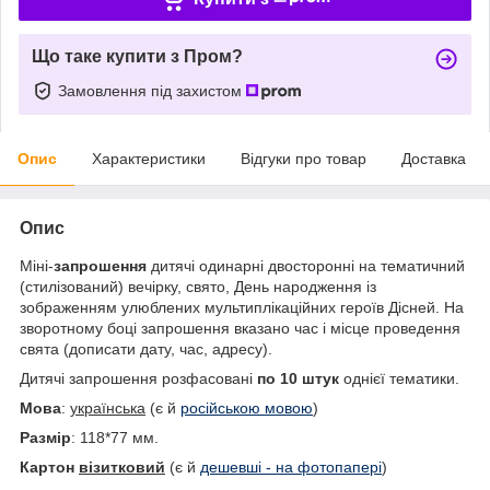
Що таке купити з Пром?
Замовлення під захистом
Опис
Характеристики
Відгуки про товар
Доставка
Опис
Міні
-
запрошення
дитячі
одинарні
двосторонні
на
тематичний
(
стилізований
)
вечірку
,
свято
,
День
народження
із
зображенням
улюблених
мультиплікаційних
героїв Дісней
.
На
зворотному боці
запрошення
вказано
час
і
місце
проведення
свята
(
дописати
дату
,
час
,
адресу
)
.
Дитячі запрошення розфасовані
по 10 штук
однієї тематики.
Мова
:
українська
(є й
російською мовою
)
Размір
: 118*77 мм.
Картон
візитковий
(є й
дешевші - на фотопапері
)