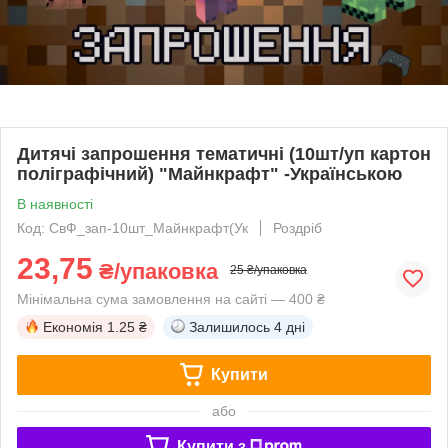
Дитячі запрошення тематичні (10шт/уп картон
поліграфічний) "Майнкрафт" -Українською
В наявності
Код: СвФ_зап-10шт_Майнкрафт(Ук
Роздріб
23,75
₴/упаковка
25 ₴/упаковка
Мінімальна сума замовлення на сайті — 400 ₴
Економія
1.25 ₴
Залишилось
4 дні
Купити
або
Купити з