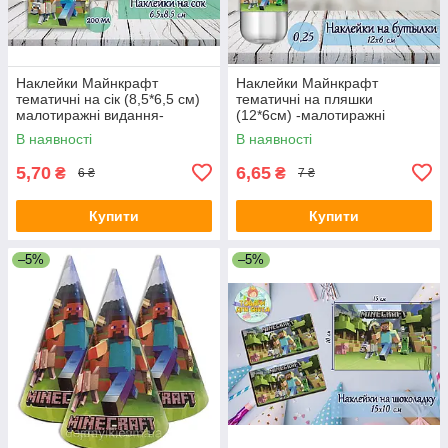
Наклейки Майнкрафт
Наклейки Майнкрафт
тематичні на сік (8,5*6,5 см)
тематичні на пляшки
малотиражні видання-
(12*6см) -малотиражні
видання-
В наявності
В наявності
5,70
6,65
₴
₴
6 ₴
7 ₴
Купити
Купити
–5%
–5%