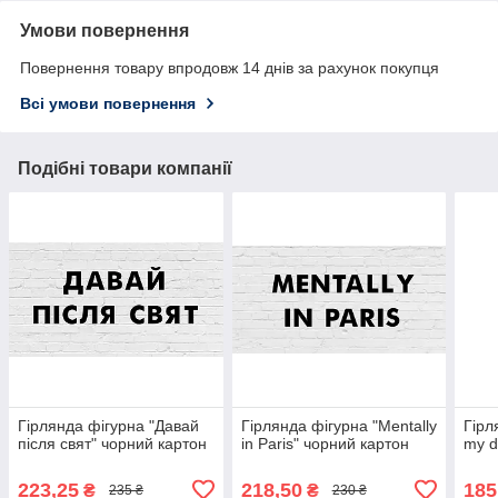
Умови повернення
Повернення товару впродовж 14 днів за рахунок покупця
Всі умови повернення
Подібні товари компанії
Гірлянда фігурна "Давай
Гірлянда фігурна "Mentally
Гірл
пiсля свят" чорний картон
in Paris" чорний картон
my d
223,25
218,50
185
₴
₴
235 ₴
230 ₴