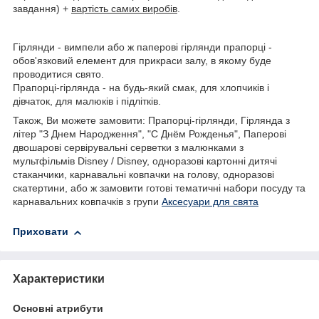
завдання) +
вартість самих виробів
.
Гірлянди - вимпели або ж паперові гірлянди прапорці -
обов'язковий елемент для прикраси залу, в якому буде
проводитися свято.
Прапорці-гірлянда - на будь-який смак, для хлопчиків і
дівчаток, для малюків і підлітків.
Також, Ви можете замовити: Прапорці-гірлянди, Гірлянда з
літер "З Днем Народження", "С Днём Рожденья", Паперові
двошарові сервірувальні серветки з малюнками з
мультфільмів Disney / Disney, одноразові картонні дитячі
стаканчики, карнавальні ковпачки на голову, одноразові
скатертини, або ж замовити готові тематичні набори посуду та
карнавальних ковпачків з групи
Аксесуари для свята
Приховати
Характеристики
Основні атрибути