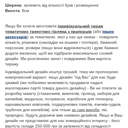
Ширина
: залежить від кількості букв і розміщення
Висота
: 8см
Якщо Ви хочете виготовити
індивідуальний тираж
тематичних трикутних гірлянд з прапорців
(або
інших
аксесуарів
) за тематикою, якої у нас ще немає - повідомте
кількість упаковок (накладки на кошики і топпери), бажаний
персонаж, розміри (якщо вони відрізняються) і дуже бажано
додати малюнок, щоб ми підібрали максимально схожий
дизайн. Ми розглянемо запит і повідомимо Вам вартість
тиражу.
Індивідуальний дизайн коштує грошей, тому ми пропонуємо
компромісний варіант: якщо дизайн "під Вас" для нас буде
цікавий (ми побачимо можливість продавати надалі
малотиражні партії товару даного дизайну) - Ви не платите за
розробку макету (стаканчиків, вимпелів, гірлянд, наборів для
капкейків, медальок, полумасок, коробочок для попкорну,
карнавальних ковпачків, подарункових пакетів, язичків-гудков,
трубочок для коктейлів), але тільки
за самі вироби
, які,
природно, будуть дорожче вже наявних дизайнів. Якщо ж Ваш
дизайн не представляє для нас комерційного інтересу - його
вартість складе 250-500 грн (в залежності від складності