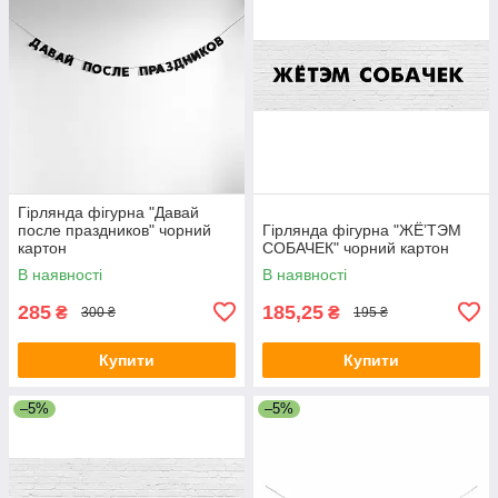
Гірлянда фігурна "Давай
после праздников" чорний
Гірлянда фігурна "ЖЁ’ТЭМ
картон
СОБАЧЕК" чорний картон
В наявності
В наявності
285
185,25
₴
₴
300 ₴
195 ₴
Купити
Купити
–5%
–5%