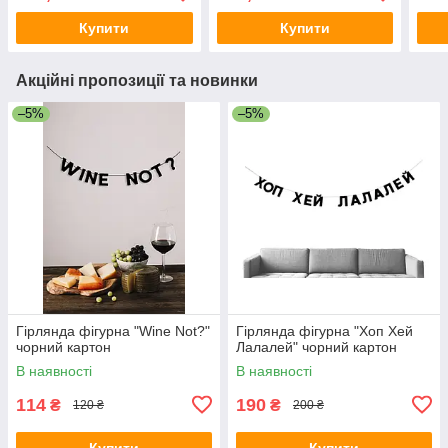
Купити
Купити
Акційні пропозиції та новинки
–5%
–5%
Гірлянда фігурна "Wine Not?"
Гірлянда фігурна "Хоп Хей
чорний картон
Лалалей" чорний картон
В наявності
В наявності
114
190
₴
₴
120 ₴
200 ₴
Купити
Купити