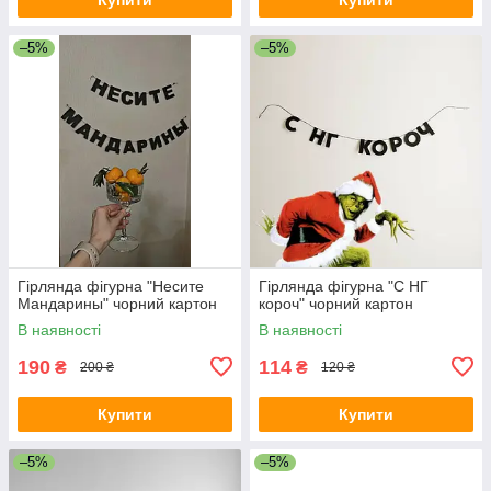
–5%
–5%
Гірлянда фігурна "Несите
Гірлянда фігурна "С НГ
Мандарины" чорний картон
короч" чорний картон
В наявності
В наявності
190
114
₴
₴
200 ₴
120 ₴
Купити
Купити
–5%
–5%