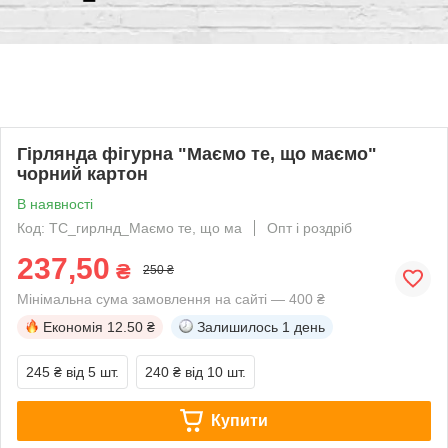
Гірлянда фігурна "Маємо те, що маємо"
чорний картон
В наявності
Код: ТС_гирлнд_Маємо те, що ма
Опт і роздріб
237,50
₴
250 ₴
Мінімальна сума замовлення на сайті — 400 ₴
Економія
12.50 ₴
Залишилось
1 день
245 ₴
від 5 шт.
240 ₴
від 10 шт.
Купити