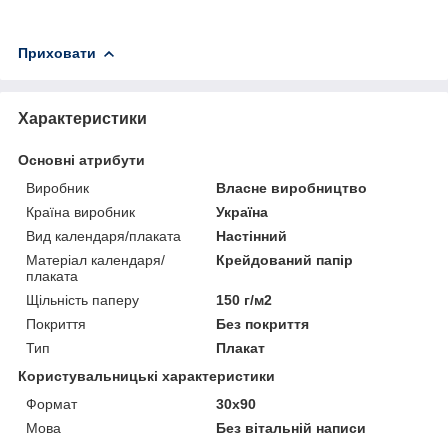
Приховати
Характеристики
Основні атрибути
Виробник
Власне виробництво
Країна виробник
Україна
Вид календаря/плаката
Настінний
Матеріал календаря/
Крейдований папір
плаката
Щільність паперу
150 г/м2
Покриття
Без покриття
Тип
Плакат
Користувальницькі характеристики
Формат
30х90
Мова
Без вітальній написи