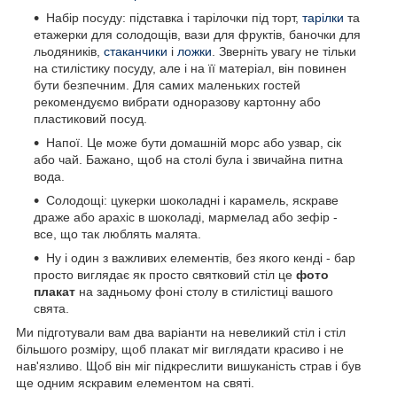
Набір посуду: підставка і тарілочки під торт,
тарілки
та
етажерки для солодощів, вази для фруктів, баночки для
льодяників,
стаканчики
і
ложки
. Зверніть увагу не тільки
на стилістику посуду, але і на її матеріал, він повинен
бути безпечним. Для самих маленьких гостей
рекомендуємо вибрати одноразову картонну або
пластиковий посуд.
Напої. Це може бути домашній морс або узвар, сік
або чай. Бажано, щоб на столі була і звичайна питна
вода.
Солодощі: цукерки шоколадні і карамель, яскраве
драже або арахіс в шоколаді, мармелад або зефір -
все, що так люблять малята.
Ну і один з важливих елементів, без якого кенді - бар
просто виглядає як просто святковий стіл це
фото
плакат
на задньому фоні столу в стилістиці вашого
свята.
Ми підготували вам два варіанти на невеликий стіл і стіл
більшого розміру, щоб плакат міг виглядати красиво і не
нав'язливо. Щоб він міг підкреслити вишуканість страв і був
ще одним яскравим елементом на святі.