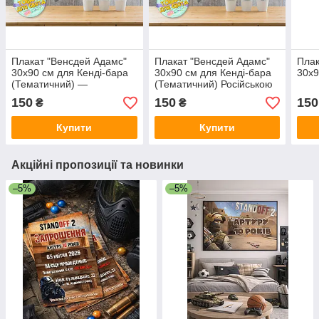
Плакат "Венсдей Адамс"
Плакат "Венсдей Адамс"
Плак
30х90 см для Кенді-бара
30х90 см для Кенді-бара
30х9
(Тематичний) —
(Тематичний) Російською
Українською
150
150
150
₴
₴
Купити
Купити
Акційні пропозиції та новинки
–5%
–5%