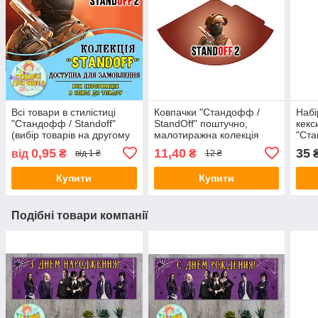
Всі товари в стилістиці
Ковпачки "Стандофф /
Набі
"Стандофф / Standoff"
StandOff" поштучно,
кекс
(вибір товарів на другому
малотиражна колекція
"Ста
фото)
(6шт.
0,95
11,40
35
від
₴
₴
₴
від 1 ₴
12 ₴
Купити
Купити
Подібні товари компанії