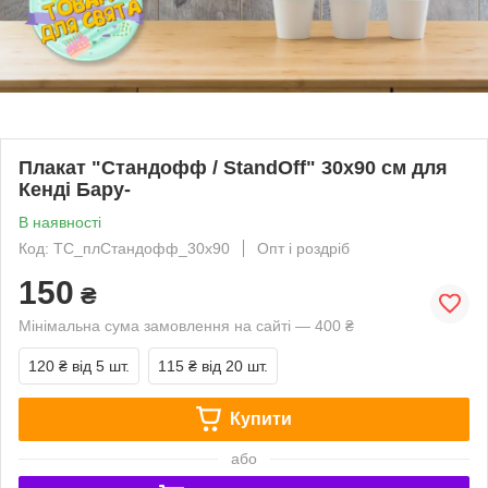
Плакат "Стандофф / StandOff" 30х90 см для
Кенді Бару-
В наявності
Код: ТС_плСтандофф_30х90
Опт і роздріб
150
₴
Мінімальна сума замовлення на сайті — 400 ₴
120 ₴
від 5 шт.
115 ₴
від 20 шт.
Купити
або