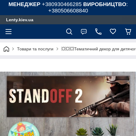
МЕНЕДЖЕР
+380930466285
ВИРОБНИЦТВО
:
+380506608840
Lenty.kiev.ua
Товари та послуги
💥💥💥Тематичний декор для дитячог