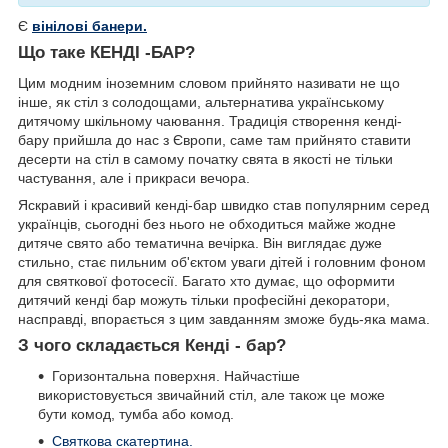
Є
вінілові банери.
Що таке КЕНДІ -БАР?
Цим модним іноземним словом прийнято називати не що
інше, як стіл з солодощами, альтернатива українському
дитячому шкільному чаювання. Традиція створення кенді-
бару прийшла до нас з Європи, саме там прийнято ставити
десерти на стіл в самому початку свята в якості не тільки
частування, але і прикраси вечора.
Яскравий і красивий кенді-бар швидко став популярним серед
українців, сьогодні без нього не обходиться майже жодне
дитяче свято або тематична вечірка. Він виглядає дуже
стильно, стає пильним об'єктом уваги дітей і головним фоном
для святкової фотосесії. Багато хто думає, що оформити
дитячий кенді бар можуть тільки професійні декоратори,
насправді, впорається з цим завданням зможе будь-яка мама.
З чого складається Кенді - бар?
Горизонтальна поверхня. Найчастіше
використовується звичайний стіл, але також це може
бути комод, тумба або комод.
Святкова скатертина.