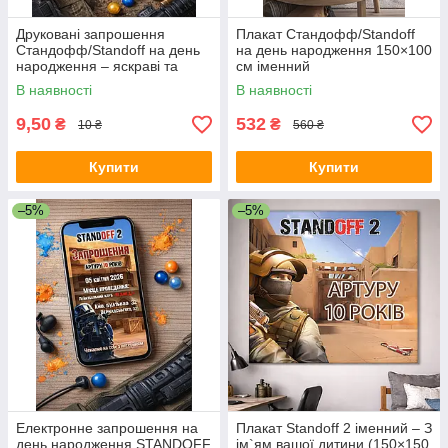
Друковані запрошення
Плакат Стандофф/Standoff
Стандофф/Standoff на день
на день народження 150×100
народження – яскраві та
см іменний
іменні
В наявності
В наявності
9,50
532
₴
₴
10 ₴
560 ₴
Купити
Купити
–5%
–5%
Електронне запрошення на
Плакат Standoff 2 іменний – З
день народження STANDOFF
ім`ям вашої дитини (150×150