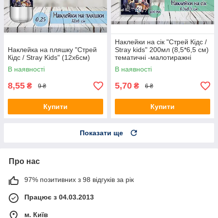
Наклейки на сік "Стрей Кідс /
Наклейка на пляшку "Стрей
Stray kids" 200мл (8,5*6,5 см)
Кідс / Stray Kids" (12х6см)
тематичні -малотиражні
видання-
В наявності
В наявності
8,55
5,70
₴
₴
9 ₴
6 ₴
Купити
Купити
Показати ще
Про нас
97% позитивних з 98 відгуків за рік
Працює з 04.03.2013
м. Київ