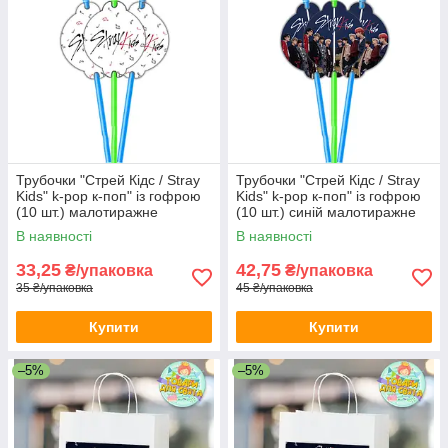
Трубочки "Стрей Кідс / Stray
Трубочки "Стрей Кідс / Stray
Kids" k-pop к-поп" із гофрою
Kids" k-pop к-поп" із гофрою
(10 шт.) малотиражне
(10 шт.) синій малотиражне
видання
видання
В наявності
В наявності
33,25
42,75
₴/упаковка
₴/упаковка
35 ₴/упаковка
45 ₴/упаковка
Купити
Купити
–5%
–5%