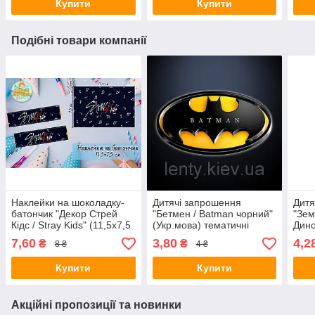
Купити
Купити
Подібні товари компанії
Наклейки на шоколадку-
Дитячі запрошення
Дитя
батончик "Декор Стрей
"Бетмен / Batman чорний"
"Зем
Кідс / Stray Kids" (11,5х7,5
(Укр.мова) тематичні
Дино
см) тематичні —
(малотиражні)-
тема
7,60
3,80
4,2
₴
₴
8 ₴
4 ₴
малотиражне видання-
Купити
Купити
Акційні пропозиції та новинки