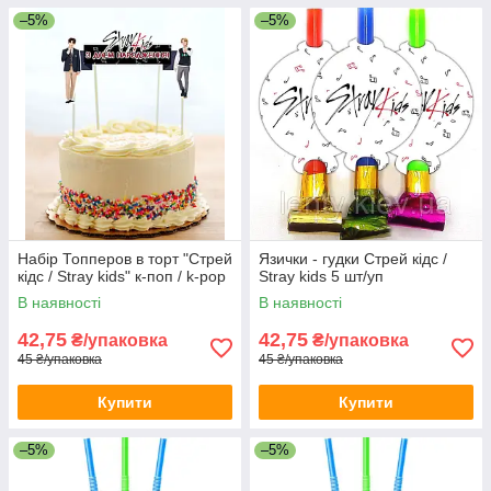
–5%
–5%
Набір Топперов в торт "Стрей
Язички - гудки Стрей кідс /
кідс / Stray kids" к-поп / k-pop
Stray kids 5 шт/уп
В наявності
В наявності
42,75
42,75
₴/упаковка
₴/упаковка
45 ₴/упаковка
45 ₴/упаковка
Купити
Купити
–5%
–5%