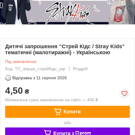
Дитячі запрошення "Стрей Кідс / Stray Kids"
тематичні (малотиражні) - Українською
Під замовлення
Код: ТC_зпршн_стрейКідс_укр
Роздріб
Відправка з
11 серпня 2026
4,50
₴
Мінімальна сума замовлення на сайті — 400 ₴
Купити
або
Купити з