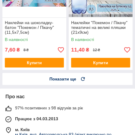
Наклейки на шоколадку-
Наклейки "Покемон / Пікачу"
батон "Покемон / Пікачу"
тематичні на великі пляшки
(11,5х7,5см)
(21х9см)
В наявності
В наявності
7,60
11,40
₴
₴
8 ₴
12 ₴
Купити
Купити
Показати ще
Про нас
97% позитивних з 98 відгуків за рік
Працює з 04.03.2013
м. Київ
м.Київ, вул. Автозаводська 83 (візит виключно по