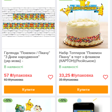
Гірлянда "Покемон / Пікачу"
Набір Топперов "Покемон
"З Днем народження"
Пікачу" в торт з флажком
(укр.мова) -
(КАРТОН)(Російською)
В наявності
В наявності
57
33,25
₴/упаковка
₴/упаковка
60 ₴/упаковка
35 ₴/упаковка
Купити
Купити
–5%
–5%