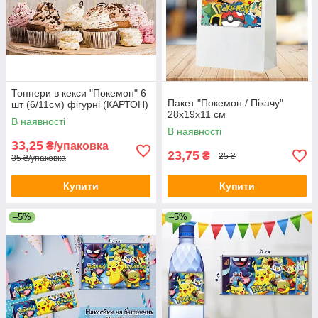
Топпери в кекси "Покемон" 6
Пакет "Покемон / Пікачу"
шт (6/11см) фігурні (КАРТОН)
28х19х11 см
В наявності
В наявності
33,25
₴/упаковка
23,75
₴
25 ₴
35 ₴/упаковка
Купити
Купити
–5%
–5%