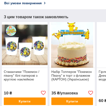
Всі умови повернення
З цим товаром також замовляють
Стаканчики "Покемон /
Набір Топперов "Покемон
Гірл
пікачу" білі паперові з
Пікачу" в торт з флажком
Днем
круглою наклейкою
(КАРТОН) (Українською)
моде
(поштучно) одноразові
Укра
10
35
₴
₴/упаковка
60
₴
Купити
Купити