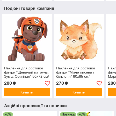
Подібні товари компанії
Наклейка для ростової
Наклейка для ростової
Накл
фігури "Щенячий патруль.
фігури "Миле лисеня /
фігу
Зума. Оригінал" 80х72 см/
більченя" 80х85 см/
Марш
інтер'єрна наклейка (без
інтер'єрна наклейка (без
см/і
280
270
280
₴
₴
обрізу по контуру)
обрізу по контуру)
(без
Купити
Купити
Акційні пропозиції та новинки
–5%
Новинка
–5%