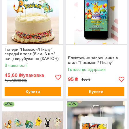
Топери "Покемон/Пікачу"
середні в торт (8 см, 6 шт./
Електронне запрошення в
пач.) вирубування (КАРТОН)
стилі "Покемон / Пікачу"
В наявності
Готово до відправки
45,60
₴/упаковка
95
₴
100 ₴
48 ₴/упаковка
Купити
Купити
–5%
–5%