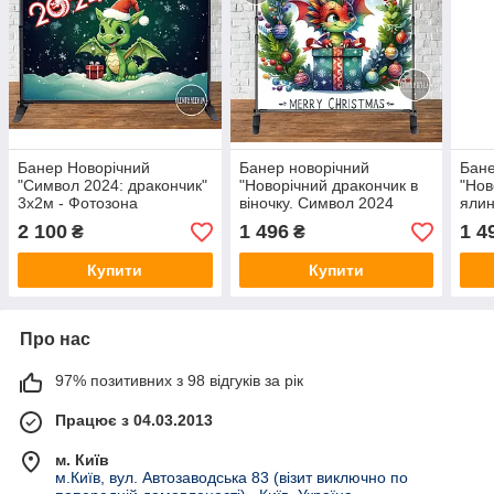
Банер Новорічний
Банер новорічний
Бане
"Символ 2024: дракончик"
"Новорічний дракончик в
"Нов
3х2м - Фотозона
віночку. Символ 2024
ялин
(вініловий) (каркас
року" 2х2м (фотозона)
року
2 100
1 496
1 4
₴
₴
окремо) -
(без каркаса)
(без
Купити
Купити
Про нас
97% позитивних з 98 відгуків за рік
Працює з 04.03.2013
м. Київ
м.Київ, вул. Автозаводська 83 (візит виключно по