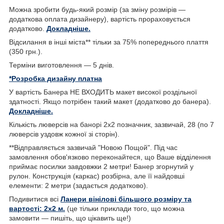
Можна зробити будь-який розмір (за зміну розмірів —
додаткова оплата дизайнеру), вартість прораховується
додатково.
Докладніше.
Відсилання в інші міста** тільки за 75% попереднього плаття
(350 грн.).
Терміни виготовлення — 5 днів.
*Розробка дизайну платна
У вартість Банера НЕ ВХОДИТЬ макет високої роздільної
здатності. Якщо потрібен такий макет (додатково до банера).
Докладніше.
Кількість люверсів на банорі 2х2 позначник, зазвичай, 28 (по 7
люверсів уздовж кожної зі сторін).
**Відправляється зазвичай "Новою Пощой". Під час
замовлення обов'язково переконайтеся, що Ваше відділення
приймає посилки завдовжки 2 метри! Банер згорнутий у
рулон. Конструкція (каркас) розбірна, але її найдовші
елементи: 2 метри (задається додатково).
Подивитися всі
Ланери вінілові більшого розміру та
вартості: 2х2 м.
(це тільки приклади того, що можна
замовити — пишіть, що цікавить ще!)