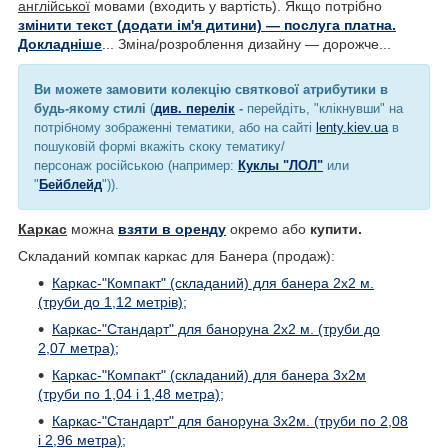
англійської
мовами (входить у вартість). Якщо потрібно
змінити текст (додати ім'я дитини) — послуга платна.
Докладніше
... Зміна/розроблення дизайну — дорожче...
Ви можете замовити колекцію святкової атрибутики в
будь-якому стилі
(
див. перелік
-
перейдіть, "клікнувши" на
потрібному зображенні тематики, або на сайті
lenty.kiev.ua
в
пошуковій формі вкажіть скоку тематику/
персонаж російською (например:
Куклы "ЛОЛ"
или
"
Бейблейд
")).
Каркас
можна
взяти в оренду
окремо або
купити.
Складаний компак каркас для Банера (продаж):
Каркас-"Компакт" (складаний) для банера 2х2 м.
(труби до 1,12 метрів);
Каркас-"Стандарт" для баноруна 2х2 м. (труби до
2,07 метра);
Каркас-"Компакт" (складаний) для банера 3х2м
(труби по 1,04 і 1,48 метра);
Каркас-"Стандарт" для баноруна 3х2м. (труби по 2,08
і 2,96 метра);