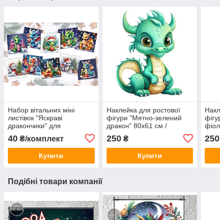
Набор вітальних міні
Наклейка для ростової
Накл
листівок "Яскраві
фігури "Мятно-зелений
фігу
дракончики" для
дракон" 80х61 см /
фіол
побажань, подарунків,
новорічна наклейка (без
ново
40
250
250
₴/комплект
₴
квітів, букетів (10шт)
обрізу по контуру)
обрі
Купити
Купити
Подібні товари компанії