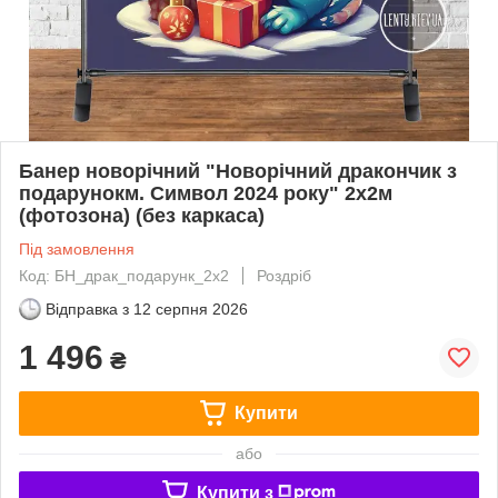
Банер новорічний "Новорічний дракончик з
подарунокм. Символ 2024 року" 2х2м
(фотозона) (без каркаса)
Під замовлення
Код: БН_драк_подарунк_2х2
Роздріб
Відправка з
12 серпня 2026
1 496
₴
Купити
або
Купити з