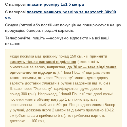
Є паперові
плакати розміру 1х1,5 метра
Є паперові
плакати меншого розміру та вартості: 30х90
см.
Скидки (оптові або постійних покупців не поширюються на цю
продукцію: банери, продажі каркасів.
Телефонуйте, пишіть —нормуємо відповісти на всі ваші
питання.
Якщо посилка має довжину понад 150 см. - її
прийняти
зможуть тільки вантажні відділення
(якщо стоїть
обмеження за вагою, наприклад,
до 30 кг — таке відділення
однозначно не підходить!
). "Нова Пошля" відправляємо
також, посилки, які через "Укрпошту" мають дуже дорогу
вартість доставки (плакати в рулоні завдовжки від 70 см і
більше через "Укрпошту" тарифікуються дуже дорого —
понад 300 грн!). Наприклад, "Новий Пошля" такі довгі вузькі
посилки мають об'ємну вагу до 1 кг і їхню вартість
пересилання — приблизно 50 грн. Якщо відправляємо Банер
у рулоні, довжина якого 2 метри та діаметр приблизно 10-12
см (об'ємна вага приблизно 5 кг), то приблизна вартість
доставки — 100 грн,