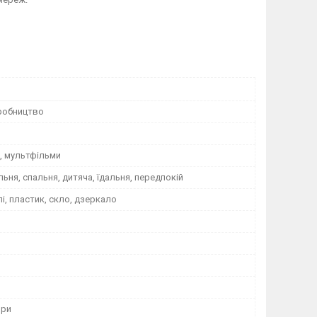
робництво
о, мультфільми
альня, спальня, дитяча, їдальня, передпокій
лі, пластик, скло, дзеркало
ори