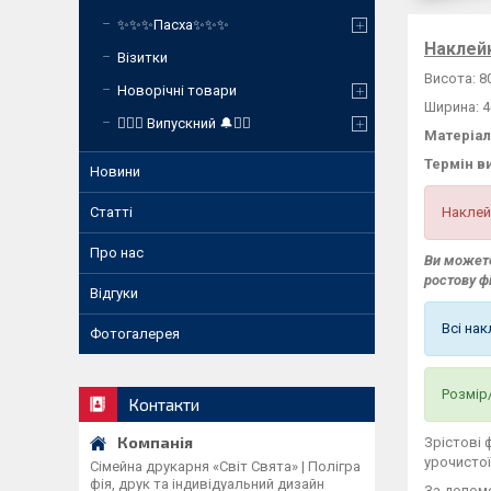
✨✨✨Пасха✨✨✨
Наклейк
Візитки
Висота: 8
Новорічні товари
Ширина: 4
❤️‍🔥🔔 Випускний 🔔❤️‍🔥
Матеріал
Термін в
Новини
Наклей
Статті
Про нас
Ви можете
ростову ф
Відгуки
Всі на
Фотогалерея
Розмір
Контакти
Зрістові 
урочистої
Сімейна друкарня «Світ Свята» | Полігра
фія, друк та індивідуальний дизайн
За допом