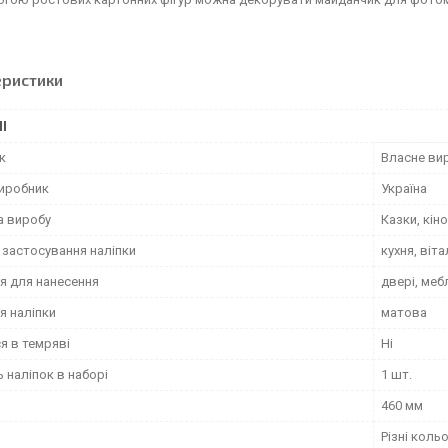
еристики
І
к
Власне ви
виробник
Україна
а виробу
Казки, кін
 застосування наліпки
кухня, віт
я для нанесення
двері, меб
я наліпки
матова
я в темряві
Ні
ь наліпок в наборі
1 шт.
460 мм
Різні коль