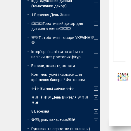
Індивідуальний дизайн
(тематичний декор)
1 Вересня День Знань
💥💥💥Тематичний декор для
дитячого свята💥💥💥
💙💛Патріотичні товари УКРАЇНА💛
💙
Інтер’єрні наліпки на стіни та
наліпки для ростових фігур
Банери, плакати, холсти
Комплектуючі і каркаси для
кріплення банера / Фотозоны
✨🕯️✨ Всілякі свічки ✨🕯️✨
👩‍🎓 👨‍🎓🎉 День Вчителя 🎉👨‍🎓
👩‍🎓
8 Березня
💖💌День Валентина💌💖
Рушники та серветки (з тканини)