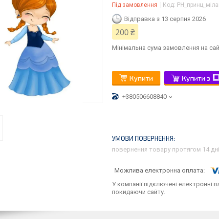
Під замовлення
Код:
РН_принц_міл
Відправка з 13 серпня 2026
200 ₴
Мінімальна сума замовлення на сай
Купити
Купити з
+380506608840
повернення товару протягом 14 дн
У компанії підключені електронні п
покидаючи сайту.