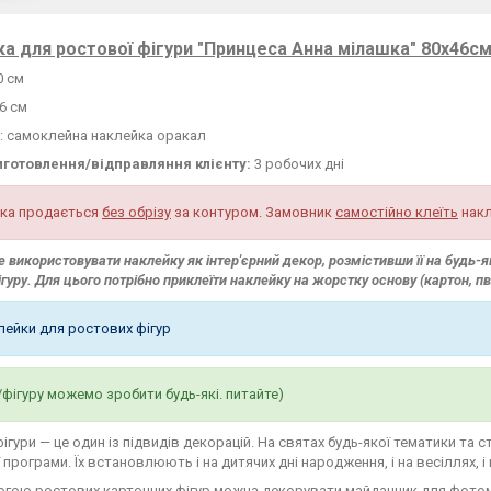
а для ростової фігури "Принцеса Анна мілашка" 80х46см 
0 см
6 см
: самоклейна наклейка оракал
иготовлення/відправляння клієнту:
3 робочих дні
ка продається
без обрізу
за контуром. Замовник
самостійно клеїть
накл
 використовувати наклейку як інтер'єрний декор, розмістивши її на будь-яку
ігуру. Для цього потрібно приклеїти наклейку на жорстку основу (картон, п
клейки для ростових фігур
/фігуру можемо зробити будь-які. питайте)
фігури — це один із підвидів декорацій. На святах будь-якої тематики та 
 програми. Їх встановлюють і на дитячих дні народження, і на весіллях, і
огою ростових картонних фігур можна декорувати майданчик для фото