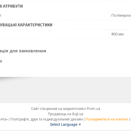
І АТРИБУТИ
л
Полімерна
УВАЦЬКI ХАРАКТЕРИСТИКИ
800 мм
ація для замовлення
 ₴
Сайт створений на маркетплейсі
Prom.ua
Продавець на Bigl.ua
Сімейна друкарня «Світ Свята» | Поліграфія, друк та індивідуальний дизайн |
Поскаржитися на контент
|
Select Language
▼