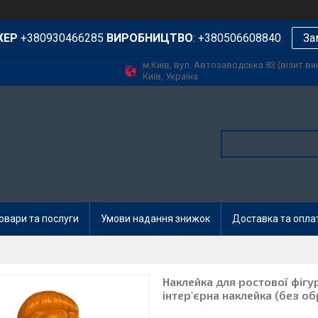
ЖЕР
+380930466285
ВИРОБНИЦТВО
: +380506608840
За
м.Київ, вул. Автозаводська 83 (візит в
Київ, Україна
овари та послуги
Умови надання знижок
Доставка та опла
Наклейка для ростової фігу
інтер'єрна наклейка (без об