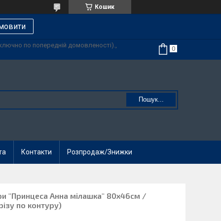
Кошик
мовити
иключно по попередній домовленості).,
Пошук...
та
Контакти
Розпродаж/Знижки
ри "Принцеса Анна мілашка" 80х46см /
різу по контуру)