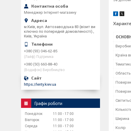
Менеджер Інтернет-магазину
Характ
м.Київ, вул. Автозаводська 83 (візит ви
ключно по попередній домовленості).,
Київ, Україна
ОСНОВН
Виробни
+380 (93) 046-62-85
Країна 
(Лайф) Підтримка
Тематик
+380 (50) 660-88-40
(Водафон) Виробництво
Область
Поверхн
https://lenty.kiev.ua
Поверхн
Світитьс
Графік роботи
Кількіст
Понеділок
11:00
17:00
Ширина
Вівторок
11:00
17:00
Середа
11:00
17:00
Колір