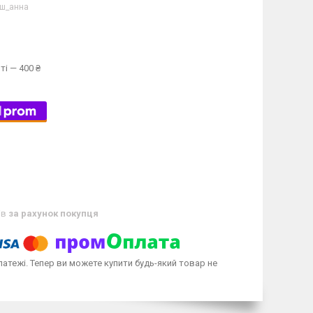
аш_анна
ті — 400 ₴
ів
за рахунок покупця
латежі. Тепер ви можете купити будь-який товар не