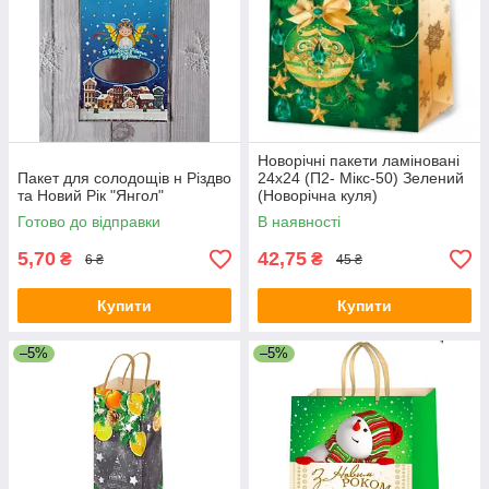
Новорічні пакети ламіновані
Пакет для солодощів н Різдво
24х24 (П2- Мікс-50) Зелений
та Новий Рік "Янгол"
(Новорічна куля)
Готово до відправки
В наявності
5,70
42,75
₴
₴
6 ₴
45 ₴
Купити
Купити
–5%
–5%