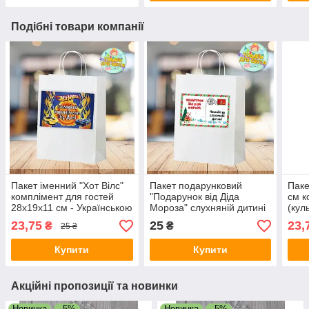
Подібні товари компанії
Пакет іменний "Хот Вілс"
Пакет подарунковий
Паке
комплімент для гостей
"Подарунок від Діда
см к
28х19х11 см - Українською
Мороза" слухняній дитині
(кул
28х19х11 см стандарт
конф
23,75
25
23,
₴
₴
25 ₴
Купити
Купити
Акційні пропозиції та новинки
Новинка
–5%
Новинка
–5%