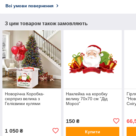
Всі умови повернення
З цим товаром також замовляють
Новорічна Коробка-
Наклейка на коробку
Гірл
сюрприз велика з
велику 70х70 см "Дід
"Нов
Гелієвими кулями
Мороз"
Сніг
70х70см (Дід
Мороз)+наклейка+декор+індивід.напис
150
66,
₴
1 050
₴
Купити