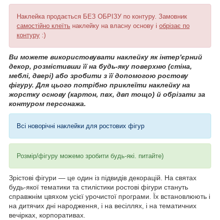
Наклейка продається БЕЗ ОБРІЗУ по контуру. Замовник
самостійно клеїть
наклейку на власну основу і
обрізає по
контуру
:)
Ви можете використовувати наклейку як інтер'єрний
декор, розмістивши її на будь-яку поверхню (стіна,
меблі, двері) або зробити з її допомогою ростову
фігуру. Для цього потрібно приклеїти наклейку на
жорстку основу (картон, пвх, двп тощо) й обрізати за
контуром персонажа.
Всі новорічні наклейки для ростових фігур
Розмір/фігуру можемо зробити будь-які. питайте)
Зрістові фігури — це один із підвидів декорацій. На святах
будь-якої тематики та стилістики ростові фігури стануть
справжнім цвяхом усієї урочистої програми. Їх встановлюють і
на дитячих дні народження, і на весіллях, і на тематичних
вечірках, корпоративах.