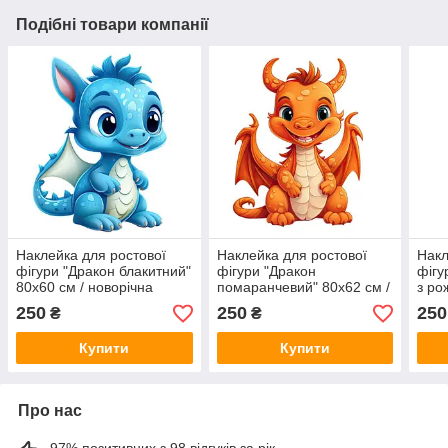
Подібні товари компанії
Наклейка для ростової
Наклейка для ростової
Накл
фігури "Дракон блакитний"
фігури "Дракон
фігу
80х60 см / новорічна
помаранчевий" 80х62 см /
з ро
наклейка (без обрізу по
новорічна наклейка (без
ново
250
250
250
₴
₴
контуру)
обрізу по контуру)
обрі
Купити
Купити
Про нас