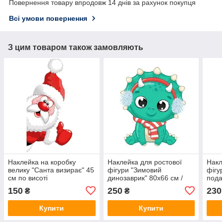
Повернення товару впродовж 14 днів за рахунок покупця
Всі умови повернення
З цим товаром також замовляють
Наклейка на коробку
Наклейка для ростової
Накл
велику "Санта визирає" 45
фігури "Зимовий
фігу
см по висоті
динозаврик" 80х66 см /
пода
інтер'єрна наклейка (без
інте
150
250
230
₴
₴
обрізу)
обрі
Купити
Купити