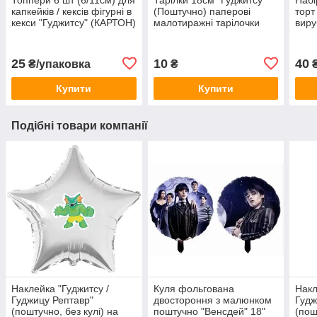
капкейків / кексів фігурні в
(Поштучно) паперові
торт
кекси "Гуджитсу" (КАРТОН)
малотиражні тарілочки
виру
(КА
25
10
40
₴/упаковка
₴
₴
Купити
Купити
Подібні товари компанії
Наклейка "Гуджитсу /
Куля фольгована
Накл
Гуджицу Рептавр"
двостороння з малюнком
Гудж
(поштучно, без кулі) на
поштучно "Венсдей" 18"
(пош