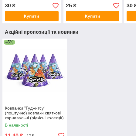
кулю 18"
(45 см)
кулю
30
25
30
₴
₴
Купити
Купити
Акційні пропозиції та новинки
–5%
Ковпачки "Гуджитсу"
(поштучно) ковпаки святкові
карнавальні (рідкісні колекції)
малотиражн без напису
В наявності
11,40
₴
12 ₴