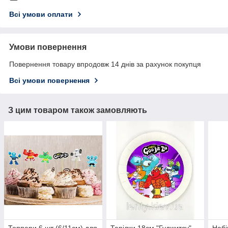
Всі умови оплати
Умови повернення
Повернення товару впродовж 14 днів за рахунок покупця
Всі умови повернення
З цим товаром також замовляють
Топпери 6 шт (6/11см) для
Тарілки 18см "Гуджитсу"
Набі