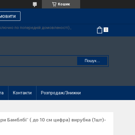
Кошик
мовити
иключно по попередній домовленості).,
Пошук...
та
Контакти
Розпродаж/Знижки
 Бамблбі" ( до 10 см цифра) вирубка (1шт)-