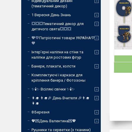
Індивідуальний дизайн
(тематичний декор)
1 Вересня День Знань
💥💥💥Тематичний декор для
дитячого свята💥💥💥
💙💛Патріотичні товари УКРАЇНА💛
💙
Інтер’єрні наліпки на стіни та
наліпки для ростових фігур
Банери, плакати, холсти
Комплектуючі і каркаси для
кріплення банера / Фотозоны
✨🕯️✨ Всілякі свічки ✨🕯️✨
👩‍🎓 👨‍🎓🎉 День Вчителя 🎉👨‍🎓
👩‍🎓
8 Березня
💖💌День Валентина💌💖
Рушники та серветки (з тканини)