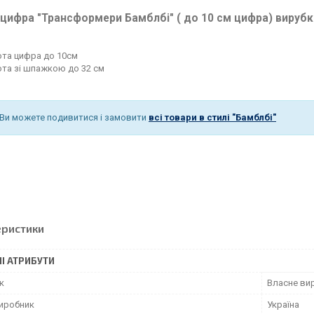
цифра "Трансформери Бамблбі" ( до 10 см цифра) вируб
ота цифра до 10см
ота зі шпажкою до 32 см
 Ви можете подивитися і замовити
всі товари в стилі "Бамблбі"
еристики
І АТРИБУТИ
к
Власне ви
виробник
Україна