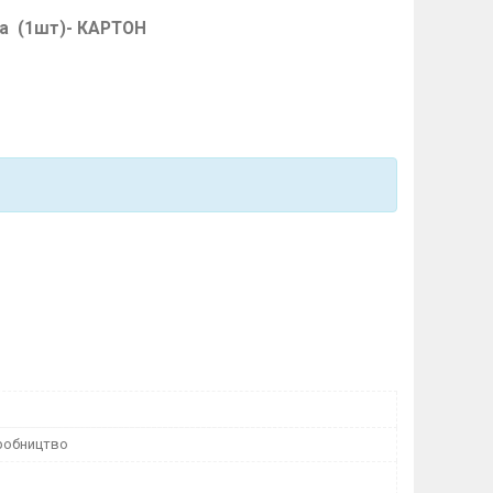
ка (1шт)- КАРТОН
робництво