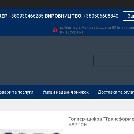
ЖЕР
+380930466285
ВИРОБНИЦТВО
: +380506608840
За
м.Київ, вул. Автозаводська 83 (візит в
Київ, Україна
овари та послуги
Умови надання знижок
Доставка та опла
Топпер-цифра "Трансформери
КАРТОН