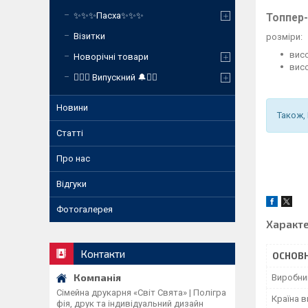
✨✨✨Пасха✨✨✨
Топпер-
Візитки
розміри:
вис
Новорічні товари
вис
❤️‍🔥🔔 Випускний 🔔❤️‍🔥
Новини
Також,
Статті
Про нас
Відгуки
Фотогалерея
Характ
Контакти
ОСНОВН
Виробни
Сімейна друкарня «Світ Свята» | Полігра
Країна 
фія, друк та індивідуальний дизайн