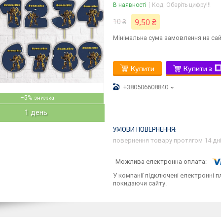
В наявності
Код:
Оберіть цифру!!!
9,50 ₴
10 ₴
Мінімальна сума замовлення на сай
Купити
Купити з
+380506608840
–5%
1 день
повернення товару протягом 14 дн
У компанії підключені електронні п
покидаючи сайту.