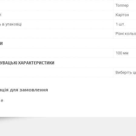
Топпер
л
Картон
ь в упаковці
1 шт.
Різні коль
РИ
100 мм
УВАЦЬКI ХАРАКТЕРИСТИКИ
Виберіть 
ація для замовлення
 ₴