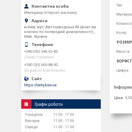
Тип
Менеджер Інтернет-магазину
Матеріа
Кількіст
м.Київ, вул. Автозаводська 83 (візит ви
ключно по попередній домовленості).,
Колір
Київ, Україна
РОЗМІ
Висота
+380 (93) 046-62-85
(Лайф) Підтримка
КОРИСТ
+380 (50) 660-88-40
Цифра
(Водафон) Виробництво
https://lenty.kiev.ua
Інформ
Ціна:
9,50
Графік роботи
Понеділок
11:00
17:00
Вівторок
11:00
17:00
Середа
11:00
17:00