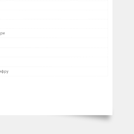
ори
цифру