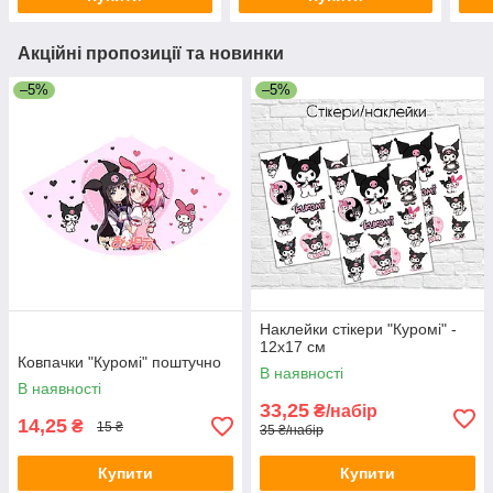
Акційні пропозиції та новинки
–5%
–5%
Наклейки стікери "Куромі" -
12х17 см
Ковпачки "Куромі" поштучно
В наявності
В наявності
33,25
₴/набір
14,25
₴
15 ₴
35 ₴/набір
Купити
Купити