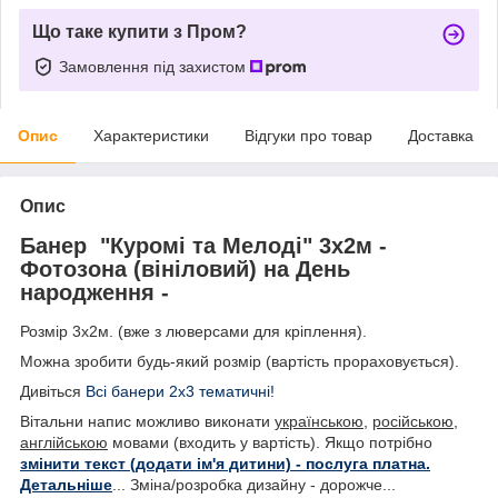
Що таке купити з Пром?
Замовлення під захистом
Опис
Характеристики
Відгуки про товар
Доставка
Опис
Банер "Куромі та Мелоді" 3х2м -
Фотозона (вініловий) на День
народження -
Розмір 3х2м. (вже з люверсами для кріплення).
Можна зробити будь-який розмір (вартість прораховується).
Дивіться
Всі банери 2х3 тематичні!
Вітальни напис можливо виконати
українською
,
російською
,
англійською
мовами (входить у вартість). Якщо потрібно
змінити текст (додати ім'я дитини) - послуга платна.
Детальніше
... Зміна/розробка дизайну - дорожче...