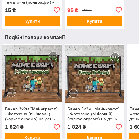
тематичні (поліграфія) -
15
95
₴
₴
100 ₴
Купити
Купити
Подібні товари компанії
Банер 3х2м "Майнкрафт"
Банер 3х2м "Майнкрафт"
Бане
- Фотозона (вініловий)
- Фотозона (вініловий)
Фото
(каркас окремо) на день
(каркас окремо) на день
день
народження - Російською
народження - Англійською
Укра
1 824
1 824
1 6
₴
₴
Купити
Купити