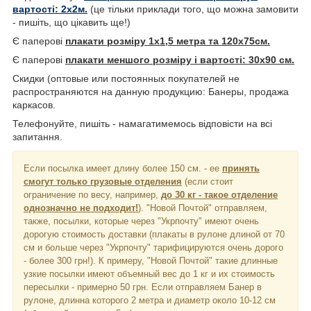
вартості: 2х2м.
(це тільки приклади того, що можна замовити
- пишіть, що цікавить ще!)
Є паперові
плакати розміру 1х1,5 метра та 120х75см.
Є паперові
плакати меншого розміру і вартості: 30х90 см.
Скидки (оптовые или постоянных покупателей не
распространяются на данную продукцию: Банеры, продажа
каркасов.
Телефонуйте, пишіть - намагатимемось відповісти на всі
запитання.
Если посылка имеет длину более 150 см. - ее
принять
смогут только грузовые отделения
(если стоит
ограничение по весу, например,
до 30 кг - такое отделение
однозначно не подходит!
). "Новой Почтой" отправляем,
также, посылки, которые через "Укрпочту" имеют очень
дорогую стоимость доставки (плакаты в рулоне длиной от 70
см и больше через "Укрпочту" тарифицируются очень дорого
- более 300 грн!). К примеру, "Новой Почтой" такие длинные
узкие посылки имеют объемный вес до 1 кг и их стоимость
пересылки - примерно 50 грн. Если отправляем Банер в
рулоне, длинна которого 2 метра и диаметр около 10-12 см