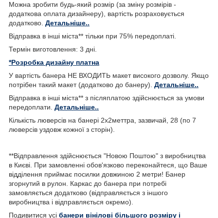
Можна зробити будь-який розмір (за зміну розмірів -
додаткова оплата дизайнеру), вартість розраховується
додатково.
Детальніше..
Відправка в інші міста** тільки при 75% передоплаті.
Термін виготовлення: 3 дні.
*Розробка дизайну платна
У вартість банера НЕ ВХОДИТЬ макет високого дозволу. Якщо
потрібен такий макет (додатково до банеру).
Детальніше..
Відправка в інші міста** з післяплатою здійснюється за умови
передоплати.
Детальніше..
Кількість люверсів на банері 2х2меттра, зазвичай, 28 (по 7
люверсів уздовж кожної з сторін).
**Відправлення здійснюється "Новою Поштою" з виробництва
в Києві. При замовленні обов'язково переконайтеся, що Ваше
відділення приймає посилки довжиною 2 метри! Банер
згорнутий в рулон. Каркас до банера при потребі
замовляється додатково (відправляється з іншого
виробництва і відправляється окремо).
Подивитися усі
банери вінілові більшого розміру і