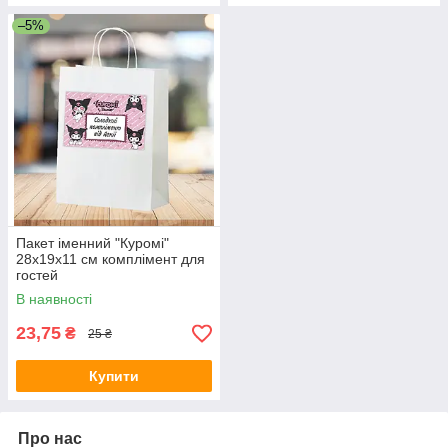
–5%
Пакет іменний "Куромі"
28х19х11 см комплімент для
гостей
В наявності
23,75
₴
25 ₴
Купити
Про нас