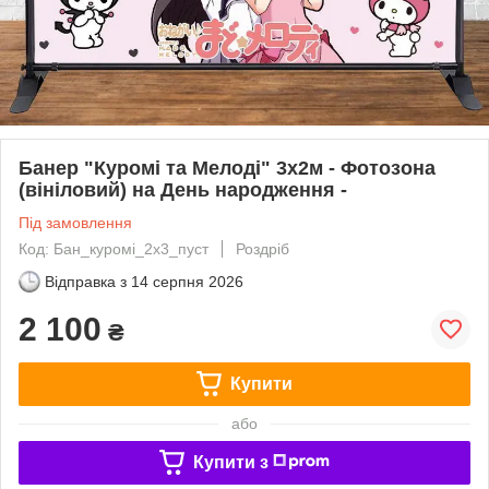
Банер "Куромі та Мелоді" 3х2м - Фотозона
(вініловий) на День народження -
Під замовлення
Код: Бан_куромі_2х3_пуст
Роздріб
Відправка з
14 серпня 2026
2 100
₴
Купити
або
Купити з