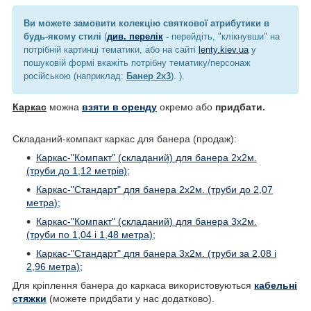
Ви можете замовити колекцію святкової атрибутики в
будь-якому стилі
(
див. перелік
-
перейдіть, "клікнувши" на
потрібній картинці тематики, або на сайті
lenty.kiev.ua
у
пошуковій формі вкажіть потрібну тематику/персонаж
російською (наприклад:
Банер 2х3
). ).
Каркас
можна
взяти в оренду
окремо або
придбати.
Складаний-компакт каркас для банера (продаж):
Каркас-"Компакт" (складаний) для банера 2х2м.
(труби до 1,12 метрів);
Каркас-"Стандарт" для банера 2х2м. (труби до 2,07
метра);
Каркас-"Компакт" (складаний) для банера 3х2м.
(труби по 1,04 і 1,48 метра);
Каркас-"Стандарт" для банера 3х2м. (труби за 2,08 і
2,96 метра);
Для кріплення банера до каркаса використовуються
кабельні
стяжки
(можете придбати у нас додатково).