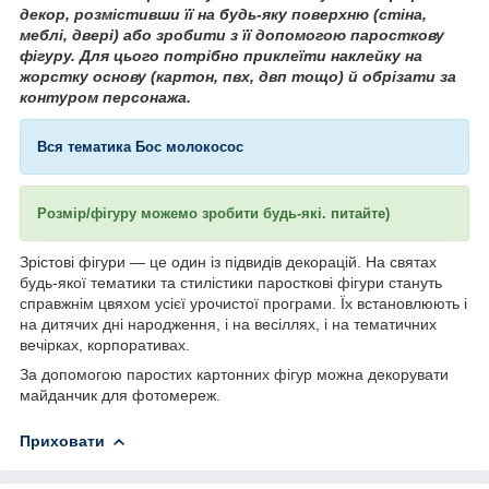
декор, розмістивши її на будь-яку поверхню (стіна,
меблі, двері) або зробити з її допомогою паросткову
фігуру. Для цього потрібно приклеїти наклейку на
жорстку основу (картон, пвх, двп тощо) й обрізати за
контуром персонажа.
Вся
тематика Бос молокосос
Розмір/фігуру можемо зробити будь-які. питайте)
Зрістові фігури — це один із підвидів декорацій. На святах
будь-якої тематики та стилістики паросткові фігури стануть
справжнім цвяхом усієї урочистої програми. Їх встановлюють і
на дитячих дні народження, і на весіллях, і на тематичних
вечірках, корпоративах.
За допомогою паростих картонних фігур можна декорувати
майданчик для фотомереж.
Приховати