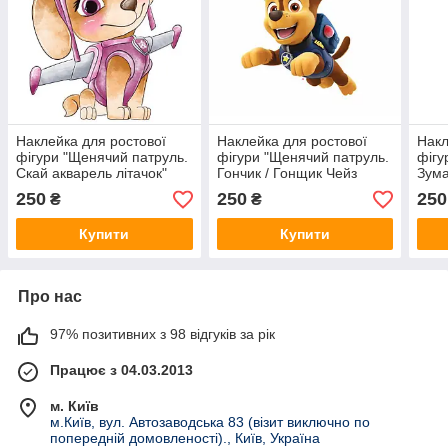
Наклейка для ростової
Наклейка для ростової
Накл
фігури "Щенячий патруль.
фігури "Щенячий патруль.
фігу
Скай акварель літачок"
Гончик / Гонщик Чейз
Зума
80х66 см/інтер'єрна
оригінал" 80х70 см/
накл
250
250
250
₴
₴
наклейка (без обрізу по
інтер'єрна наклейка (без
конт
контуру)
обрізу по контуру)
Купити
Купити
Про нас
97% позитивних з 98 відгуків за рік
Працює з 04.03.2013
м. Київ
м.Київ, вул. Автозаводська 83 (візит виключно по
попередній домовленості)., Київ, Україна