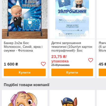
Банер 2х2м Бос
Дитячі запрошення
Язич
Молокосос, Синій, зірка і
тематичні (10шт/уп картон
(6 ш
смужки - Фотозона
поліграфічний)- Бос
Моло
(вініловий) на день
Молокосос - Український
23,75
₴/
народження - Українською
упаковка
1 600
45
₴
₴
25 ₴/упаковка
Купити
Купити
Подібні товари компанії