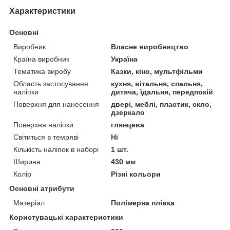
Характеристики
Основні
Виробник
Власне виробництво
Країна виробник
Україна
Тематика виробу
Казки, кіно, мультфільми
Область застосування
кухня, вітальня, спальня,
наліпки
дитяча, їдальня, передпокій
Поверхня для нанесення
двері, меблі, пластик, скло,
дзеркало
Поверхня наліпки
глянцева
Світиться в темряві
Ні
Кількість наліпок в наборі
1 шт.
Ширина
430 мм
Колір
Різні кольори
Основні атрибути
Матеріал
Полімерна плівка
Користувацькi характеристики