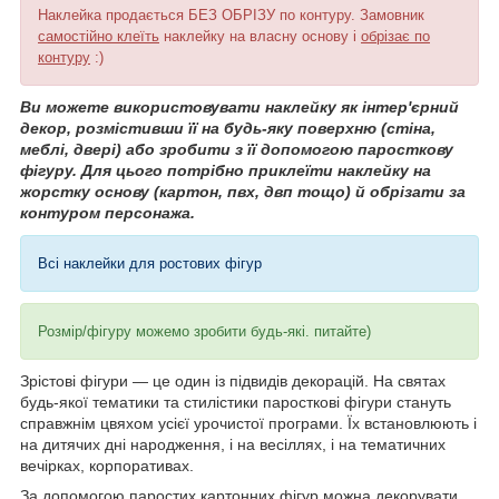
Наклейка продається БЕЗ ОБРІЗУ по контуру. Замовник
самостійно клеїть
наклейку на власну основу і
обрізає по
контуру
:)
Ви можете використовувати наклейку як інтер'єрний
декор, розмістивши її на будь-яку поверхню (стіна,
меблі, двері) або зробити з її допомогою паросткову
фігуру. Для цього потрібно приклеїти наклейку на
жорстку основу (картон, пвх, двп тощо) й обрізати за
контуром персонажа.
Всі наклейки для ростових фігур
Розмір/фігуру можемо зробити будь-які. питайте)
Зрістові фігури — це один із підвидів декорацій. На святах
будь-якої тематики та стилістики паросткові фігури стануть
справжнім цвяхом усієї урочистої програми. Їх встановлюють і
на дитячих дні народження, і на весіллях, і на тематичних
вечірках, корпоративах.
За допомогою паростих картонних фігур можна декорувати