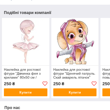
Подібні товари компанії
Наклейка для ростової
Наклейка для ростової
Накл
фігури "Дівчинка фея з
фігури "Щенячий патруль.
фігу
крилами" 80х50 см /
Скай акварель літачок"
повы
інтер'єрна наклейка (без
80х66 см/інтер'єрна
см/і
250
250
250
₴
₴
обрізу по контуру)
наклейка (без обрізу по
(без
контуру)
Купити
Купити
Про нас