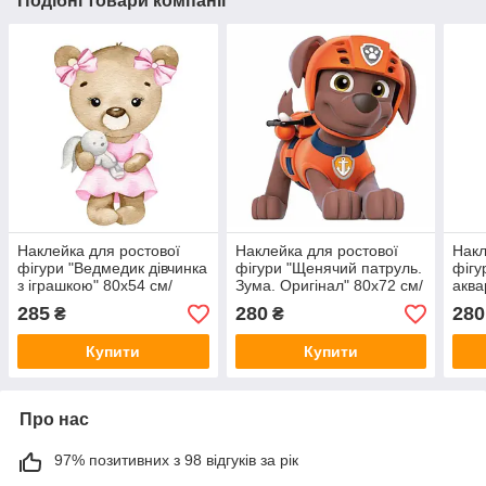
Подібні товари компанії
Наклейка для ростової
Наклейка для ростової
Накл
фігури "Ведмедик дівчинка
фігури "Щенячий патруль.
фігу
з іграшкою" 80х54 см/
Зума. Оригінал" 80х72 см/
аква
інтер'єрна наклейка (без
інтер'єрна наклейка (без
інте
285
280
280
₴
₴
обрізу)
обрізу по контуру)
обрі
Купити
Купити
Про нас
97% позитивних з 98 відгуків за рік