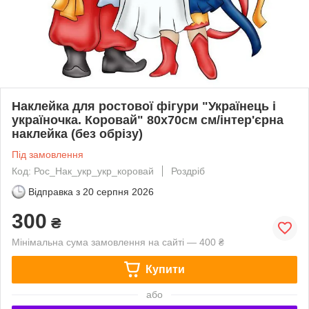
Наклейка для ростової фігури "Українець і
україночка. Коровай" 80х70см см/інтер'єрна
наклейка (без обрізу)
Під замовлення
Код: Рос_Нак_укр_укр_коровай
Роздріб
Відправка з
20 серпня 2026
300
₴
Мінімальна сума замовлення на сайті — 400 ₴
Купити
або