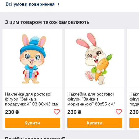
Всі умови повернення
З цим товаром також замовляють
Наклейка для ростової
Наклейка для ростової
Накл
фігури "Зайка з
фігури "Зайка з
фігу
подарунком" 03 80х43 см/
морквинкою" 80х55 см/
пода
інтер'єрна наклейка (без
інтер'єрна наклейка (без
інте
230
230
230
₴
₴
обрізу)
обрізу)
обрі
Купити
Купити