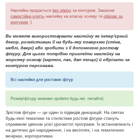
Наклейка продається
без обрізу
за контуром. Заказчик
самостійно клеїть
наклейку на власну основу та
обрізає за
контуром
:)
Ви можете використовувати наклейку як інтер'єрний
декор, розмістивши її на будь-яку поверхню (стіна,
меблі, двері) або зробити з її допомогою ростову
фігуру. Для цього потрібно приклеїти наклейку на
жорстку основу (картон, пвх, двп тощо) й обрізати за
контуром персонажа.
Всі наклейки для ростових фігур
Розмір/фігуру можемо зробити будь-які. питайте)
Зрістові фігури — це один із підвидів декорацій. На святах
будь-якої тематики та стилістики ростові фігури стануть
справжнім цвяхом усієї урочистої програми. Їх встановлюють і
на дитячих дні народження, і на весіллях, і на тематичних
вечірках, корпоративах.