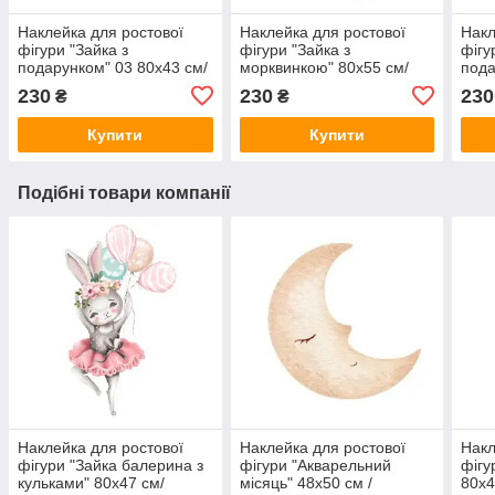
Наклейка для ростової
Наклейка для ростової
Накл
фігури "Зайка з
фігури "Зайка з
фігу
подарунком" 03 80х43 см/
морквинкою" 80х55 см/
пода
інтер'єрна наклейка (без
інтер'єрна наклейка (без
інте
230
230
230
₴
₴
обрізу)
обрізу)
обрі
Купити
Купити
Подібні товари компанії
Наклейка для ростової
Наклейка для ростової
Накл
фігури "Зайка балерина з
фігури "Акварельний
фігу
кульками" 80х47 см/
місяць" 48х50 см /
80х4