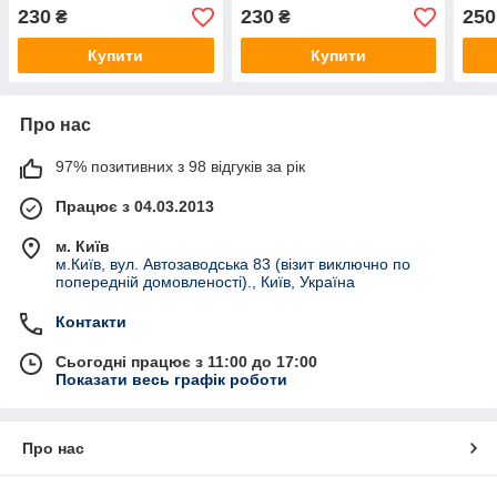
інтер'єрна наклейка (без
інтер'єрна наклейка (без
накл
230
230
250
₴
₴
обрізу)
обрізу по контуру)
Купити
Купити
Про нас
97% позитивних з 98 відгуків за рік
Працює з 04.03.2013
м. Київ
м.Київ, вул. Автозаводська 83 (візит виключно по
попередній домовленості)., Київ, Україна
Контакти
Сьогодні працює з 11:00 до 17:00
Показати весь графік роботи
Про нас