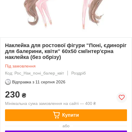
Наклейка для ростової фігури "Поні, єдиноріг
для балерини, квіти" 60х50 см/інтер'єрна
наклейка (без обрізу)
Під замовлення
Код: Рос_Нак_поні_балер_квіт
Роздріб
Відправка з
11 серпня 2026
230
₴
Мінімальна сума замовлення на сайті — 400 ₴
Купити
або