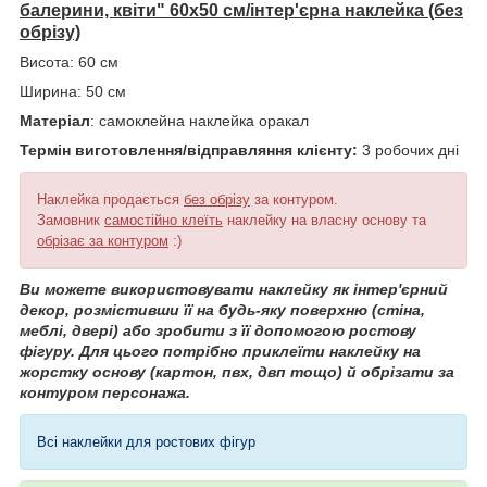
балерини, квіти" 60х50 см/інтер'єрна наклейка (без
обрізу)
Висота: 60 см
Ширина: 50 см
Матеріал
: самоклейна наклейка оракал
Термін виготовлення/відправляння клієнту:
3 робочих дні
Наклейка продається
без обрізу
за контуром.
Замовник
самостійно клеїть
наклейку на власну основу та
обрізає за контуром
:)
Ви можете використовувати наклейку як інтер'єрний
декор, розмістивши її на будь-яку поверхню (стіна,
меблі, двері) або зробити з її допомогою ростову
фігуру. Для цього потрібно приклеїти наклейку на
жорстку основу (картон, пвх, двп тощо) й обрізати за
контуром персонажа.
Всі наклейки для ростових фігур