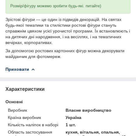
Розмір/фігуру можемо зробити будь-які. питайте)
Зрістові фігури — це один із підвидів декорацій. На святах
будь-якої тематики та стилістики ростові фігури стануть
справжнім цвяхом усієї урочистої програми. Їх встановлюють і
на дитячих дні народження, і на весіллях, і на тематичних
вечірках, корпоративах.
За допомогою ростових картонних фігур можна декорувати
майданчик для фотомереж.
Приховати
Характеристики
Основні
Виробник
Власне виробництво
Країна виробник
Україна
Кількість наліпок в наборі
1 шт.
Область застосування
кухня, вітальня, спальня,