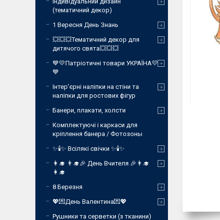
Індивідуальний дизайн
(тематичний декор)
1 Вересня День Знань
💥💥💥Тематичний декор для
дитячого свята💥💥💥
💙💛Патріотичні товари УКРАЇНА💛
💙
Інтер’єрні наліпки на стіни та
наліпки для ростових фігур
Банери, плакати, холсти
Комплектуючі і каркаси для
кріплення банера / Фотозоны
✨🕯️✨ Всілякі свічки ✨🕯️✨
👩‍🎓 👨‍🎓🎉 День Вчителя 🎉👨‍🎓
👩‍🎓
8 Березня
💖💌День Валентина💌💖
Рушники та серветки (з тканини)