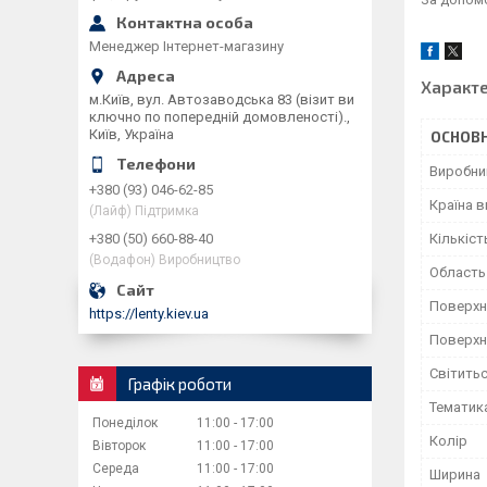
Менеджер Інтернет-магазину
Характ
м.Київ, вул. Автозаводська 83 (візит ви
ключно по попередній домовленості).,
Київ, Україна
ОСНОВН
Виробни
+380 (93) 046-62-85
Країна 
(Лайф) Підтримка
Кількіст
+380 (50) 660-88-40
(Водафон) Виробництво
Область
Поверхн
https://lenty.kiev.ua
Поверхн
Світитьс
Графік роботи
Тематик
Понеділок
11:00
17:00
Колір
Вівторок
11:00
17:00
Середа
11:00
17:00
Ширина