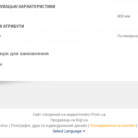
УВАЦЬКI ХАРАКТЕРИСТИКИ
800 мм
І АТРИБУТИ
л
Полімерна
ація для замовлення
 ₴
Сайт створений на маркетплейсі
Prom.ua
Продавець на Bigl.ua
Сімейна друкарня «Світ Свята» | Поліграфія, друк та індивідуальний дизайн |
Поскаржитися на контент
|
Select Language
▼