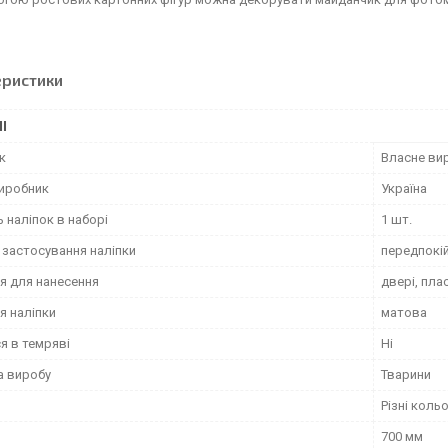
еристики
І
к
Власне ви
виробник
Україна
ь наліпок в наборі
1 шт.
 застосування наліпки
передпокій
я для нанесення
двері, пла
я наліпки
матова
я в темряві
Ні
а виробу
Тварини
Різні коль
700 мм