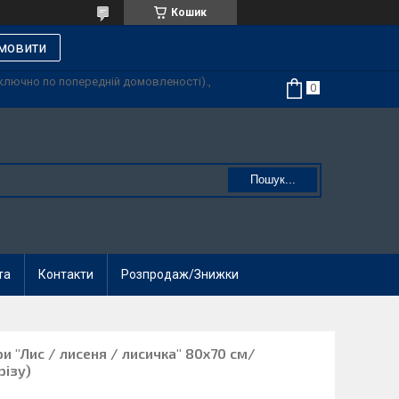
Кошик
мовити
иключно по попередній домовленості).,
Пошук...
та
Контакти
Розпродаж/Знижки
и "Лис / лисеня / лисичка" 80х70 см/
різу)