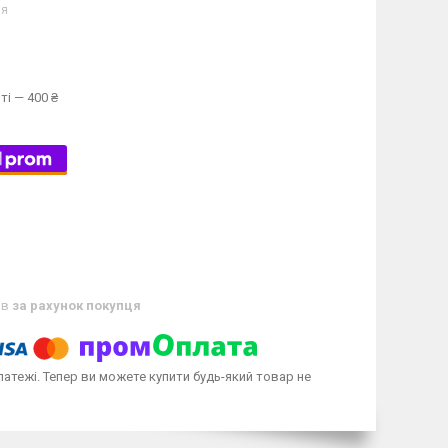
ня
ті — 400 ₴
ів
за рахунок покупця
латежі. Тепер ви можете купити будь-який товар не