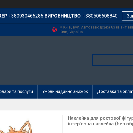
ЖЕР
+380930466285
ВИРОБНИЦТВО
: +380506608840
За
м.Київ, вул. Автозаводська 83 (візит в
Київ, Україна
овари та послуги
Умови надання знижок
Доставка та опла
Наклейка для ростової фігур
інтер'єрна наклейка (без об