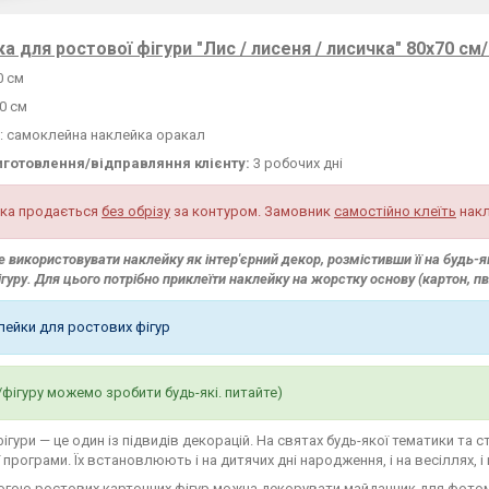
а для ростової фігури "Лис / лисеня / лисичка" 80х70 см/
0 см
0 см
: самоклейна наклейка оракал
иготовлення/відправляння клієнту:
3 робочих дні
ка продається
без обрізу
за контуром. Замовник
самостійно клеїть
накл
 використовувати наклейку як інтер'єрний декор, розмістивши її на будь-яку
ігуру. Для цього потрібно приклеїти наклейку на жорстку основу (картон, п
клейки для ростових фігур
/фігуру можемо зробити будь-які. питайте)
фігури — це один із підвидів декорацій. На святах будь-якої тематики та 
 програми. Їх встановлюють і на дитячих дні народження, і на весіллях, і
огою ростових картонних фігур можна декорувати майданчик для фото