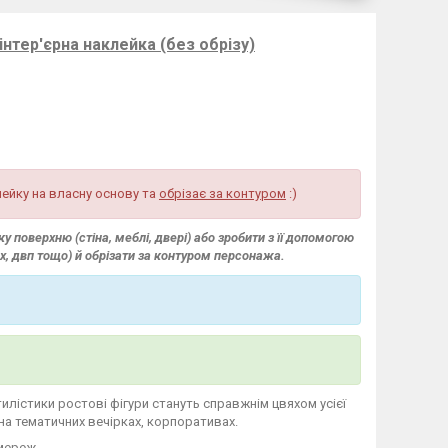
інтер'єрна наклейка (без обрізу)
ейку на власну основу та
обрізає за контуром
:)
 поверхню (стіна, меблі, двері) або зробити з її допомогою
вх, двп тощо) й обрізати за контуром персонажа.
стилістики ростові фігури стануть справжнім цвяхом усієї
 на тематичних вечірках, корпоративах.
мереж.