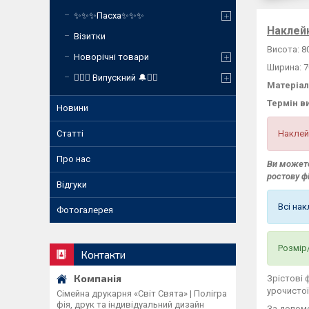
✨✨✨Пасха✨✨✨
Наклейк
Візитки
Висота: 8
Новорічні товари
Ширина: 7
❤️‍🔥🔔 Випускний 🔔❤️‍🔥
Матеріал
Термін в
Новини
Наклей
Статті
Про нас
Ви можете
ростову ф
Відгуки
Всі на
Фотогалерея
Розмір
Контакти
Зрістові 
урочистої
Сімейна друкарня «Світ Свята» | Полігра
фія, друк та індивідуальний дизайн
За допом