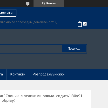
Кошик
мовити
иключно по попередній домовленості).,
Пошук...
та
Контакти
Розпродаж/Знижки
ри "Слоник із великими очима. сидить" 80х91
 обрізу)