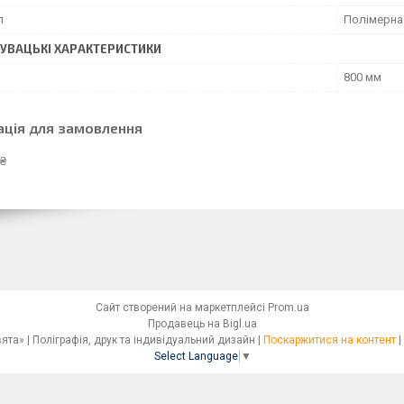
л
Полімерна
УВАЦЬКI ХАРАКТЕРИСТИКИ
800 мм
ація для замовлення
 ₴
Сайт створений на маркетплейсі
Prom.ua
Продавець на Bigl.ua
Сімейна друкарня «Світ Свята» | Поліграфія, друк та індивідуальний дизайн |
Поскаржитися на контент
|
Select Language
▼