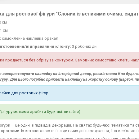
а для ростової фігури "Слоник із великими очима. сидить
0 см
1 см
: самоклейна наклейка оракал
иготовлення/відправляння клієнту:
3 робочих дні
ка продається
без обрізу
за контуром. Замовник
самостійно клеїть
накл
 використовувати наклейку як інтер'єрний декор, розмістивши її на будь-яку
ігуру. Для цього потрібно приклеїти наклейку на жорстку основу (картон, п
клейки для ростових фігур
/фігуру можемо зробити будь-які. питайте)
фігури — це один із підвидів декорацій. На святах будь-якої тематики та 
 програми. Їх встановлюють і на дитячих дні народження, і на весіллях, і
огою ростових картонних фігур можна декорувати майданчик для фото