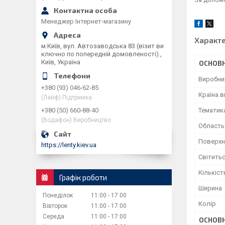
Менеджер Інтернет-магазину
Характ
м.Київ, вул. Автозаводська 83 (візит ви
ключно по попередній домовленості).,
Київ, Україна
ОСНОВН
Виробни
+380 (93) 046-62-85
Країна 
(Лайф) Підтримка
Тематик
+380 (50) 660-88-40
(Водафон) Виробництво
Область
Поверхн
https://lenty.kiev.ua
Світитьс
Кількіст
Графік роботи
Ширина
Понеділок
11:00
17:00
Колір
Вівторок
11:00
17:00
Середа
11:00
17:00
ОСНОВН