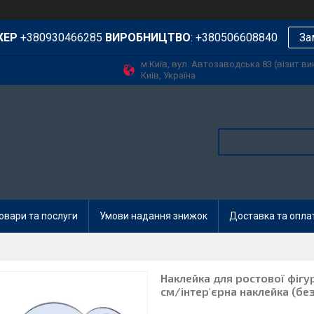
ЖЕР
+380930466285
ВИРОБНИЦТВО
: +380506608840
За
м.Київ, вул. Автозаводська 83 (візит в
Київ, Україна
овари та послуги
Умови надання знижок
Доставка та опла
Наклейка для ростової фігу
см/інтер'єрна наклейка (без