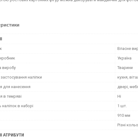
еристики
І
к
Власне ви
виробник
Україна
а виробу
Тварини
 застосування наліпки
кухня, віт
я для нанесення
двері, меб
я в темряві
Ні
ь наліпок в наборі
1 шт.
910 мм
Різні коль
І АТРИБУТИ