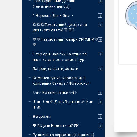
Індивідуальний дизайн
(тематичний декор)
1 Вересня День Знань
💥💥💥Тематичний декор для
дитячого свята💥💥💥
💙💛Патріотичні товари УКРАЇНА💛
💙
Інтер’єрні наліпки на стіни та
наліпки для ростових фігур
Банери, плакати, холсти
Комплектуючі і каркаси для
кріплення банера / Фотозоны
✨🕯️✨ Всілякі свічки ✨🕯️✨
👩‍🎓 👨‍🎓🎉 День Вчителя 🎉👨‍🎓
👩‍🎓
8 Березня
💖💌День Валентина💌💖
Рушники та серветки (з тканини)