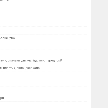
робництво
альня, спальня, дитяча, їдальня, передпокій
лі, пластик, скло, дзеркало
ори