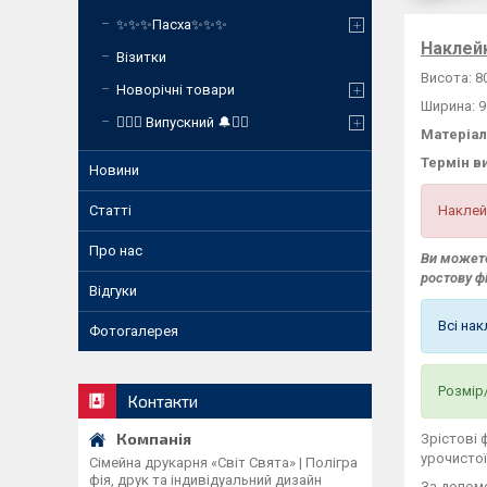
✨✨✨Пасха✨✨✨
Наклейк
Візитки
Висота: 8
Новорічні товари
Ширина: 9
❤️‍🔥🔔 Випускний 🔔❤️‍🔥
Матеріал
Термін в
Новини
Наклей
Статті
Про нас
Ви можете
ростову ф
Відгуки
Всі на
Фотогалерея
Розмір
Контакти
Зрістові 
урочистої
Сімейна друкарня «Світ Свята» | Полігра
фія, друк та індивідуальний дизайн
За допом