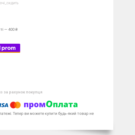
очі_сидить
ті — 400 ₴
ів
за рахунок покупця
латежі. Тепер ви можете купити будь-який товар не