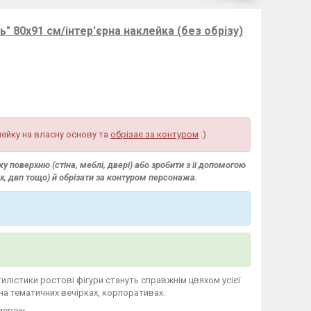
" 80х91 см/інтер'єрна наклейка (без обрізу)
ейку на власну основу та
обрізає за контуром
:)
 поверхню (стіна, меблі, двері) або зробити з її допомогою
вх, двп тощо) й обрізати за контуром персонажа.
стилістики ростові фігури стануть справжнім цвяхом усієї
 на тематичних вечірках, корпоративах.
мереж.