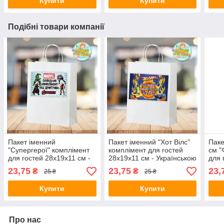
Купити
Купити
Подібні товари компанії
Пакет іменний
Пакет іменний "Хот Вілс"
Паке
"Супергерої" комплімент
комплімент для гостей
см "
для гостей 28х19х11 см -
28х19х11 см - Українською
для 
Українською
23,75
23,75
23,
₴
₴
25 ₴
25 ₴
Купити
Купити
Про нас