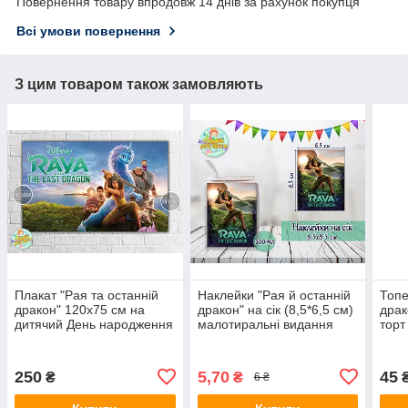
Повернення товару впродовж 14 днів за рахунок покупця
Всі умови повернення
З цим товаром також замовляють
Плакат "Рая та останній
Наклейки "Рая й останній
Топе
дракон" 120х75 см на
дракон" на сік (8,5*6,5 см)
драк
дитячий День народження
малотиральні видання
торт 
—
виру
250
5,70
45
₴
₴
₴
6 ₴