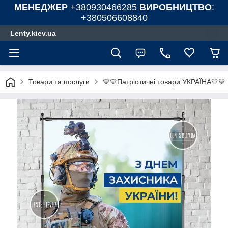
МЕНЕДЖЕР
+380930466285
ВИРОБНИЦТВО
:
+380506608840
Lenty.kiev.ua
Товари та послуги
💙💛Патріотичні товари УКРАЇНА💛💙