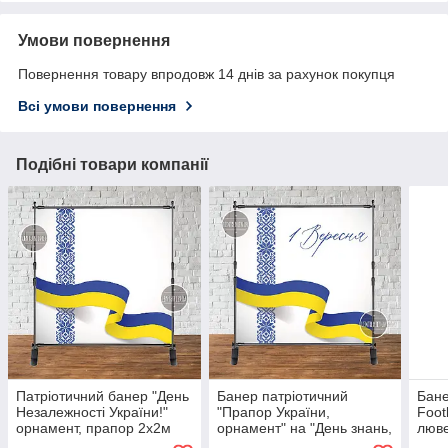
Умови повернення
Повернення товару впродовж 14 днів за рахунок покупця
Всі умови повернення
Подібні товари компанії
Патріотичний банер "День
Банер патріотичний
Бане
Незалежності України!"
"Прапор України,
Footb
орнамент, прапор 2х2м
орнамент" на "День знань,
люве
Фотозона (без каркаса)
1 вересня" 2х2м -
(він