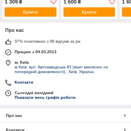
1 309
1 600
1 6
₴
₴
Без напису
Фотозона (вінілу) (Без
нар
каркаса) -
Купити
Купити
Про нас
97% позитивних з 98 відгуків за рік
Працює з 04.03.2013
м. Київ
м.Київ, вул. Автозаводська 83 (візит виключно по
попередній домовленості)., Київ, Україна
Контакти
Сьогодні вихідний
Показати весь графік роботи
Про нас
Контакти