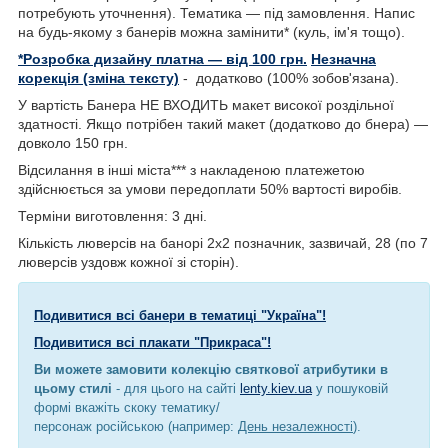
потребують уточнення). Тематика — під замовлення. Напис
на будь-якому з банерів можна замінити* (куль, ім'я тощо).
*Розробка дизайну платна — від 100 грн.
Незначна
корекція (зміна тексту)
- додатково (100% зобов'язана).
У вартість Банера НЕ ВХОДИТЬ макет високої роздільної
здатності. Якщо потрібен такий макет (додатково до бнера) —
довколо 150 грн.
Відсилання в інші міста*** з накладеною платежетою
здійснюється за умови передоплати 50% вартості виробів.
Терміни виготовлення: 3 дні.
Кількість люверсів на банорі 2х2 позначник, зазвичай, 28 (по 7
люверсів уздовж кожної зі сторін).
Подивитися всі банери в тематиці "Україна"!
Подивитися всі плакати "Прикраса"!
Ви можете замовити колекцію святкової атрибутики в
цьому стилі
- для цього на сайті
lenty.kiev.ua
у пошуковій
формі вкажіть скоку тематику/
персонаж російською (например:
День незалежності
).