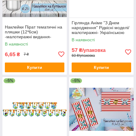
Гірлянда Аніме "З Днем
Наклейки Пірат тематичні на
народження" Рідкісні моделі/
пляшки (12*6см)
малотиражні- Українською
-малотиражні видання-
В наявності
В наявності
57
₴/упаковка
6,65
₴
7 ₴
60 ₴/упаковка
Купити
Купити
–5%
–5%