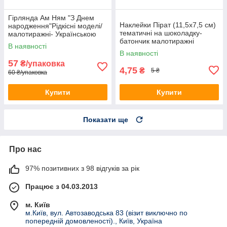
Гірлянда Ам Ням "З Днем
Наклейки Пірат (11,5х7,5 см)
народження"Рідкісні моделі/
тематичні на шоколадку-
малотиражні- Українською
батончик малотиражні
В наявності
видання-
В наявності
57
₴/упаковка
4,75
₴
5 ₴
60 ₴/упаковка
Купити
Купити
Показати ще
Про нас
97% позитивних з 98 відгуків за рік
Працює з 04.03.2013
м. Київ
м.Київ, вул. Автозаводська 83 (візит виключно по
попередній домовленості)., Київ, Україна