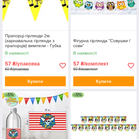
Прапорці-гірлянди 2м.
(карнавальна гірлянди з
Фігурна гірлянда "Совушки /
прапорців) вимпели - Губка
сови"
Боб, Жовтий
В наявності
В наявності
57
57
₴/упаковка
₴/комплект
60 ₴/упаковка
60 ₴/комплект
Купити
Купити
–5%
–5%