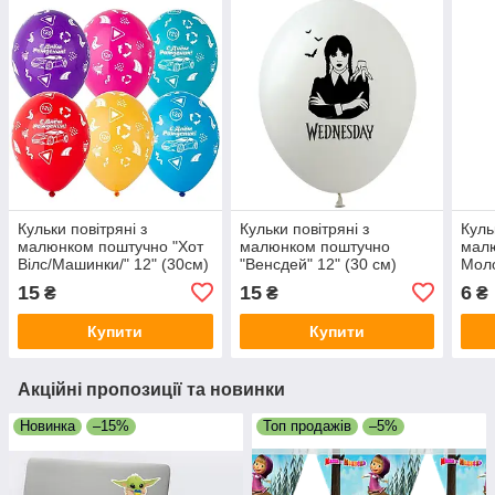
Кульки повітряні з
Кульки повітряні з
Куль
малюнком поштучно "Хот
малюнком поштучно
малю
Вілс/Машинки/" 12" (30см)
"Венсдей" 12" (30 см)
Моло
(асорті)
(бла
15
15
6
₴
₴
₴
Купити
Купити
Акційні пропозиції та новинки
Новинка
–15%
Топ продажів
–5%