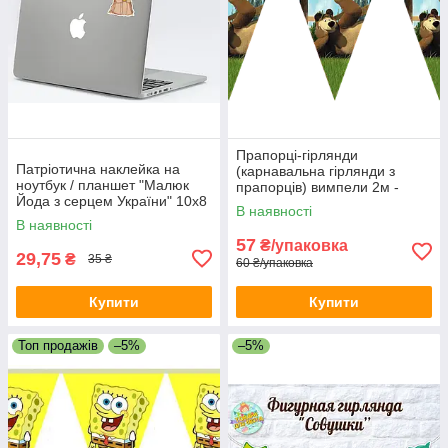
Прапорці-гірлянди
Патріотична наклейка на
(карнавальна гірлянди з
ноутбук / планшет "Малюк
прапорців) вимпели 2м -
Йода з серцем України" 10х8
Маша і Ведмідь, Різні
В наявності
см
кольори
В наявності
57
₴/упаковка
29,75
₴
35 ₴
60 ₴/упаковка
Купити
Купити
Топ продажів
–5%
–5%