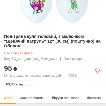
Повітряна куля гелієвий, з малюнком
"Щенячий патруль" 12" (30 см) (поштучно) на
Оболоні
Немає в наявності
Код: ТС_шар_патруль_30см_зума
Опт і роздріб
95
₴
Мінімальна сума замовлення на сайті — 400 ₴
69,80 ₴
від 5 шт.
Опис
Характеристики
Відгуки про товар
Доставка