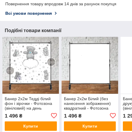
Повернення товару впродовж 14 днів за рахунок покупця
Всі умови повернення
Подібні товари компанії
Банер 2х2м Тедді білий
Банер 2х2м Білий (без
Бане
фон і зірочки - Фотозона
нанесення зображення)
друк
(вініловий) на день
квадратний - Фотозона
(він
народження (без каркасу)
(вініловий) (без каркасу) -
"Лит
1 496
1 496
1 2
₴
₴
-
"Ламінований"
Купити
Купити