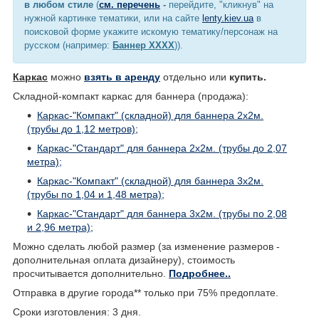
в любом стиле
(
см. перечень
-
перейдите, "кликнув" на
нужной картинке тематики, или на сайте
lenty.kiev.ua
в
поисковой форме укажите искомую тематику/персонаж на
русском (например:
Баннер ХХХХ
)).
Каркас
можно
взять в аренду
отдельно или
купить.
Складной-компакт каркас для баннера (продажа):
Каркас-"Компакт" (складной) для баннера 2х2м.
(трубы до 1,12 метров);
Каркас-"Стандарт" для баннера 2х2м. (трубы до 2,07
метра);
Каркас-"Компакт" (складной) для баннера 3х2м.
(трубы по 1,04 и 1,48 метра);
Каркас-"Стандарт" для баннера 3х2м. (трубы по 2,08
и 2,96 метра);
Можно сделать любой размер (за изменение размеров -
дополнительная оплата дизайнеру), стоимость
просчитывается дополнительно.
Подробнее..
Отправка в другие города** только при 75% предоплате.
Сроки изготовления: 3 дня.