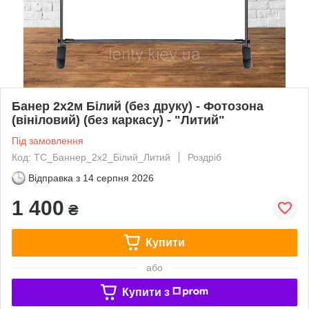
Банер 2х2м Білий (без друку) - Фотозона
(вініловий) (без каркасу) - "Литий"
Під замовлення
Код: ТС_Баннер_2х2_Білий_Литий
Роздріб
Відправка з
14 серпня 2026
1 400
₴
Купити
або
Купити з