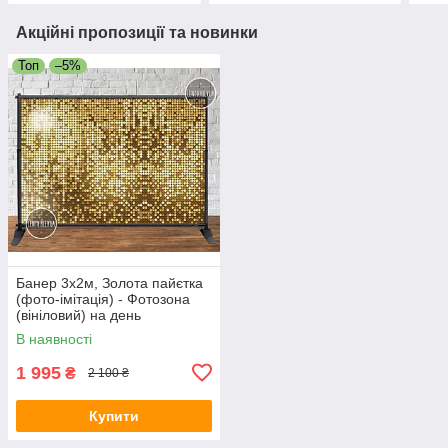
Акційні пропозиції та новинки
Топ
–5%
Банер 3х2м, Золота пайєтка
(фото-імітація) - Фотозона
(вініловий) на день
народження (без каркасу) -
В наявності
1 995
₴
2 100 ₴
Купити