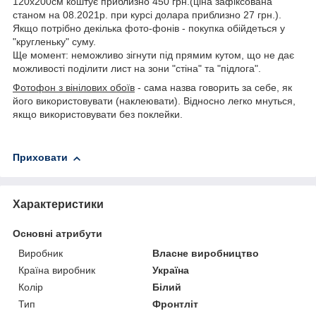
120х200см коштує приблизно 450 грн.(ціна зафіксована
станом на 08.2021р. при курсі долара приблизно 27 грн.).
Якщо потрібно декілька фото-фонів - покупка обійдеться у
"кругленьку" суму.
Ще момент: неможливо зігнути під прямим кутом, що не дає
можливості поділити лист на зони "стіна" та "підлога".
Фотофон з вінілових обоїв
- сама назва говорить за себе, як
його використовувати (наклеювати). Відносно легко мнуться,
якщо використовувати без поклейки.
Приховати
Характеристики
Основні атрибути
Виробник
Власне виробництво
Країна виробник
Україна
Колір
Білий
Тип
Фронтліт