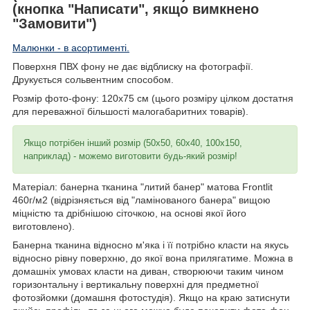
(кнопка "Написати", якщо вимкнено
"Замовити")
Малюнки - в асортименті.
Поверхня ПВХ фону не дає відблиску на фотографії.
Друкується сольвентним способом.
Розмір фото-фону: 120х75 см (цього розміру цілком достатня
для переважної більшості малогабаритних товарів).
Якщо потрібен інший розмір (50х50, 60х40, 100х150,
наприклад) - можемо виготовити будь-який розмір!
Матеріал: банерна тканина "литий банер" матова Frontlit
460г/м2 (відрізняється від "ламінованого банера" вищою
міцністю та дрібнішою сіточкою, на основі якої його
виготовлено).
Банерна тканина відносно м'яка і її потрібно класти на якусь
відносно рівну поверхню, до якої вона прилягатиме. Можна в
домашніх умовах класти на диван, створюючи таким чином
горизонтальну і вертикальну поверхні для предметної
фотозйомки (домашня фотостудія). Якщо на краю затиснути