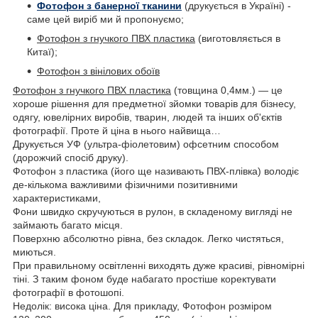
Фотофон з банерної тканини
(друкується в Україні) -
саме цей виріб ми й пропонуємо;
Фотофон з гнучкого ПВХ пластика
(виготовляється в
Китаї);
Фотофон з вінілових обоїв
Фотофон з гнучкого ПВХ пластика
(товщина 0,4мм.) — це
хороше рішення для предметної зйомки товарів для бізнесу,
одягу, ювелірних виробів, тварин, людей та інших об'єктів
фотографії. Проте й ціна в нього найвища…
Друкується УФ (ультра-фіолетовим) офсетним способом
(дорожчий спосіб друку).
Фотофон з пластика (його ще називають ПВХ-плівка) володіє
де-кількома важливими фізичними позитивними
характеристиками,
Фони швидко скручуються в рулон, в складеному вигляді не
займають багато місця.
Поверхню абсолютно рівна, без складок. Легко чистяться,
миються.
При правильному освітленні виходять дуже красиві, рівномірні
тіні. З таким фоном буде набагато простіше коректувати
фотографії в фотошопі.
Недолік: висока ціна. Для прикладу, Фотофон розміром