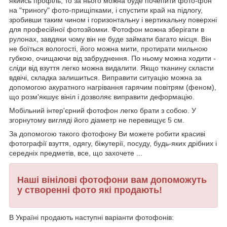
якийсь профіль, то за нього можна буде почепити фото-фон
на "триногу" фото-прищіпками, і спустити край на підлогу,
зробивши таким чином і горизонтальну і вертикальну поверхні
для професійної фотозйомки. Фотофон можна зберігати в
рулонах, завдяки чому він не буде займати багато місця. Він
не боїться вологості, його можна мити, протирати мильною
губкою, очищаючи від забруднення. По ньому можна ходити -
сліди від взуття легко можна видалити. Якщо тканину скласти
вдвічі, складка залишиться. Виправити ситуацію можна за
допомогою акуратного нагрівання гарячим повітрям (феном),
що розм'якшує вініл і дозволяє виправити деформацію.
Мобільний інтер'єрний фотофон легко брати з собою. У
згорнутому вигляді його діаметр не перевищує 5 см.
За допомогою такого фотофону Ви можете робити красиві
фотографії взуття, одягу, біжутерії, посуду, будь-яких дрібних і
середніх предметів, все, що захочете ...
Наші вінілові фотофони вам допоможуть
у створенні фото які продають!
В Україні продають наступні варіанти фотофонів: