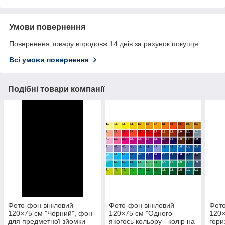
Умови повернення
Повернення товару впродовж 14 днів за рахунок покупця
Всі умови повернення
Подібні товари компанії
Фото-фон вініловий
Фото-фон вініловий
Фото
120×75 см "Чорний", фон
120×75 см "Одного
120×
для предметної зйомки
якогось кольору - колір на
гори