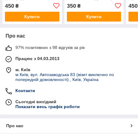
ПВХ (банерна тканина)
вибір", фон для
фон 
450
350
450
₴
₴
предметної зйомки ПВХ
зйом
(банерна тканина)
ткан
Купити
Купити
Про нас
97% позитивних з 98 відгуків за рік
Працює з 04.03.2013
м. Київ
м.Київ, вул. Автозаводська 83 (візит виключно по
попередній домовленості)., Київ, Україна
Контакти
Сьогодні вихідний
Показати весь графік роботи
Про нас