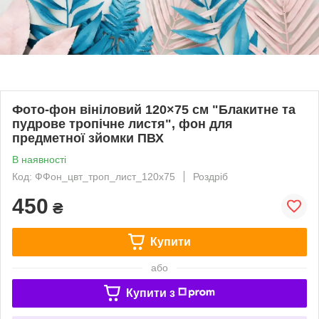
Фото-фон вініловий 120×75 см "Блакитне та
пудрове тропічне листя", фон для
предметної зйомки ПВХ
В наявності
Код: ФФон_цвт_троп_лист_120х75
Роздріб
450
₴
Купити
або
Купити з