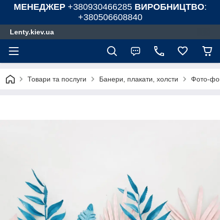
МЕНЕДЖЕР
+380930466285
ВИРОБНИЦТВО
:
+380506608840
Lenty.kiev.ua
Товари та послуги
Банери, плакати, холсти
Фото-фон