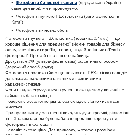
Фотофон з банерної тканини
(друкується в Україні) -
саме цей виріб ми й пропонуємо;
Фотофон з гнучкого ПВХ пластика
(виготовляється в
Китаї);
Фотофон з вінілових обоїв
Фотофон з гнучкого ПВХ пластика
(товщина 0,4мм.) — це
хороше рішення для предметної зйомки товарів для бізнесу,
одягу, ювелірних виробів, тварин, людей та інших об'єктів
фотографії. Проте й ціна в нього найвища…
Друкується УФ (ультра-фіолетовим) офсетним способом
(дорожчий спосіб друку).
Фотофон з пластика (його ще називають ПВХ-плівка) володіє
де-кількома важливими фізичними позитивними
характеристиками,
Фони швидко скручуються в рулон, в складеному вигляді не
займають багато місця.
Поверхню абсолютно рівна, без складок. Легко чистяться,
миються.
При правильному освітленні виходять дуже красиві, рівномірні
тіні. З таким фоном буде набагато простіше коректувати
фотографії в фотошопі.
Недолік: висока ціна. Для прикладу, Фотофон розміром