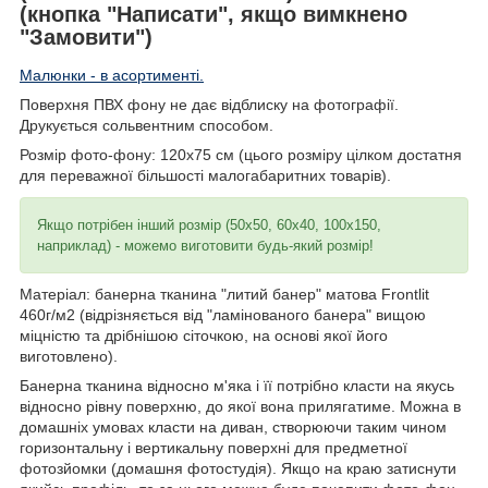
(кнопка "Написати", якщо вимкнено
"Замовити")
Малюнки - в асортименті.
Поверхня ПВХ фону не дає відблиску на фотографії.
Друкується сольвентним способом.
Розмір фото-фону: 120х75 см (цього розміру цілком достатня
для переважної більшості малогабаритних товарів).
Якщо потрібен інший розмір (50х50, 60х40, 100х150,
наприклад) - можемо виготовити будь-який розмір!
Матеріал: банерна тканина "литий банер" матова Frontlit
460г/м2 (відрізняється від "ламінованого банера" вищою
міцністю та дрібнішою сіточкою, на основі якої його
виготовлено).
Банерна тканина відносно м'яка і її потрібно класти на якусь
відносно рівну поверхню, до якої вона прилягатиме. Можна в
домашніх умовах класти на диван, створюючи таким чином
горизонтальну і вертикальну поверхні для предметної
фотозйомки (домашня фотостудія). Якщо на краю затиснути