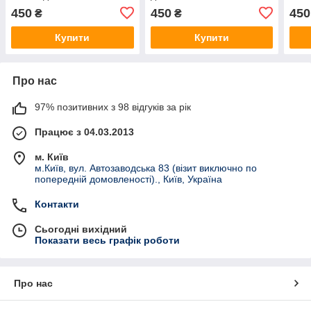
гарбузів, чашка кави" тло
клена", фон для
евка
450
450
450
₴
₴
для предметної зйомки
предметної зйомки ПВХ
пред
ПВХ
Купити
Купити
Про нас
97% позитивних з 98 відгуків за рік
Працює з 04.03.2013
м. Київ
м.Київ, вул. Автозаводська 83 (візит виключно по
попередній домовленості)., Київ, Україна
Контакти
Сьогодні вихідний
Показати весь графік роботи
Про нас