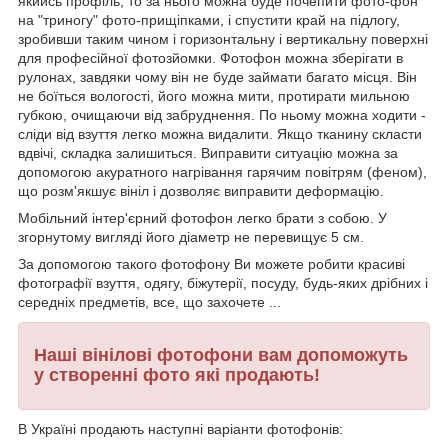
якийсь профіль, то за нього можна буде почепити фото-фон
на "триногу" фото-прищіпками, і спустити край на підлогу,
зробивши таким чином і горизонтальну і вертикальну поверхні
для професійної фотозйомки. Фотофон можна зберігати в
рулонах, завдяки чому він не буде займати багато місця. Він
не боїться вологості, його можна мити, протирати мильною
губкою, очищаючи від забруднення. По ньому можна ходити -
сліди від взуття легко можна видалити. Якщо тканину скласти
вдвічі, складка залишиться. Виправити ситуацію можна за
допомогою акуратного нагрівання гарячим повітрям (феном),
що розм'якшує вініл і дозволяє виправити деформацію.
Мобільний інтер'єрний фотофон легко брати з собою. У
згорнутому вигляді його діаметр не перевищує 5 см.
За допомогою такого фотофону Ви можете робити красиві
фотографії взуття, одягу, біжутерії, посуду, будь-яких дрібних і
середніх предметів, все, що захочете ...
Наші вінілові фотофони вам допоможуть
у створенні фото які продають!
В Україні продають наступні варіанти фотофонів: