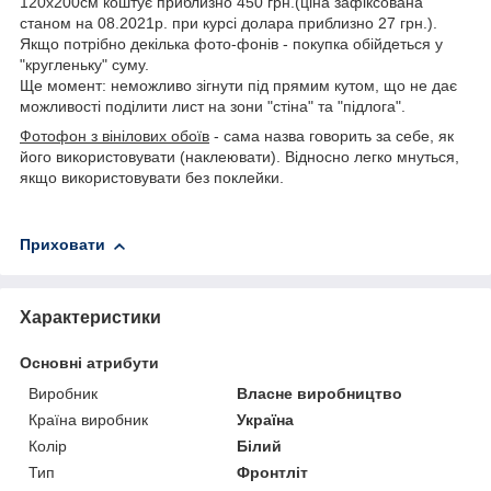
120х200см коштує приблизно 450 грн.(ціна зафіксована
станом на 08.2021р. при курсі долара приблизно 27 грн.).
Якщо потрібно декілька фото-фонів - покупка обійдеться у
"кругленьку" суму.
Ще момент: неможливо зігнути під прямим кутом, що не дає
можливості поділити лист на зони "стіна" та "підлога".
Фотофон з вінілових обоїв
- сама назва говорить за себе, як
його використовувати (наклеювати). Відносно легко мнуться,
якщо використовувати без поклейки.
Приховати
Характеристики
Основні атрибути
Виробник
Власне виробництво
Країна виробник
Україна
Колір
Білий
Тип
Фронтліт