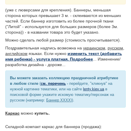
(уже с люверсами для крепления). Баннеры, меньшая
сторона которых превышает 3 м. - склеиваются из меньших
частей. Если баннер изготовить из более прочной ткани
("Литой" - используется для больших размеров (более 3м.
сторона)) - в названии товара это будет указано.
Можно сделать любой размер (стоимость просчитывается).
Поздравительная надпись возможна на
украинском
,
русском
,
английском
языках. Если нужно
изменить текст (добавить
имя ребенка) - услуга платная. Подробнее
... Изменение/
разработка дизайна - дороже...
Вы можете заказать коллекцию праздничной атрибутике
в любом стиле
(
см. перечень
-
перейдите, "кликнув" на
нужной картинке тематики, или на сайте
lenty.kiev.ua
в
поисковой форме укажите искомую тематику/персонаж на
русском (например:
Баннер ХХХХ
)).
Каркас
можно
купить.
Складной-компакт каркас для баннера (продажа):