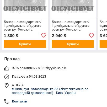
Банер не стандартного/
Банер не стандартного/
Бане
індивідуального/другого
індивідуального/другого
інди
розміру. Фотозона
розміру. Фотозона
розм
(вініловий) — 2,5х1.5 м. за
(вініловий) — 3х3 м. за
(він
1 300
2 940
3 6
₴
₴
макетом замовника
макетом замовника
мак
"Литий"
"Лит
Купити
Купити
Про нас
97% позитивних з 98 відгуків за рік
Працює з 04.03.2013
м. Київ
м.Київ, вул. Автозаводська 83 (візит виключно по
попередній домовленості)., Київ, Україна
Контакти