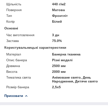
Щільність
440 г/м2
Поверхня
Матова
Тип
Фронтліт
Колір
Білий
Основні
Час виготовлення
3 дн
Застава
75.0%
Користувальницькі характеристики
Матеріал
Банерна тканина
Опис банера
Різні моделі
Довжина
2500 мм
Висота
2000 мм
Тематика свята
Анімоване свято, День
Народження, Дитяче свято
Розмір банера
2,5х5
Приховати