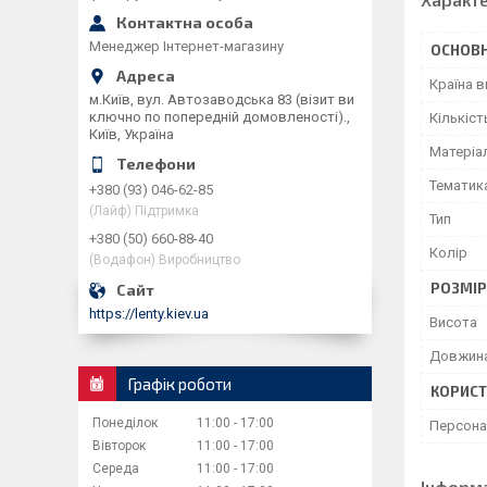
Менеджер Інтернет-магазину
ОСНОВН
Країна 
м.Київ, вул. Автозаводська 83 (візит ви
ключно по попередній домовленості).,
Кількіст
Київ, Україна
Матеріа
Тематик
+380 (93) 046-62-85
(Лайф) Підтримка
Тип
+380 (50) 660-88-40
Колір
(Водафон) Виробництво
РОЗМІ
https://lenty.kiev.ua
Висота
Довжин
Графік роботи
КОРИСТ
Понеділок
11:00
17:00
Персон
Вівторок
11:00
17:00
Середа
11:00
17:00
Інформ