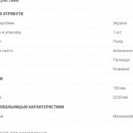
І АТРИБУТИ
виробник
Україна
ь в упаковці
1 шт.
л
Папір
а свята
Анімоване
Гірлянда
Рожевий
РИ
150 мм
а
2250 мм
УВАЛЬНИЦЬКІ ХАРАКТЕРИСТИКИ
аж
Маленький
ація для замовлення