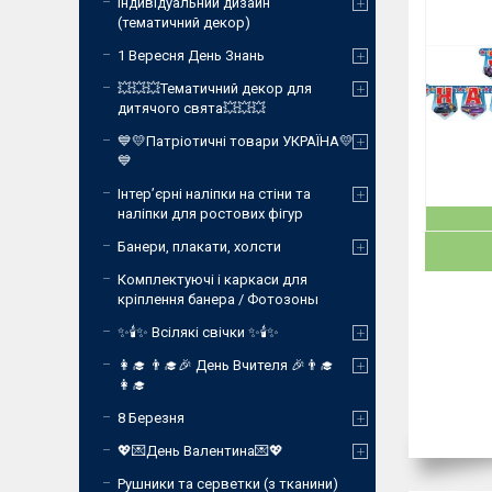
Індивідуальний дизайн
(тематичний декор)
1 Вересня День Знань
💥💥💥Тематичний декор для
дитячого свята💥💥💥
💙💛Патріотичні товари УКРАЇНА💛
💙
Інтер’єрні наліпки на стіни та
наліпки для ростових фігур
Банери, плакати, холсти
Комплектуючі і каркаси для
кріплення банера / Фотозоны
✨🕯️✨ Всілякі свічки ✨🕯️✨
👩‍🎓 👨‍🎓🎉 День Вчителя 🎉👨‍🎓
👩‍🎓
8 Березня
💖💌День Валентина💌💖
Рушники та серветки (з тканини)