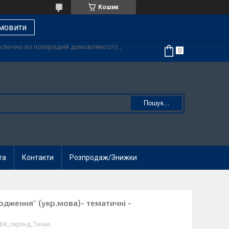
Кошик
мовити
иключно по попередній домовленості).,
Пошук...
та
Контакти
Розпродаж/Знижки
одження" (укр.мова)- тематичні -
ВК_гирлнд_Тачки