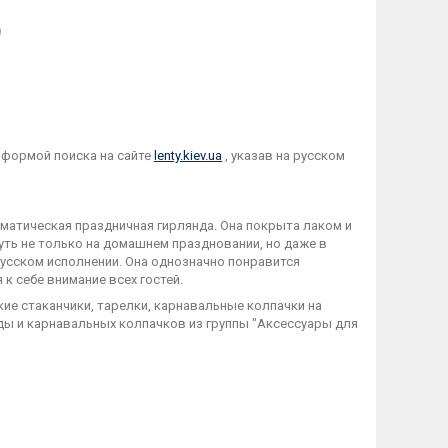
)
 формой поиска на сайте
lenty.kiev.ua
, указав на русском
матическая праздничная гирлянда. Она покрыта лаком и
уть не только на домашнем праздновании, но даже в
русском исполнении. Она однозначно понравится
к себе внимание всех гостей.
е стаканчики, тарелки, карнавальные колпачки на
ды и карнавальных колпачков из группы "Аксессуары для