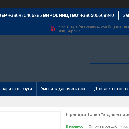
ЖЕР
+380930466285
ВИРОБНИЦТВО
: +380506608840
За
м.Київ, вул. Автозаводська 83 (візит в
Київ, Україна
овари та послуги
Умови надання знижок
Доставка та опла
Гірлянда Тачки "З Днем нар
В наявності
Оптом і в роздріб
Код: