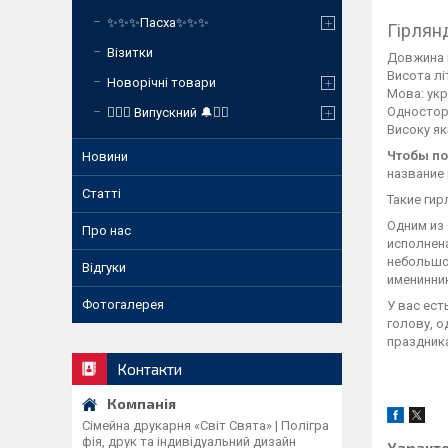
✨✨✨Пасха✨✨✨
Гірлян
Візитки
Довжина г
Висота літ
Новорічні товари
Мова: укр
Одностор
❤️‍🔥🔔 Випускний 🔔❤️‍🔥
Високу як
Чтобы по
Новини
название
Статті
Такие гир
Одним из
Про нас
исполнена
небольшом
Відгуки
именинник
Фотогалерея
У вас ес
голову, о
праздника
Контакти
Сімейна друкарня «Світ Свята» | Полігра
фія, друк та індивідуальний дизайн
Характ