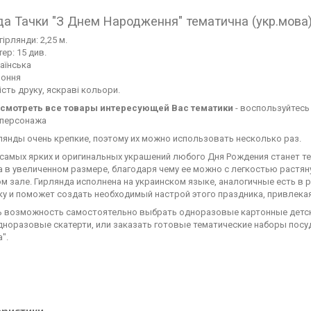
да Тачки "З Днем Народження" тематична (укр.мова
ірлянди: 2,25 м.
ер: 15 див.
аїнська
оння
ість друку, яскраві кольори.
смотреть все товары интересующей Вас тематики
- воспользуйтесь
 персонажа
лянды очень крепкие, поэтому их можно использовать несколько раз.
 самых ярких и оригинальных украшений любого Дня Рождения станет те
 в увеличенном размере, благодаря чему ее можно с легкостью растян
 зале. Гирлянда исполнена на украинском языке, аналогичные есть в 
у и поможет создать необходимый настрой этого праздника, привлекая 
ть возможность самостоятельно выбрать одноразовые картонные детски
дноразовые скатерти, или заказать готовые тематические наборы посу
".
еристики