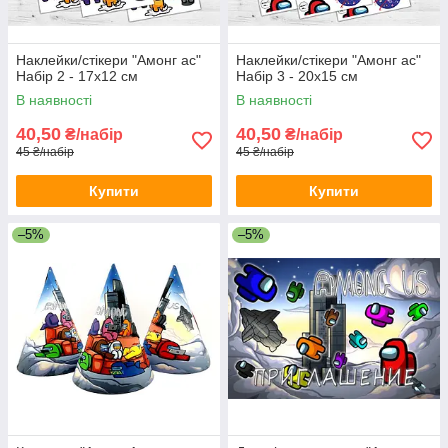
Наклейки/стікери "Амонг ас"
Наклейки/стікери "Амонг ас"
Набір 2 - 17х12 см
Набір 3 - 20х15 см
В наявності
В наявності
40,50
40,50
₴/набір
₴/набір
45 ₴/набір
45 ₴/набір
Купити
Купити
–5%
–5%