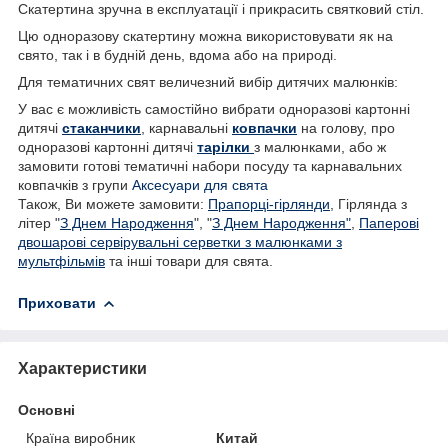
Скатертина зручна в експлуатації і прикрасить святковий стіл.
Цю одноразову скатертину можна використовувати як на
свято, так і в будній день, вдома або на природі.
Для тематичних свят величезний вибір дитячих малюнків:
У вас є можливість самостійно вибрати одноразові картонні
дитячі
стаканчики
, карнавальні
ковпачки
на голову, про
одноразові картонні дитячі
тарілки
з малюнками, або ж
замовити готові тематичні набори посуду та карнавальних
ковпачків з групи
Аксесуари для свята
Також, Ви можете замовити:
Прапорці-гірлянди
, Гірлянда з
літер "
З Днем Народження
", "
З Днем Народження"
,
Паперові
двошарові сервірувальні серветки з малюнками з
мультфільмів
та інші товари для свята.
Приховати
Характеристики
Основні
Країна виробник
Китай