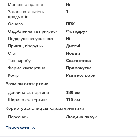
Машинне прання
Ні
Загальна кількість
1
предметів
Основа
ПВХ
Оздоблення та прикраси
Фотодрук
Подарункова упаковка
Ні
Принти, візерунки
Дитячі
Стан
Новий
Тип виробу
Скатертина
Форма скатертини
Прямокутна
Колір
Різні кольори
Розміри скатертини
Довжина скатертини
180 см
Ширина скатертини
110 см
Користувальницькі характеристики
Персонаж
Людина павук
Приховати