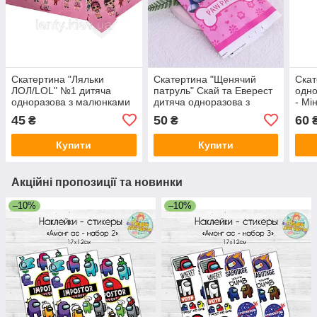
Скатертина "Ляльки
Скатертина "Щенячий
Скат
ЛОЛ/LOL" №1 дитяча
патруль" Скай та Еверест
одно
одноразова з малюнками
дитяча одноразова з
- Мін
-
малюнками —
Дона
45
50
60
₴
₴
Купити
Купити
Акційні пропозиції та новинки
–10%
–10%