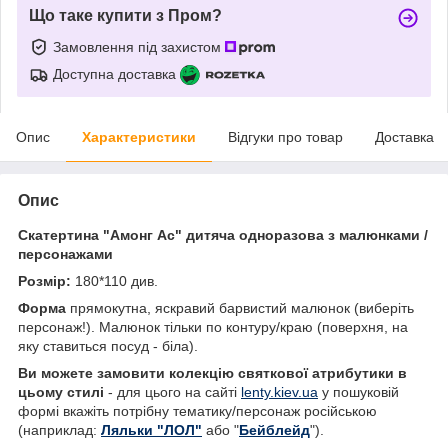
Що таке купити з Пром?
Замовлення під захистом
Доступна доставка
Опис
Характеристики
Відгуки про товар
Доставка
Опис
Скатертина "Амонг Ас" дитяча одноразова з малюнками /
персонажами
Розмір:
180*110 див.
Форма
прямокутна, яскравий барвистий малюнок (виберіть
персонаж!). Малюнок тільки по контуру/краю (поверхня, на
яку ставиться посуд - біла).
Ви можете замовити колекцію святкової атрибутики в
цьому стилі
- для цього на сайті
lenty.kiev.ua
у пошуковій
формі вкажіть потрібну тематику/персонаж російською
(наприклад:
Ляльки "ЛОЛ"
або "
Бейблейд
").