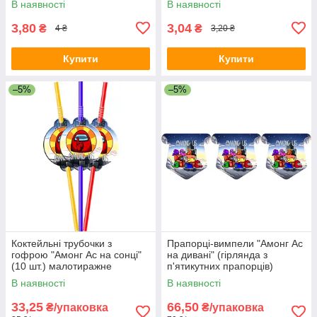
В наявності
В наявності
3,80
3,04
₴
₴
4 ₴
3,20 ₴
Купити
Купити
–5%
–5%
Коктейльні трубочки з
Прапорці-вимпели "Амонг Ас
гофрою "Амонг Ас на сонці"
на дивані" (гірлянда з
(10 шт.) малотиражне
п'ятикутних прапорців)
видання-
вимпели -малотиражні
В наявності
В наявності
видання-
33,25
66,50
₴/упаковка
₴/упаковка