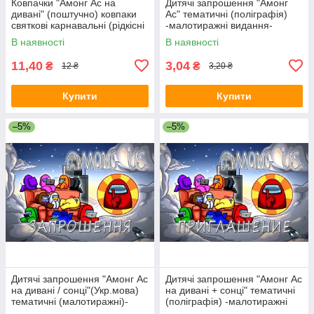
Ковпачки "Амонг Ас на
Дитячі запрошення "Амонг
дивані" (поштучно) ковпаки
Ас" тематичні (поліграфія)
святкові карнавальні (рідкісні
-малотиражні видання-
колекції) малотиражн
Російською
В наявності
В наявності
11,40
3,04
₴
₴
12 ₴
3,20 ₴
Купити
Купити
–5%
–5%
Дитячі запрошення "Амонг Ас
Дитячі запрошення "Амонг Ас
на дивані / сонці"(Укр.мова)
на дивані + сонці" тематичні
тематичні (малотиражні)-
(поліграфія) -малотиражні
видання- Російською