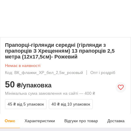
Прапорці-гірлянди середні (гірлянди з
прапорців З Хрещенням) 13 прапорців 2,5
метра (12х17,5см)- Рожевий
Немає в наявності
Код: ВК_флажки_ХР_бел_2,5м_розовый
Опт і роздріб
50
₴/упаковка
Мінімальна сума замовлення на сайті — 400 ₴
45 ₴
від 5 упаковок
40 ₴
від 10 упаковок
Опис
Характеристики
Відгуки про товар
Доставка