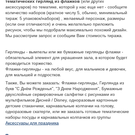
тематических гирлянд из флажков
(или других
аксессуаров) по тематике, которой у нас еще нет - сообщите
количество наборов (кратное числу 5, обычно, минимальный
тираж: 5 упаковок/наборов) , желаемый персонаж, размеры
(если они отличаются) и очень желательно приложить
рисунок, чтобы мы подобрали максимально похожий дизайн.
Мы рассмотрим запрос и сообщим Вам стоимость тиража.
Гирлянды - вымпелы или же бумажные гирлянды флажки -
обязательный элемент для украшения зала, в котором будет
проводиться торжество.
Флажки-гирлянды - на любой вкус, для мальчиков и девочек,
для малышей и подростков.
Также, Вы можете заказать: Флажки-гирлянды, Гирлянда из
букв "С Днём Рожденья", "З Днем Народження", Бумажные
двухслойные сервировочные салфетки с рисунками из
мультфильмов Дисней / Disney, одноразовые картонные
детские стаканчики, карнавальные колпачки на голову,
одноразовые скатерти, или же заказать готовые тематические
наборы посуды и карнавальных колпачков из группы
Аксессуары для праздника