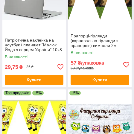
Прапорці-гірлянди
Патріотична наклейка на
(карнавальна гірлянди з
ноутбук / планшет "Малюк
прапорців) вимпели 2м -
Йода з серцем України" 10х8
Маша і Ведмідь, Різні
В наявності
см
кольори
В наявності
57
₴/упаковка
29,75
₴
35 ₴
60 ₴/упаковка
Купити
Купити
Топ продажів
–5%
–5%