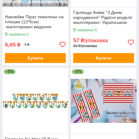
Гірлянда Аніме "З Днем
Наклейки Пірат тематичні на
народження" Рідкісні моделі/
пляшки (12*6см)
малотиражні- Українською
-малотиражні видання-
В наявності
В наявності
57
₴/упаковка
6,65
₴
7 ₴
60 ₴/упаковка
Купити
Купити
–5%
–5%
Гірлянда Ам Ням "З Днем