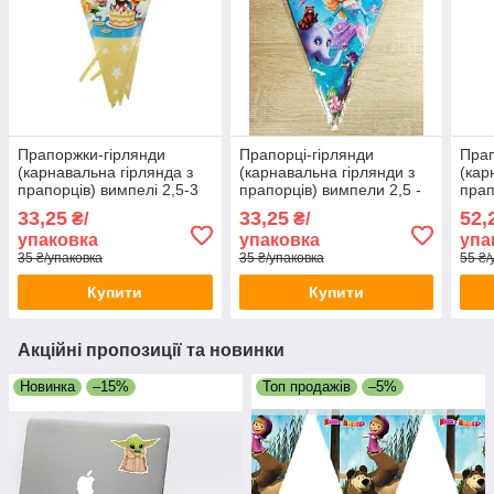
Прапоржки-гірлянди
Прапорці-гірлянди
Прап
(карнавальна гірлянда з
(карнавальна гірлянди з
(кар
прапорців) вимпелі 2,5-3
прапорців) вимпели 2,5 -
прап
метри — Міккі та його
3 метри - Барбі,
3 ме
33,25
33,25
52,
₴/
₴/
друзі
Блакитний
LOL,
упаковка
упаковка
упа
35 ₴/упаковка
35 ₴/упаковка
55 ₴/
Купити
Купити
Акційні пропозиції та новинки
Новинка
–15%
Топ продажів
–5%