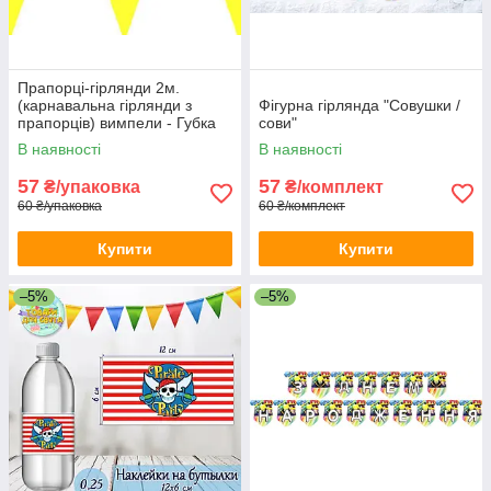
Прапорці-гірлянди 2м.
(карнавальна гірлянди з
Фігурна гірлянда "Совушки /
прапорців) вимпели - Губка
сови"
Боб, Жовтий
В наявності
В наявності
57
57
₴/упаковка
₴/комплект
60 ₴/упаковка
60 ₴/комплект
Купити
Купити
–5%
–5%