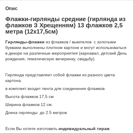
Опис
Флажки-гирлянды средние (гирлянда из
флажков З Хрещенням) 13 флажков 2,5
метра (12х17,5см)
Гирлянды-флажки
из флажков / вымпелов с золотыми
буквами выполнены плотном картоне и могут использоваться
в декоре на различные мероприятия (карнавал, детский День
рождения, тематическую вечеринку, свадьбу).
Гирлянда представляет собой флажки из разного цвета
картона.
в комплект входит лента для соединения флажков.
Высота флажков 17,5 см
Ширина флажков 12 см.
Длина гирлянды: до 2.5 метров
Если Вы хотите изготовить
индивидуальный тираж