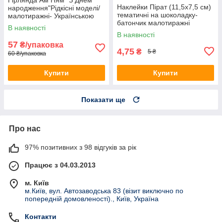
Наклейки Пірат (11,5х7,5 см)
народження"Рідкісні моделі/
тематичні на шоколадку-
малотиражні- Українською
батончик малотиражні
В наявності
видання-
В наявності
57
₴/упаковка
4,75
₴
5 ₴
60 ₴/упаковка
Купити
Купити
Показати ще
Про нас
97% позитивних з 98 відгуків за рік
Працює з 04.03.2013
м. Київ
м.Київ, вул. Автозаводська 83 (візит виключно по
попередній домовленості)., Київ, Україна
Контакти