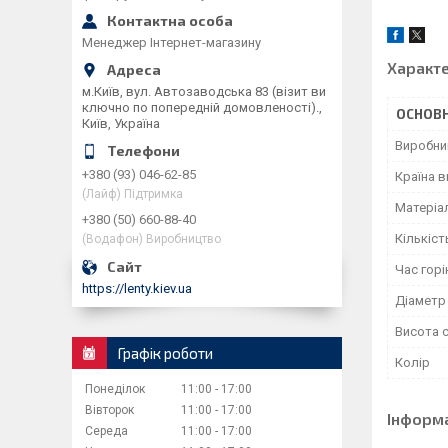
Менеджер Інтернет-магазину
Характ
м.Київ, вул. Автозаводська 83 (візит ви
ключно по попередній домовленості).,
ОСНОВН
Київ, Україна
Виробни
+380 (93) 046-62-85
Країна 
(Лайф) Підтримка
Матеріа
+380 (50) 660-88-40
Кількіст
(Водафон) Виробництво
Час горі
https://lenty.kiev.ua
Діаметр
Висота с
Графік роботи
Колір
Понеділок
11:00
17:00
Вівторок
11:00
17:00
Інформ
Середа
11:00
17:00