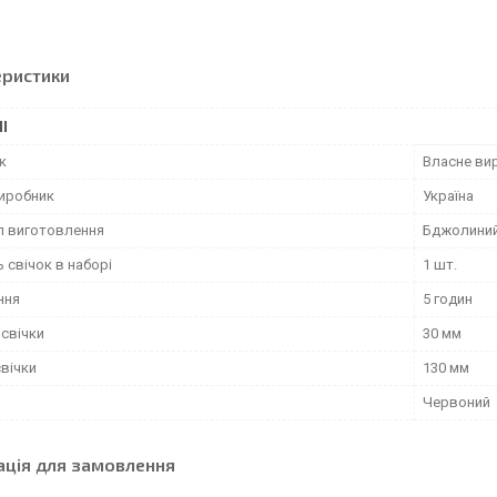
еристики
І
к
Власне ви
виробник
Україна
л виготовлення
Бджолиний
ь свічок в наборі
1 шт.
ння
5 годин
 свічки
30 мм
вічки
130 мм
Червоний
ація для замовлення