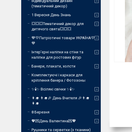
Індивідуальний дизайн
(тематичний декор)
1 Вересня День Знань
💥💥💥Тематичний декор для
дитячого свята💥💥💥
💙💛Патріотичні товари УКРАЇНА💛
💙
Інтер’єрні наліпки на стіни та
наліпки для ростових фігур
Банери, плакати, холсти
Комплектуючі і каркаси для
кріплення банера / Фотозоны
✨🕯️✨ Всілякі свічки ✨🕯️✨
👩‍🎓 👨‍🎓🎉 День Вчителя 🎉👨‍🎓
👩‍🎓
8 Березня
💖💌День Валентина💌💖
Рушники та серветки (з тканини)