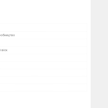
робництво
 віск