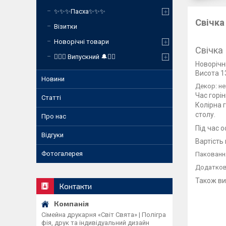
✨✨✨Пасха✨✨✨
Свічка
Візитки
Новорічні товари
Свічка
❤️‍🔥🔔 Випускний 🔔❤️‍🔥
Новорічні
Висота 13
Новини
Декор: н
Час горін
Статті
Колірна 
столу.
Про нас
Під час 
Відгуки
Вартість 
Фотогалерея
Паковання
Додатков
Також ви
Контакти
Сімейна друкарня «Світ Свята» | Полігра
фія, друк та індивідуальний дизайн