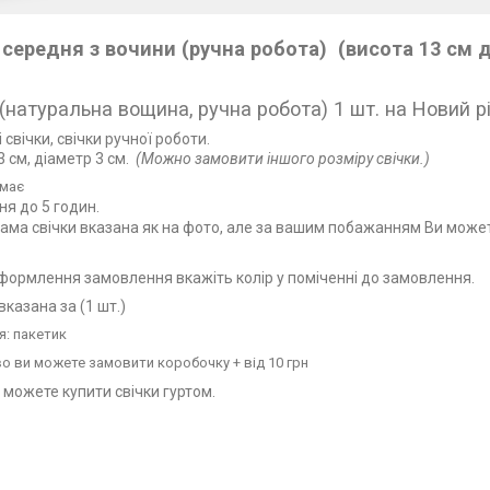
 середня з вочини (ручна робота) (висота 13 см 
 (натуральна вощина, ручна робота) 1 шт. на Новий р
 свічки, свічки ручної роботи.
 см, діаметр 3 см.
(Можно замовити іншого розміру свічки.)
емає
ня до 5 годин.
гама свічки вказана як на фото, але за вашим побажанням Ви можете
оформлення замовлення вкажіть колір у поміченні до замовлення.
вказана за (1 шт.)
: пакетик
о ви можете замовити коробочку + від 10 грн
 можете купити свічки гуртом.