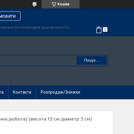
Кошик
мовити
иключно по попередній домовленості).,
Пошук...
та
Контакти
Розпродаж/Знижки
чна робота) (висота 13 см діаметр 3 см)