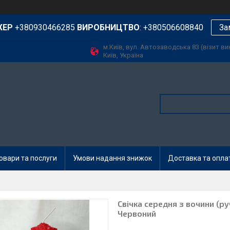
ЖЕР
+380930466285
ВИРОБНИЦТВО
: +380506608840
За
м.Київ, вул. Автозаводська 83 (візит в
Київ, Україна
овари та послуги
Умови надання знижок
Доставка та опла
Свічка середня з вочини (ру
Червоний