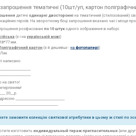
 запрошення тематичні (10шт/уп, картон поліграфічн
рошення
дитячі
одинарні двосторонні
на тематичний (стилізований) с
каційних героїв. На зворотному боці запрошення вказано час і місце про
апрошення розфасовані
по 10 штук
одного зображення в наборі.
сійська
(є і на
українській мові
)
118*77 мм.
Поліграфічний картон
(є й дешевші -
на
фотопапері
)
: Лак
і написано:
____
_______
______
_________________
 на свято!
етерпінням!
____ 20__р.
адресою ___________________________
________________________________
ете замовити колекці
ю святкової атрибутики в цьому ж стилі по зс
хотите изготовить
индивидуальный тираж пригласительных
(или друг