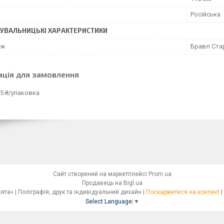
Російська
УВАЛЬНИЦЬКІ ХАРАКТЕРИСТИКИ
аж
Бравл Ста
ація для замовлення
5 ₴/упаковка
Сайт створений на маркетплейсі
Prom.ua
Продавець на Bigl.ua
Сімейна друкарня «Світ Свята» | Поліграфія, друк та індивідуальний дизайн |
Поскаржитися на контент
|
Select Language
▼