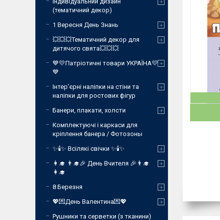
Індивідуальний дизайн
(тематичний декор)
1 Вересня День Знань
💥💥💥Тематичний декор для
дитячого свята💥💥💥
💙💛Патріотичні товари УКРАЇНА💛
💙
Інтер’єрні наліпки на стіни та
наліпки для ростових фігур
Банери, плакати, холсти
Комплектуючі і каркаси для
кріплення банера / Фотозоны
✨🕯️✨ Всілякі свічки ✨🕯️✨
👩‍🎓 👨‍🎓🎉 День Вчителя 🎉👨‍🎓
👩‍🎓
8 Березня
💖💌День Валентина💌💖
Рушники та серветки (з тканини)