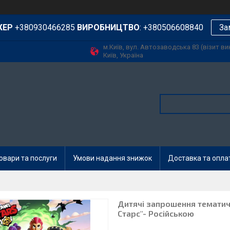
ЖЕР
+380930466285
ВИРОБНИЦТВО
: +380506608840
За
м.Київ, вул. Автозаводська 83 (візит в
Київ, Україна
овари та послуги
Умови надання знижок
Доставка та опла
Дитячі запрошення тематичн
Старс"- Російською