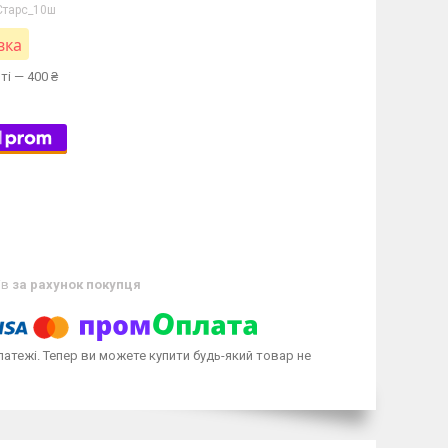
Старс_10ш
вка
ті — 400 ₴
ів
за рахунок покупця
латежі. Тепер ви можете купити будь-який товар не