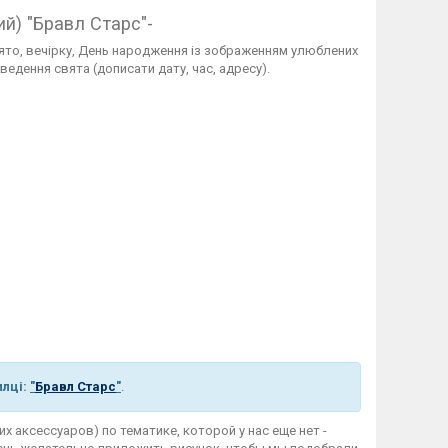
ий) "Бравл Старс"-
вято, вечірку, День народження із зображенням улюблених
ведення свята (дописати дату, час, адресу).
илці:
"
Бравл Старс
"
.
их аксессуаров) по тематике, которой у нас еще нет -