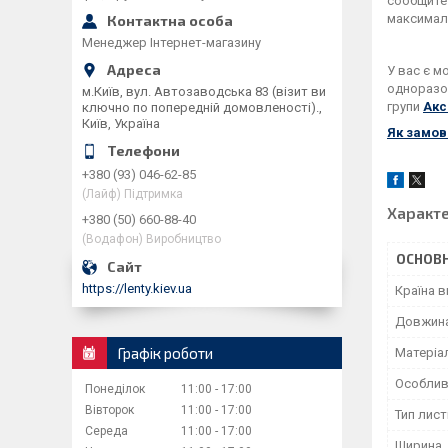
сообщите
максимал
Менеджер Інтернет-магазину
У вас є м
одноразов
м.Київ, вул. Автозаводська 83 (візит ви
групи
Акс
ключно по попередній домовленості).,
Київ, Україна
Як
замов
+380 (93) 046-62-85
(Лайф) Підтримка
Характ
+380 (50) 660-88-40
(Водафон) Виробництво
ОСНОВН
https://lenty.kiev.ua
Країна 
Довжин
Графік роботи
Матеріа
Особлив
Понеділок
11:00
17:00
Вівторок
11:00
17:00
Тип лист
Середа
11:00
17:00
Ширина