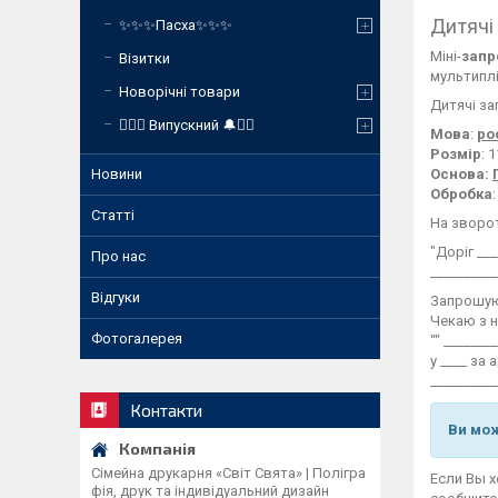
Дитячі
✨✨✨Пасха✨✨✨
Міні-
зап
Візитки
мультиплі
Новорічні товари
Дитячі з
❤️‍🔥🔔 Випускний 🔔❤️‍🔥
Мова
:
ро
Розмір
: 
Основа:
Новини
Обробка
Статті
На зворот
"Доріг ___
Про нас
__________
Відгуки
Запрошую
Чекаю з н
Фотогалерея
"" _______
у ____ за 
__________
Контакти
Ви мож
Сімейна друкарня «Світ Свята» | Полігра
Если Вы 
фія, друк та індивідуальний дизайн