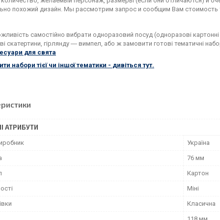
 количество, желаемый персонаж, размеры (если они отличаются) и о
ьно похожий дизайн. Мы рассмотрим запрос и сообщим Вам стоимость 
ожливість самостійно вибрати одноразовий посуд (одноразові картонні т
і скатертини, гірлянду ― вимпел, або ж замовити готові тематичні набо
есуари для свята
ити
набори
тієї
чи іншої
тематики
-
дивіться
тут.
еристики
І АТРИБУТИ
виробник
Україна
а
76 мм
л
Картон
ості
Міні
івки
Класична
118 мм