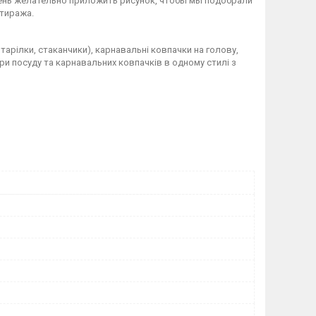
чень желательно приложить рисунок, чтобы мы подобрали
тиража.
арілки, стаканчики), карнавальні ковпачки на голову,
ри посуду та карнавальних ковпачків в одному стилі з