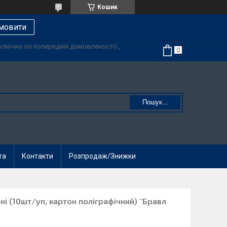
Кошик
мовити
иключно по попередній домовленості).,
Пошук...
та
Контакти
Розпродаж/Знижки
і (10шт/уп, картон поліграфічний) "Бравл