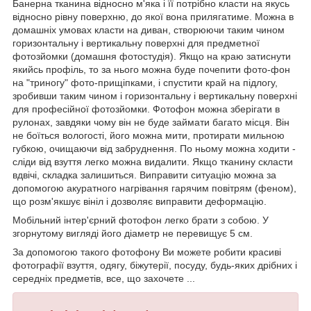
Банерна тканина відносно м'яка і її потрібно класти на якусь
відносно рівну поверхню, до якої вона прилягатиме. Можна в
домашніх умовах класти на диван, створюючи таким чином
горизонтальну і вертикальну поверхні для предметної
фотозйомки (домашня фотостудія). Якщо на краю затиснути
якийсь профіль, то за нього можна буде почепити фото-фон
на "триногу" фото-прищіпками, і спустити край на підлогу,
зробивши таким чином і горизонтальну і вертикальну поверхні
для професійної фотозйомки. Фотофон можна зберігати в
рулонах, завдяки чому він не буде займати багато місця. Він
не боїться вологості, його можна мити, протирати мильною
губкою, очищаючи від забруднення. По ньому можна ходити -
сліди від взуття легко можна видалити. Якщо тканину скласти
вдвічі, складка залишиться. Виправити ситуацію можна за
допомогою акуратного нагрівання гарячим повітрям (феном),
що розм'якшує вініл і дозволяє виправити деформацію.
Мобільний інтер'єрний фотофон легко брати з собою. У
згорнутому вигляді його діаметр не перевищує 5 см.
За допомогою такого фотофону Ви можете робити красиві
фотографії взуття, одягу, біжутерії, посуду, будь-яких дрібних і
середніх предметів, все, що захочете ...