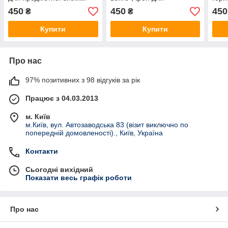
ПВХ (банерна тканина)
предметної зйомки ПВХ
фон 
450
450
450
₴
₴
(банерна тканина)
зйом
ткан
Купити
Купити
Про нас
97% позитивних з 98 відгуків за рік
Працює з 04.03.2013
м. Київ
м.Київ, вул. Автозаводська 83 (візит виключно по
попередній домовленості)., Київ, Україна
Контакти
Сьогодні вихідний
Показати весь графік роботи
Про нас