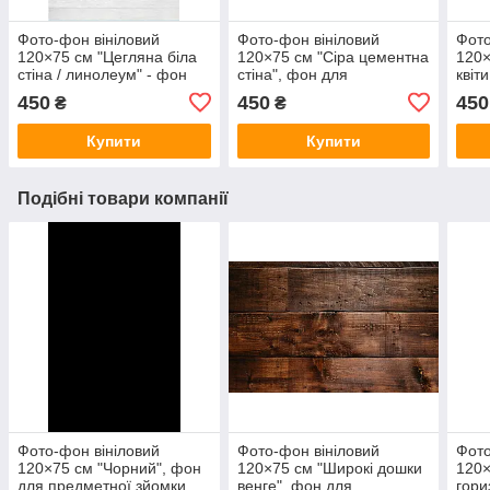
Фото-фон вініловий
Фото-фон вініловий
Фото
120×75 см "Цегляна біла
120×75 см "Сіра цементна
120×
стіна / линолеум" - фон
стіна", фон для
квіт
для предметної зйомки,
предметної зйомки ПВХ
для 
450
450
450
₴
₴
ПВХ "литий" (банерна
(банерна тканина)
ПВХ 
тканина)
Купити
Купити
Подібні товари компанії
Фото-фон вініловий
Фото-фон вініловий
Фото
120×75 см "Чорний", фон
120×75 см "Широкі дошки
120×
для предметної зйомки
венге", фон для
гори