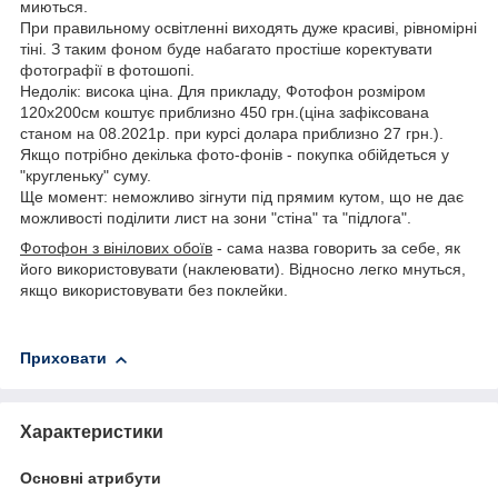
миються.
При правильному освітленні виходять дуже красиві, рівномірні
тіні. З таким фоном буде набагато простіше коректувати
фотографії в фотошопі.
Недолік: висока ціна. Для прикладу, Фотофон розміром
120х200см коштує приблизно 450 грн.(ціна зафіксована
станом на 08.2021р. при курсі долара приблизно 27 грн.).
Якщо потрібно декілька фото-фонів - покупка обійдеться у
"кругленьку" суму.
Ще момент: неможливо зігнути під прямим кутом, що не дає
можливості поділити лист на зони "стіна" та "підлога".
Фотофон з вінілових обоїв
- сама назва говорить за себе, як
його використовувати (наклеювати). Відносно легко мнуться,
якщо використовувати без поклейки.
Приховати
Характеристики
Основні атрибути