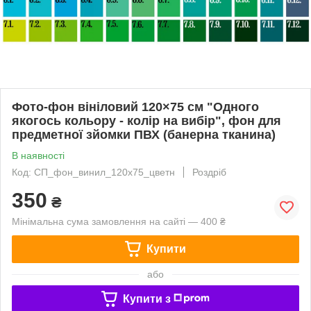
Фото-фон вініловий 120×75 см "Одного
якогось кольору - колір на вибір", фон для
предметної зйомки ПВХ (банерна тканина)
В наявності
Код: СП_фон_винил_120х75_цветн
Роздріб
350
₴
Мінімальна сума замовлення на сайті — 400 ₴
Купити
або
Купити з