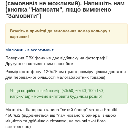
(самовивіз не можливий). Напишіть нам
(кнопка "Написати", якщо вимкнено
"Замовити")
Вкажіть в примітці до замовлення номер кольору з
картинки!
Малюнки - в асортименті.
Поверхня ПВХ фону не дає відблиску на фотографії.
Друкується сольвентним способом.
Розмір фото-фону: 120х75 см (цього розміру цілком достатня
для переважної більшості малогабаритних товарів).
Якщо потрібен інший розмір (50х50, 60х40, 100х150,
наприклад) - можемо виготовити будь-який розмір!
Матеріал: банерна тканина "литий банер" матова Frontlit
460г/м2 (відрізняється від "ламінованого банера" вищою
міцністю та дрібнішою сіточкою, на основі якої його
виготовлено).